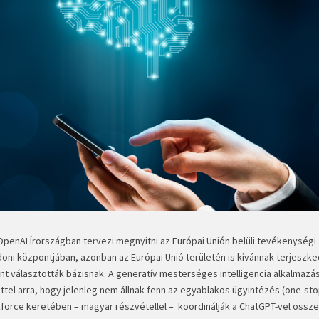
 OpenAI Írországban tervezi megnyitni az Európai Unión belüli tevékenységi
doni központjában, azonban az Európai Unió területén is kívánnak terjeszke
t választották bázisnak. A generatív mesterséges intelligencia alkalmazá
ttel arra, hogy jelenleg nem állnak fenn az egyablakos ügyintézés (one-st
kforce keretében – magyar részvétellel – koordinálják a ChatGPT-vel össz