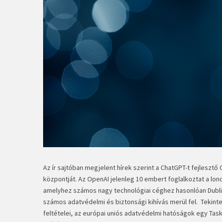
Az ír sajtóban megjelent hírek szerint a ChatGPT-t fejlesztő
központját. Az OpenAI jelenleg 10 embert foglalkoztat a lon
amelyhez számos nagy technológiai céghez hasonlóan Dublin
számos adatvédelmi és biztonsági kihívás merül fel. Tekinte
feltételei, az európai uniós adatvédelmi hatóságok egy Tas