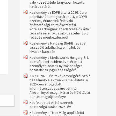
való közzététele tárgyában hozott
határozatáról
Közlemény az EDPB által a 2026. évre
prioritásként meghatározott, a GDPR
szerinti, érintettek felé való
átláthatósági és tájékoztatási
kötelezettségnek az adatkezelők általi
teljesítésére fókuszáló összehangolt
fellépés megkezdéséről
Közlemény a Hatóság (NAIH) nevével
visszaélő adathalász e-mailek és
hívások kapcsán
Közlemény a Mediaworks Hungary Zrt.
adatvédelmi incidensével érintett
személyes adatok nyilvánosságra
hozatalának jogellenességéről
A NAIH 2025. évi tevékenységéről szóló
beszámoló elektronikus melléklete: a
2025-ben elfogadott
Információszabadságot érintő
Alkotmánybírósági, Kúriai és Ítélőtáblai
döntések gyűjteménye
Közfeladatot ellátó szervek
adatszolgáltatása 2025. év
Közlemény a Tisza Világ applikációt