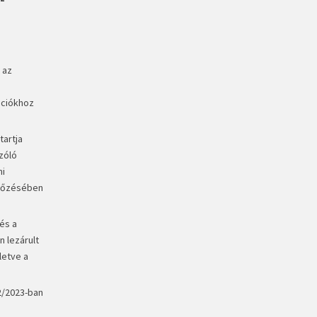
 az
ációkhoz
tartja
zóló
mi
előzésében
és a
n lezárult
letve a
2/2023-ban