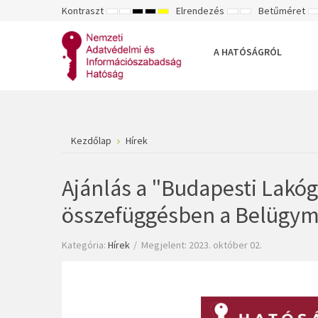
Kontraszt
Elrendezés
Betűméret
ALAPÉRTELMEZETT
ÉJSZAKAI
NAGY
NAGY
NAGY
RÖGZÍTETT
SZÉLES
K
MÓD
MÓD
KONTRASZTÚ
KONTRASZTÚ
KONTRASZTÚ
ELRENDEZÉS
ELRENDEZÉS
FEKETE-
FEKETE
SÁRGA
B
FEHÉR
SÁRGA
FEKETE
A HATÓSÁGRÓL
MÓD
MÓD
MÓD
Kezdőlap
Hírek
Ajánlás a "Budapesti Lakó
összefüggésben a Belügym
Kategória:
Hírek
Megjelent: 2023. október 02.