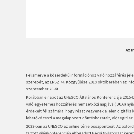
Az 
Felismerve a közérdekű információhoz való hozzáférés jel
szerepét, az ENSZ 74. Közgyűlése 2019 októberében az in
szeptember 28-át.
Korábban e napot az UNESCO Általános Konferenciája 2015-b
való egyetemes hozzáférés nemzetközi napjává (IDUAI) nyilv
érdekelt fél számára, hogy részt vegyenek a jelen digitális
lehetővé teszi a megalapozott döntéshozatalt, elősegíti az i
2023-ban az UNESCO az online térre összpontosít. Az oxford
tartott világkonferencián elfogadott Bécsi Nyilatkozat ker