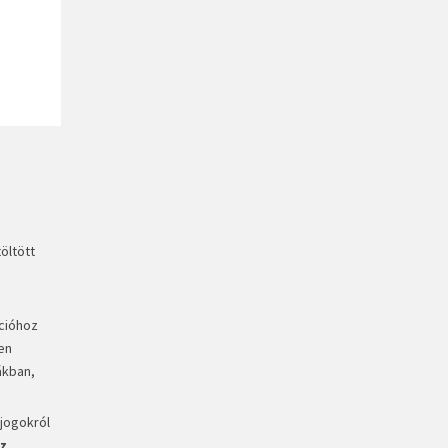
öltött
ációhoz
en
ákban,
 jogokról
az