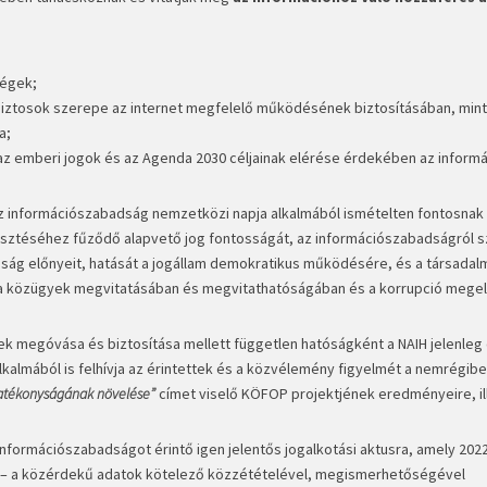
ségek;
biztosok szerepe az internet megfelelő működésének biztosításában, mint
a;
 emberi jogok és az Agenda 2030 céljainak elérése érdekében az inform
 információszabadság nemzetközi napja alkalmából ismételten fontosnak 
ztéséhez fűződő alapvető jog fontosságát, az információ­szabadságról s
osság előnyeit, hatását a jogállam demokratikus működésére, és a társadal
k a közügyek megvitatásában és megvitathatóságában és a korrupció meg
k megóvása és biztosítása mellett független hatóságként a NAIH jelenleg 
lkalmából is felhívja az érintettek és a közvélemény figyelmét a nemrégibe
atékony­ságának növelése”
címet viselő KÖFOP projektjének eredményeire, il
nformációszabadságot érintő igen jelentős jogalkotási aktusra, amely 202
 – a közérdekű adatok kötelező közzétételével, megismerhetőségével