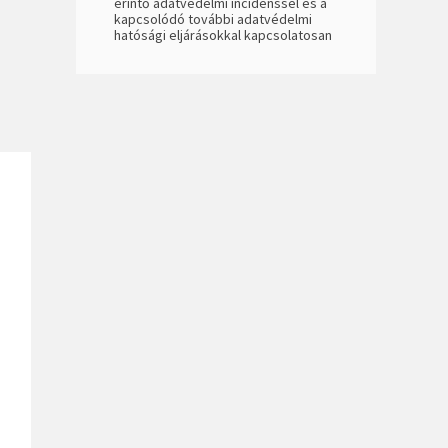
érintő adatvédelmi incidenssel és a
kapcsolódó további adatvédelmi
hatósági eljárásokkal kapcsolatosan