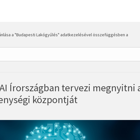
ánlása a "Budapesti Lakógyűlés" adatkezelésével összefüggésben a
AI Írországban tervezi megnyitni 
enységi központját