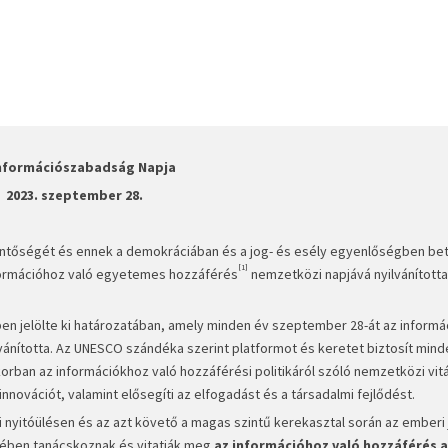
Információszabadság Napja
2023. szeptember 28.
entőségét és ennek a demokráciában és a jog- és esély egyenlőségben bet
[1]
formációhoz való egyetemes hozzáférés
nemzetközi napjává nyilvánította
en jelölte ki határozatában, amely minden év szeptember 28-át az inform
ánította. Az UNESCO szándéka szerint platformot és keretet biztosít mind
 korban az információkhoz való hozzáférési politikáról szóló nemzetközi vit
nnovációt, valamint elősegíti az elfogadást és a társadalmi fejlődést.
i nyitóülésen és az azt követő a magas szintű kerekasztal során az emberi
etében tanácskoznak és vitatják meg
az információhoz való hozzáférés 