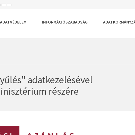
ISEBB
ALAPÉRTELMEZETT
NAGYOBB
BETŰTÍPUS
BETŰMÉRET
BETŰMÉRET
EÁLLÍTÁSA
BEÁLLÍTÁSA
BEÁLLÍTÁSA
ADATVÉDELEM
INFORMÁCIÓSZABADSÁG
ADATKORMÁNYZ
gyűlés" adatkezelésével
inisztérium részére