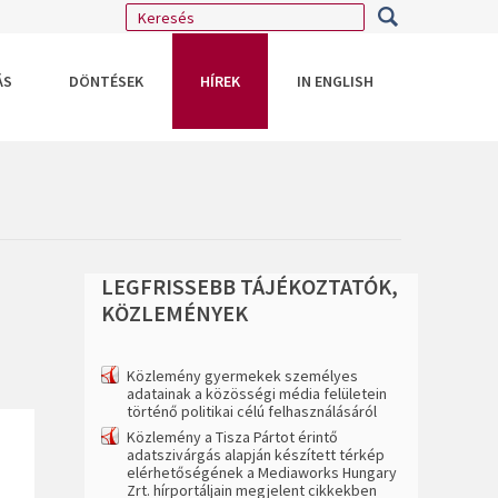
ÁS
DÖNTÉSEK
HÍREK
IN ENGLISH
LEGFRISSEBB
TÁJÉKOZTATÓK,
KÖZLEMÉNYEK
Közlemény gyermekek személyes
adatainak a közösségi média felületein
történő politikai célú felhasználásáról
Közlemény a Tisza Pártot érintő
adatszivárgás alapján készített térkép
elérhetőségének a Mediaworks Hungary
Zrt. hírportáljain megjelent cikkekben