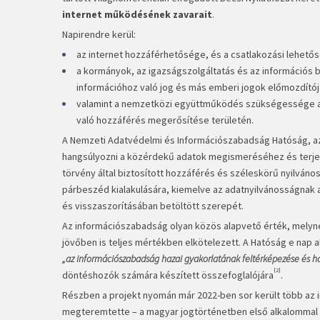
internet működésének zavarait
.
Napirendre kerül:
az internet hozzáférhetősége, és a csatlakozási lehető
a kormányok, az igazságszolgáltatás és az információs 
információhoz való jog és más emberi jogok előmozdítój
valamint a nemzetközi együttműködés szükségessége az
való hozzáférés megerősítése területén.
A Nemzeti Adatvédelmi és Információszabadság Hatóság, az
hangsúlyozni a közérdekű adatok megismeréséhez és terjes
törvény által biztosított hozzáférés és széleskörű nyilván
párbeszéd kialakulására, kiemelve az adatnyilvánosságna
és visszaszorításában betöltött szerepét.
Az információszabadság olyan közös alapvető érték, melyne
jövőben is teljes mértékben elkötelezett. A Hatóság e nap a
„az információszabadság hazai gyakorlatának feltérképezése és h
[2]
döntéshozók számára készített összefoglalójára
.
Részben a projekt nyomán már 2022-ben sor került több az i
megteremtette – a magyar jogtörténetben első alkalommal