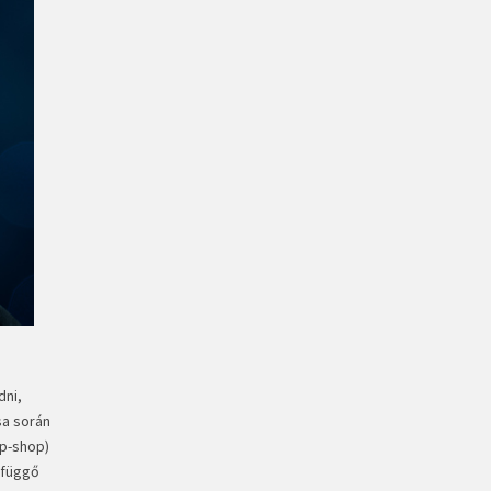
dni,
sa során
op-shop)
efüggő