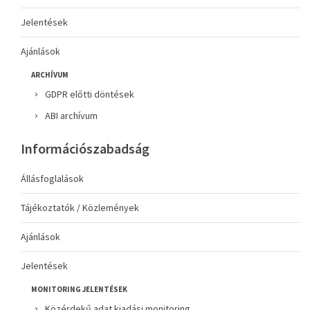
Jelentések
Ajánlások
ARCHÍVUM
GDPR előtti döntések
ABI archívum
Információszabadság
Állásfoglalások
Tájékoztatók / Közlemények
Ajánlások
Jelentések
MONITORING JELENTÉSEK
Közérdekű adat kiadási monitoring