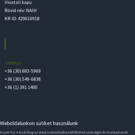
Hivatali kapu
Rövid név: NAIH
KR ID: 429616918
Telefon
+36 (30) 683-5969
+36 (30) 549-6838
+36 (1) 391 1400
Weboldalunkon sütiket használunk
A naih.hu-n kizárólag az oldal működéséhez feltétlenül szükséges és munkamenet