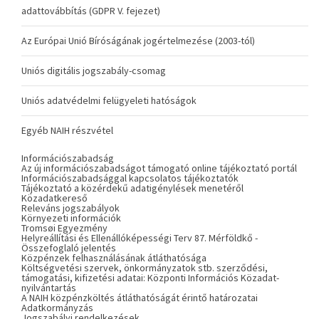
adattovábbítás (GDPR V. fejezet)
Az Európai Unió Bíróságának jogértelmezése (2003-tól)
Uniós digitális jogszabály-csomag
Uniós adatvédelmi felügyeleti hatóságok
Egyéb NAIH részvétel
Információszabadság
Az új információszabadságot támogató online tájékoztató portál
Információszabadsággal kapcsolatos tájékoztatók
Tájékoztató a közérdekű adatigénylések menetéről
Közadatkereső
Releváns jogszabályok
Környezeti információk
Tromsøi Egyezmény
Helyreállítási és Ellenállóképességi Terv 87. Mérföldkő -
Összefoglaló jelentés
Közpénzek felhasználásának átláthatósága
Költségvetési szervek, önkormányzatok stb. szerződési,
támogatási, kifizetési adatai: Központi Információs Közadat-
nyilvántartás
A NAIH közpénzköltés átláthatóságát érintő határozatai
Adatkormányzás
Jogszabályi rendelkezések