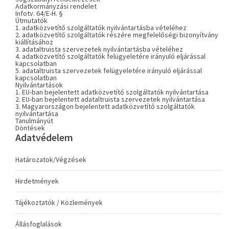
Adatkormányzási rendelet
Infotv. 64/E-H. §
Útmutatók
1. adatközvetítő szolgáltatók nyilvántartásba vételéhez
2. adatközvetítő szolgáltatók részére megfelelőségi bizonyítvány
kiállításához
3. adataltruista szervezetek nyilvántartásba vételéhez
4. adatközvetítő szolgáltatók felügyeletére irányuló eljárással
kapcsolatban
5. adataltruista szervezetek felügyeletére irányuló eljárással
kapcsolatban
Nyilvántartások
1. EU-ban bejelentett adatközvetítő szolgáltatók nyilvántartása
2. EU-ban bejelentett adataltruista szervezetek nyilvántartása
3. Magyarországon bejelentett adatközvetítő szolgáltatók
nyilvántartása
Tanulmányút
Döntések
Adatvédelem
Határozatok/Végzések
Hirdetmények
Tájékoztatók / Közlemények
Állásfoglalások