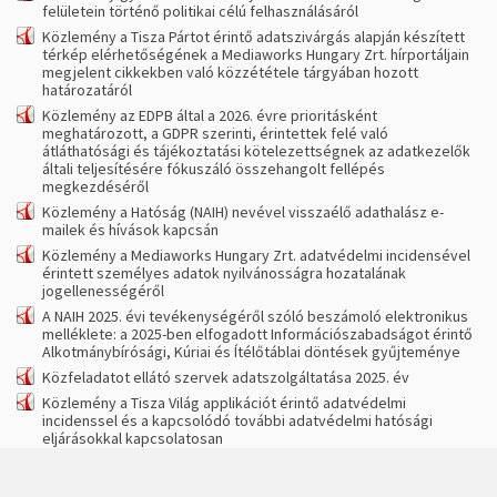
felületein történő politikai célú felhasználásáról
Közlemény a Tisza Pártot érintő adatszivárgás alapján készített
térkép elérhetőségének a Mediaworks Hungary Zrt. hírportáljain
megjelent cikkekben való közzététele tárgyában hozott
határozatáról
Közlemény az EDPB által a 2026. évre prioritásként
meghatározott, a GDPR szerinti, érintettek felé való
átláthatósági és tájékoztatási kötelezettségnek az adatkezelők
általi teljesítésére fókuszáló összehangolt fellépés
megkezdéséről
Közlemény a Hatóság (NAIH) nevével visszaélő adathalász e-
mailek és hívások kapcsán
Közlemény a Mediaworks Hungary Zrt. adatvédelmi incidensével
érintett személyes adatok nyilvánosságra hozatalának
jogellenességéről
A NAIH 2025. évi tevékenységéről szóló beszámoló elektronikus
melléklete: a 2025-ben elfogadott Információszabadságot érintő
Alkotmánybírósági, Kúriai és Ítélőtáblai döntések gyűjteménye
Közfeladatot ellátó szervek adatszolgáltatása 2025. év
Közlemény a Tisza Világ applikációt érintő adatvédelmi
incidenssel és a kapcsolódó további adatvédelmi hatósági
eljárásokkal kapcsolatosan