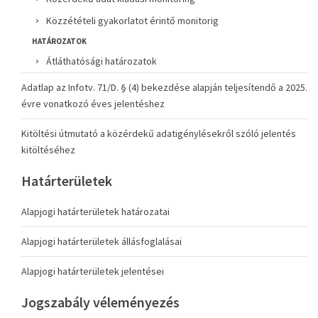
Közzétételi gyakorlatot érintő monitorig
HATÁROZATOK
Átláthatósági határozatok
Adatlap az Infotv. 71/D. § (4) bekezdése alapján teljesítendő a 2025.
évre vonatkozó éves jelentéshez
Kitöltési útmutató a közérdekű adatigénylésekről szóló jelentés
kitöltéséhez
Határterületek
Alapjogi határterületek határozatai
Alapjogi határterületek állásfoglalásai
Alapjogi határterületek jelentései
Jogszabály véleményezés