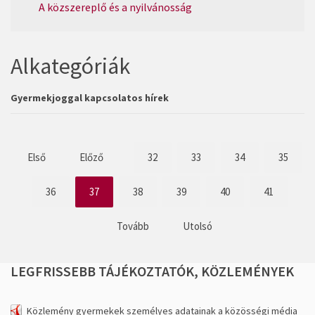
A közszereplő és a nyilvánosság
Alkategóriák
Gyermekjoggal kapcsolatos hírek
Első
Előző
32
33
34
35
36
37
38
39
40
41
Tovább
Utolsó
LEGFRISSEBB
TÁJÉKOZTATÓK,
KÖZLEMÉNYEK
Közlemény gyermekek személyes adatainak a közösségi média