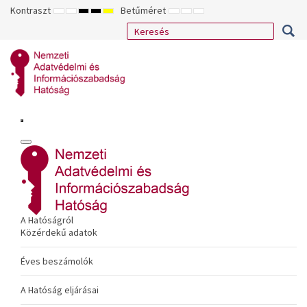
Kontraszt
Betűméret
ALAPÉRTELMEZETT
ÉJSZAKAI
NAGY
NAGY
NAGY
KISEBB
ALAPÉRTELMEZETT
NAGYOBB
MÓD
MÓD
KONTRASZTÚ
KONTRASZTÚ
KONTRASZTÚ
BETŰTÍPUS
BETŰMÉRET
BETŰMÉRET
FEKETE-
FEKETE
SÁRGA
BEÁLLÍTÁSA
BEÁLLÍTÁSA
BEÁLLÍTÁSA
FEHÉR
SÁRGA
FEKETE
MÓD
MÓD
MÓD
A Hatóságról
Közérdekű adatok
Éves beszámolók
A Hatóság eljárásai