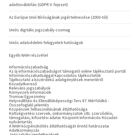
adattovábbítás (GDPR V. fejezet)
Az Európai Unió Bíróságának jogértelmezése (2003-tól)
Uniós digitális jogszabály-csomag
Uniós adatvédelmi felügyeleti hatóságok
Egyéb NAIH részvétel
Információszabadság
Az új információszabadságot támogató online tájékoztató portál
Információszabadsággal kapcsolatos tájékoztatók
Tájékoztató a közérdekű adatigénylések menetéről
Közadatkereső
Releváns jogszabályok
Környezeti információk
Tromsøi Egyezmény
Helyreállítási és Ellenállóképességi Terv 87. Mérföldkő -
Összefoglaló jelentés
Közpénzek felhasználásának átláthatósága
Költségvetési szervek, önkormányzatok stb. szerződési,
támogatási, kifizetési adatai: Központi Információs Közadat-
nyilvántartás
A NAIH közpénzköltés átláthatóságát érintő határozatai
Adatkormányzás
Jogszabályi rendelkezések