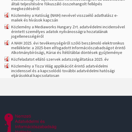
általi teljesítésére fókuszáló összehangolt fellépés
megkezdéséről
Közlemény a Hatóság (NAIH) nevével visszaélő adathalász e-
mailek és hívások kapcsán
Közlemény a Mediaworks Hungary Zrt. adatvédelmi incidensével
érintett személyes adatok nyilvánosságra hozatalának
jogellenességéről
A NAIH 2025. évi tevékenységéről szóló beszámoló elektronikus
melléklete: a 2025-ben elfogadott Információszabadságot érintő
Alkotmánybírósági, Kúriai és Ítélőtáblai döntések gyűjteménye
Közfeladatot ellátó szervek adatszolgáltatása 2025. év
Közlemény a Tisza Világ applikációt érintő adatvédelmi
incidenssel és a kapcsolódó további adatvédelmi hatósági
eljárásokkal kapcsolatosan