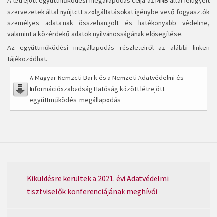
A létrejött együttműködési megállapodás célja az MNB által felügyelt
szervezetek által nyújtott szolgáltatásokat igénybe vevő fogyasztók
személyes adatainak összehangolt és hatékonyabb védelme,
valamint a közérdekű adatok nyilvánosságának elősegítése.
Az együttműködési megállapodás részleteiről az alábbi linken
tájékozódhat.
A Magyar Nemzeti Bank és a Nemzeti Adatvédelmi és
Információszabadság Hatóság között létrejött
együttműködési megállapodás
Kiküldésre kerültek a 2021. évi Adatvédelmi
tisztviselők konferenciájának meghívói