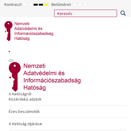
Kontraszt
Betűméret
ALAPÉRTELMEZETT
ÉJSZAKAI
NAGY
NAGY
NAGY
KISEBB
ALAPÉRTELMEZETT
NAGYOBB
MÓD
MÓD
KONTRASZTÚ
KONTRASZTÚ
KONTRASZTÚ
BETŰTÍPUS
BETŰMÉRET
BETŰMÉRET
FEKETE-
FEKETE
SÁRGA
BEÁLLÍTÁSA
BEÁLLÍTÁSA
BEÁLLÍTÁSA
FEHÉR
SÁRGA
FEKETE
MÓD
MÓD
MÓD
A Hatóságról
Közérdekű adatok
Éves beszámolók
A Hatóság eljárásai