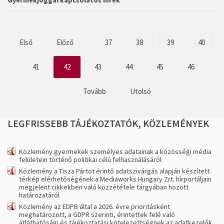
Gyermekjoggal kapcsolatos hírek
Első
Előző
37
38
39
40
41
42
43
44
45
46
Tovább
Utolsó
LEGFRISSEBB
TÁJÉKOZTATÓK,
KÖZLEMÉNYEK
Közlemény gyermekek személyes adatainak a közösségi média
felületein történő politikai célú felhasználásáról
Közlemény a Tisza Pártot érintő adatszivárgás alapján készített
térkép elérhetőségének a Mediaworks Hungary Zrt. hírportáljain
megjelent cikkekben való közzététele tárgyában hozott
határozatáról
Közlemény az EDPB által a 2026. évre prioritásként
meghatározott, a GDPR szerinti, érintettek felé való
átláthatósági és tájékoztatási kötelezettségnek az adatkezelők