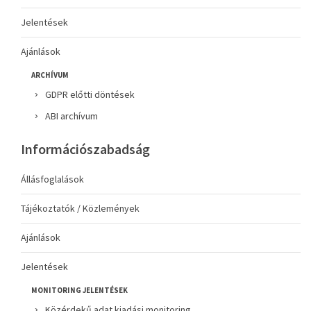
Jelentések
Ajánlások
ARCHÍVUM
GDPR előtti döntések
ABI archívum
Információszabadság
Állásfoglalások
Tájékoztatók / Közlemények
Ajánlások
Jelentések
MONITORING JELENTÉSEK
Közérdekű adat kiadási monitoring