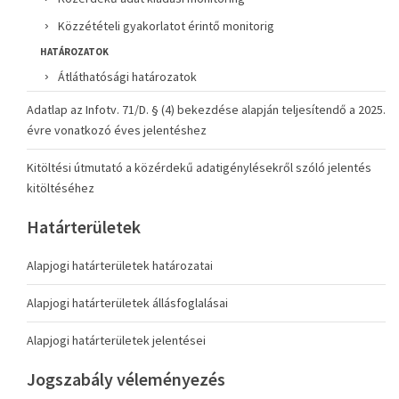
Közzétételi gyakorlatot érintő monitorig
HATÁROZATOK
Átláthatósági határozatok
Adatlap az Infotv. 71/D. § (4) bekezdése alapján teljesítendő a 2025.
évre vonatkozó éves jelentéshez
Kitöltési útmutató a közérdekű adatigénylésekről szóló jelentés
kitöltéséhez
Határterületek
Alapjogi határterületek határozatai
Alapjogi határterületek állásfoglalásai
Alapjogi határterületek jelentései
Jogszabály véleményezés