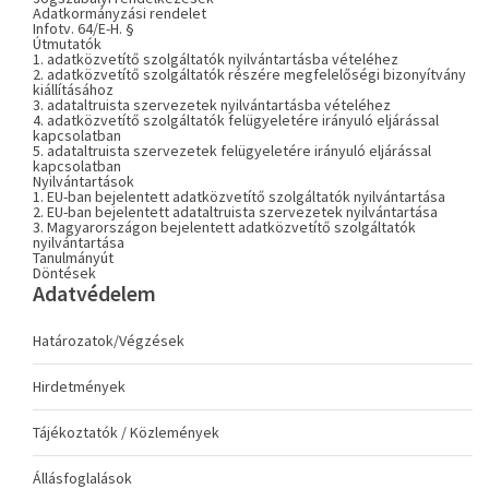
Adatkormányzási rendelet
Infotv. 64/E-H. §
Útmutatók
1. adatközvetítő szolgáltatók nyilvántartásba vételéhez
2. adatközvetítő szolgáltatók részére megfelelőségi bizonyítvány
kiállításához
3. adataltruista szervezetek nyilvántartásba vételéhez
4. adatközvetítő szolgáltatók felügyeletére irányuló eljárással
kapcsolatban
5. adataltruista szervezetek felügyeletére irányuló eljárással
kapcsolatban
Nyilvántartások
1. EU-ban bejelentett adatközvetítő szolgáltatók nyilvántartása
2. EU-ban bejelentett adataltruista szervezetek nyilvántartása
3. Magyarországon bejelentett adatközvetítő szolgáltatók
nyilvántartása
Tanulmányút
Döntések
Adatvédelem
Határozatok/Végzések
Hirdetmények
Tájékoztatók / Közlemények
Állásfoglalások