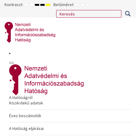
Kontraszt
Betűméret
ALAPÉRTELMEZETT
ÉJSZAKAI
NAGY
NAGY
NAGY
KISEBB
ALAPÉRTELMEZETT
NAGYOBB
MÓD
MÓD
KONTRASZTÚ
KONTRASZTÚ
KONTRASZTÚ
BETŰTÍPUS
BETŰMÉRET
BETŰMÉRET
FEKETE-
FEKETE
SÁRGA
BEÁLLÍTÁSA
BEÁLLÍTÁSA
BEÁLLÍTÁSA
FEHÉR
SÁRGA
FEKETE
MÓD
MÓD
MÓD
A Hatóságról
Közérdekű adatok
Éves beszámolók
A Hatóság eljárásai