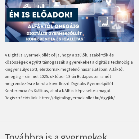
A Digitális Gyermekjóllét célja, hogy a szülők, szakértők és
közösségek együtt támogassák a gyerekeket a digitális technológia
kiegyensúlyozott, életkornak megfelelő használatában. Alfáktól
omegáig – címmel 2025. október 18-án Budapesten ismét
megrendezésre kerül a következő Digitális Gyermekjóllét
Konferencia és Kiállítás, ahol a NAIH is képviselteti magát.
Regisztrációs link:
https://digitalisgyermekjollet.hu/dgyjkk/
Továbbra is a gyermekek