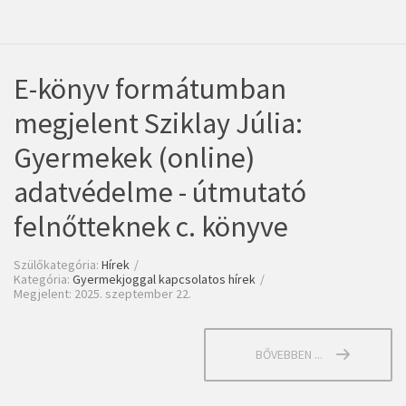
E-könyv formátumban
megjelent Sziklay Júlia:
Gyermekek (online)
adatvédelme - útmutató
felnőtteknek c. könyve
Szülőkategória:
Hírek
Kategória:
Gyermekjoggal kapcsolatos hírek
Megjelent: 2025. szeptember 22.
BŐVEBBEN ...