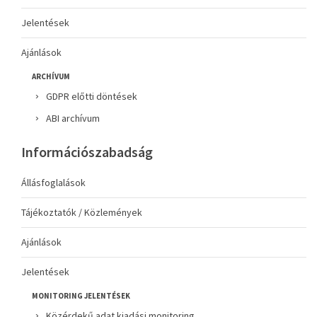
Jelentések
Ajánlások
ARCHÍVUM
GDPR előtti döntések
ABI archívum
Információszabadság
Állásfoglalások
Tájékoztatók / Közlemények
Ajánlások
Jelentések
MONITORING JELENTÉSEK
Közérdekű adat kiadási monitoring