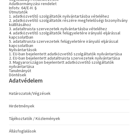
Adatkormányzási rendelet
Infotv. 64/E-H. §
Útmutatók
1. adatközvetítő szolgáltatók nyilvántartásba vételéhez
2. adatközvetítő szolgáltatók részére megfelelőségi bizonyítvány
kiállításához
3. adataltruista szervezetek nyilvántartásba vételéhez
4. adatközvetítő szolgáltatók felügyeletére irányuló eljárással
kapcsolatban
5. adataltruista szervezetek felügyeletére irányuló eljárással
kapcsolatban
Nyilvántartások
1. EU-ban bejelentett adatközvetítő szolgáltatók nyilvántartása
2. EU-ban bejelentett adataltruista szervezetek nyilvántartása
3. Magyarországon bejelentett adatközvetítő szolgáltatók
nyilvántartása
Tanulmányút
Döntések
Adatvédelem
Határozatok/Végzések
Hirdetmények
Tájékoztatók / Közlemények
Állásfoglalások