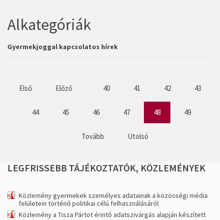
Alkategóriák
Gyermekjoggal kapcsolatos hírek
Első
Előző
40
41
42
43
44
45
46
47
48
49
Tovább
Utolsó
LEGFRISSEBB
TÁJÉKOZTATÓK,
KÖZLEMÉNYEK
Közlemény gyermekek személyes adatainak a közösségi média
felületein történő politikai célú felhasználásáról
Közlemény a Tisza Pártot érintő adatszivárgás alapján készített