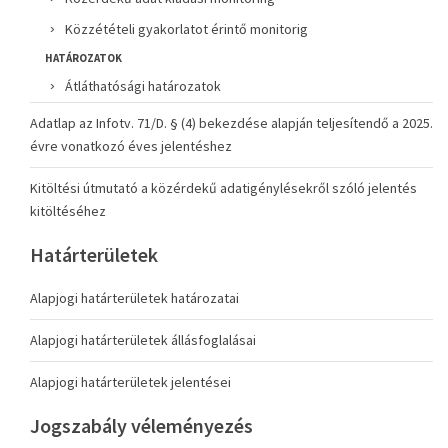
Közzétételi gyakorlatot érintő monitorig
HATÁROZATOK
Átláthatósági határozatok
Adatlap az Infotv. 71/D. § (4) bekezdése alapján teljesítendő a 2025.
évre vonatkozó éves jelentéshez
Kitöltési útmutató a közérdekű adatigénylésekről szóló jelentés
kitöltéséhez
Határterületek
Alapjogi határterületek határozatai
Alapjogi határterületek állásfoglalásai
Alapjogi határterületek jelentései
Jogszabály véleményezés