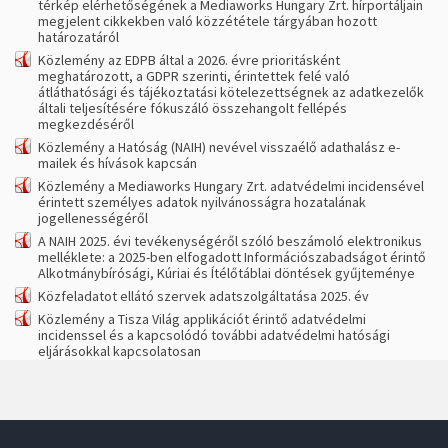
térkép elérhetőségének a Mediaworks Hungary Zrt. hírportáljain
megjelent cikkekben való közzététele tárgyában hozott
határozatáról
Közlemény az EDPB által a 2026. évre prioritásként
meghatározott, a GDPR szerinti, érintettek felé való
átláthatósági és tájékoztatási kötelezettségnek az adatkezelők
általi teljesítésére fókuszáló összehangolt fellépés
megkezdéséről
Közlemény a Hatóság (NAIH) nevével visszaélő adathalász e-
mailek és hívások kapcsán
Közlemény a Mediaworks Hungary Zrt. adatvédelmi incidensével
érintett személyes adatok nyilvánosságra hozatalának
jogellenességéről
A NAIH 2025. évi tevékenységéről szóló beszámoló elektronikus
melléklete: a 2025-ben elfogadott Információszabadságot érintő
Alkotmánybírósági, Kúriai és Ítélőtáblai döntések gyűjteménye
Közfeladatot ellátó szervek adatszolgáltatása 2025. év
Közlemény a Tisza Világ applikációt érintő adatvédelmi
incidenssel és a kapcsolódó további adatvédelmi hatósági
eljárásokkal kapcsolatosan