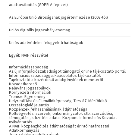
adattovábbítás (GDPR V. fejezet)
Az Európai Unió Bíróságának jogértelmezése (2003-tól)
Uniós digitális jogszabály-csomag
Uniós adatvédelmi felügyeleti hatóságok
Egyéb NAIH részvétel
Információszabadság
Az új információszabadságot támogató online tájékoztató portál
Információszabadsággal kapcsolatos tájékoztatók
Tájékoztató a közérdekű adatigénylések menetéről
Közadatkereső
Releváns jogszabályok
Környezeti információk
Tromsøi Egyezmény
Helyreállítási és Ellenállóképességi Terv 87. Mérföldkő -
Összefoglaló jelentés
Közpénzek felhasználásának átláthatósága
Költségvetési szervek, önkormányzatok stb. szerződési,
támogatási, kifizetési adatai: Központi Információs Közadat-
nyilvántartás
A NAIH közpénzköltés átláthatóságát érintő határozatai
Adatkormányzás
Jogszabályi rendelkezések