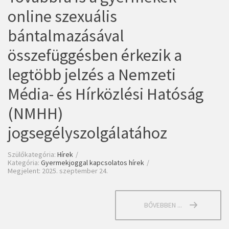
online szexuális
bántalmazásával
összefüggésben érkezik a
legtöbb jelzés a Nemzeti
Média- és Hírközlési Hatóság
(NMHH)
jogsegélyszolgálatához
Szülőkategória:
Hírek
Kategória:
Gyermekjoggal kapcsolatos hírek
Megjelent: 2025. szeptember 24.
BŐVEBBEN ...