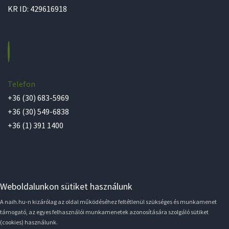
KR ID: 429616918
Telefon
+36 (30) 683-5969
+36 (30) 549-6838
+36 (1) 391 1400
Weboldalunkon sütiket használunk
A naih.hu-n kizárólag az oldal működéséhez feltétlenül szükséges és munkamenet
támogató, az egyes felhasználói munkamenetek azonosítására szolgáló sütiket
(cookies) használunk.