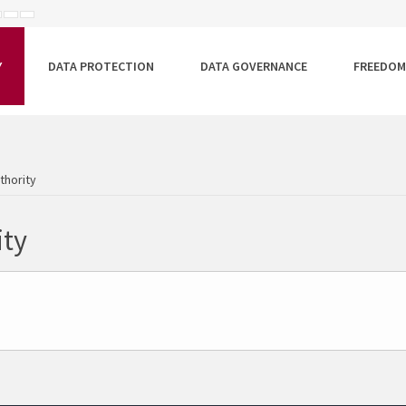
ISEBB
ALAPÉRTELMEZETT
NAGYOBB
BETŰTÍPUS
BETŰMÉRET
BETŰMÉRET
EÁLLÍTÁSA
BEÁLLÍTÁSA
BEÁLLÍTÁSA
Y
DATA PROTECTION
DATA GOVERNANCE
FREEDOM
thority
ity