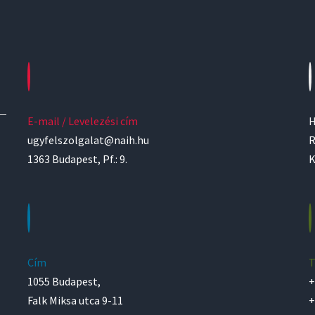
E-mail / Levelezési cím
H
ugyfelszolgalat@naih.hu
R
1363 Budapest, Pf.: 9.
K
Cím
T
1055 Budapest,
+
Falk Miksa utca 9-11
+