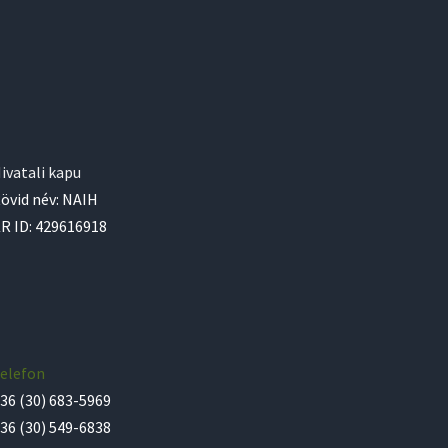
ivatali kapu
övid név: NAIH
R ID: 429616918
elefon
36 (30) 683-5969
36 (30) 549-6838