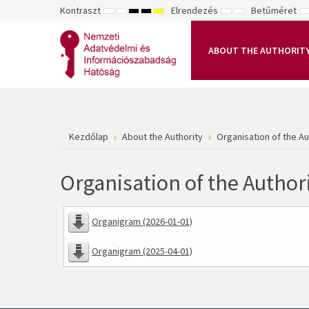
Kontraszt
Elrendezés
Betűméret
ALAPÉRTELMEZETT
ÉJSZAKAI
NAGY
NAGY
NAGY
RÖGZÍTETT
SZÉLES
K
MÓD
MÓD
KONTRASZTÚ
KONTRASZTÚ
KONTRASZTÚ
ELRENDEZÉS
ELRENDEZÉS
FEKETE-
FEKETE
SÁRGA
B
FEHÉR
SÁRGA
FEKETE
ABOUT THE AUTHORIT
MÓD
MÓD
MÓD
Kezdőlap
About the Authority
Organisation of the Au
Organisation of the Author
Organigram (2026-01-01)
Organigram (2025-04-01)