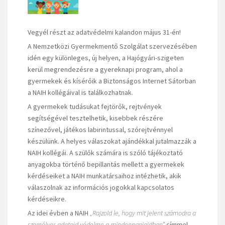
Vegyél részt az adatvédelmi kalandon május 31-én!
A Nemzetközi Gyermekmentő Szolgálat szervezésében
idén egy különleges, új helyen, a Hajógyári-szigeten
kerül megrendezésre a gyereknapi program, ahol a
gyermekek és kísérőik a Biztonságos Internet Sátorban
a NAIH kollégáival is találkozhatnak.
A gyermekek tudásukat fejtörők, rejtvények
segítségével tesztelhetik, kisebbek részére
színezővel, játékos labirintussal, szórejtvénnyel
készülünk. A helyes válaszokat ajándékkal jutalmazzák a
NAIH kollégái. A szülők számára is szóló tájékoztató
anyagokba történő bepillantás mellett a gyermekek
kérdéseiket a NAIH munkatársaihoz intézhetik, akik
válaszolnak az információs jogokkal kapcsolatos
kérdéseikre.
Az idei évben a NAIH
„Rajzold le, hogy mit jelent számodra a
személyes adataid védelme a mindennapjaidban”
címmel