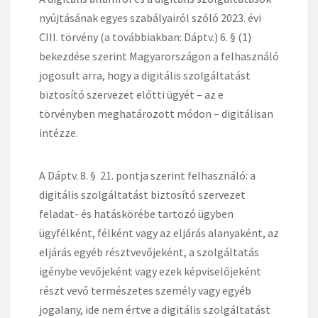
nyújtásának egyes szabályairól szóló 2023. évi
CIII. törvény (a továbbiakban: Dáptv.) 6. § (1)
bekezdése szerint Magyarországon a felhasználó
jogosult arra, hogy a digitális szolgáltatást
biztosító szervezet előtti ügyét – az e
törvényben meghatározott módon – digitálisan
intézze.
A Dáptv. 8. § 21. pontja szerint felhasználó: a
digitális szolgáltatást biztosító szervezet
feladat- és hatáskörébe tartozó ügyben
ügyfélként, félként vagy az eljárás alanyaként, az
eljárás egyéb résztvevőjeként, a szolgáltatás
igénybe vevőjeként vagy ezek képviselőjeként
részt vevő természetes személy vagy egyéb
jogalany, ide nem értve a digitális szolgáltatást