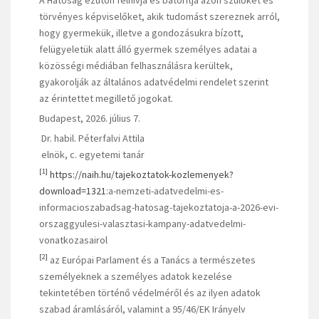
törvényes képviselőket, akik tudomást szereznek arról,
hogy gyermekük, illetve a gondozásukra bízott,
felügyeletük alatt álló gyermek személyes adatai a
közösségi médiában felhasználásra kerültek,
gyakorolják az általános adatvédelmi rendelet szerint
az érintettet megillető jogokat.
Budapest, 2026. július 7.
Dr. habil. Péterfalvi Attila
elnök, c. egyetemi tanár
[1]
https://naih.hu/tajekoztatok-kozlemenyek?
download=1321
:a-nemzeti-adatvedelmi-es-
informacioszabadsag-hatosag-tajekoztatoja-a-2026-evi-
orszaggyulesi-valasztasi-kampany-adatvedelmi-
vonatkozasairol
[2]
az Európai Parlament és a Tanács a természetes
személyeknek a személyes adatok kezelése
tekintetében történő védelméről és az ilyen adatok
szabad áramlásáról, valamint a 95/46/EK Irányelv