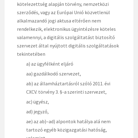
kötelezettség alapján törvény, nemzetközi
szerződés, vagy az Európai Unió közvetlenül
alkalmazandó jogi aktusa eltérően nem
rendelkezik, elektronikus ügyintézésre köteles
valamennyi, a digitális szolgáltatást biztosító
szervezet által nyújtott digitális szolgáltatások
tekintetében
a) az ügyfélként eljáró
aa) gazdálkodó szervezet,
ab) az államháztartásról szóló 2011. évi
CXCV. törvény 3. §-a szerinti szervezet,
ac) ügyész,
ad) jegyző,
ae) az ab)–ad) alpontok hatálya alá nem
tartozó egyéb közigazgatási hatóság,
valamint