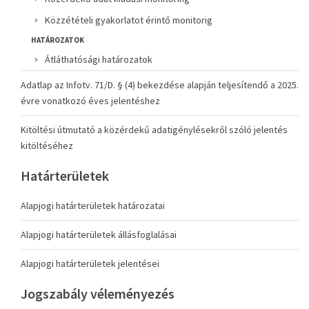
Közzétételi gyakorlatot érintő monitorig
HATÁROZATOK
Átláthatósági határozatok
Adatlap az Infotv. 71/D. § (4) bekezdése alapján teljesítendő a 2025.
évre vonatkozó éves jelentéshez
Kitöltési útmutató a közérdekű adatigénylésekről szóló jelentés
kitöltéséhez
Határterületek
Alapjogi határterületek határozatai
Alapjogi határterületek állásfoglalásai
Alapjogi határterületek jelentései
Jogszabály véleményezés