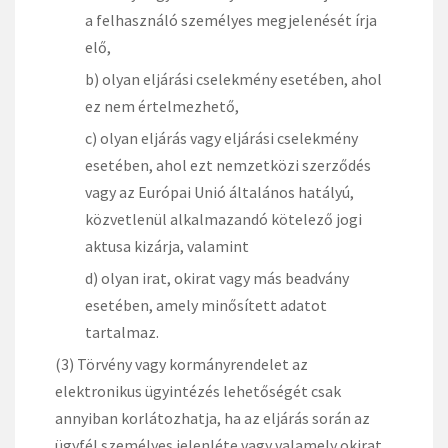
a felhasználó személyes megjelenését írja
elő,
b) olyan eljárási cselekmény esetében, ahol
ez nem értelmezhető,
c) olyan eljárás vagy eljárási cselekmény
esetében, ahol ezt nemzetközi szerződés
vagy az Európai Unió általános hatályú,
közvetlenül alkalmazandó kötelező jogi
aktusa kizárja, valamint
d) olyan irat, okirat vagy más beadvány
esetében, amely minősített adatot
tartalmaz.
(3) Törvény vagy kormányrendelet az
elektronikus ügyintézés lehetőségét csak
annyiban korlátozhatja, ha az eljárás során az
ügyfél személyes jelenléte vagy valamely okirat