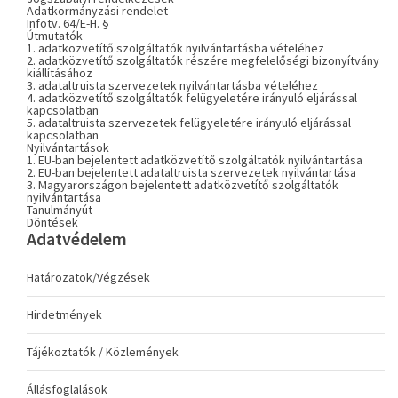
Adatkormányzási rendelet
Infotv. 64/E-H. §
Útmutatók
1. adatközvetítő szolgáltatók nyilvántartásba vételéhez
2. adatközvetítő szolgáltatók részére megfelelőségi bizonyítvány
kiállításához
3. adataltruista szervezetek nyilvántartásba vételéhez
4. adatközvetítő szolgáltatók felügyeletére irányuló eljárással
kapcsolatban
5. adataltruista szervezetek felügyeletére irányuló eljárással
kapcsolatban
Nyilvántartások
1. EU-ban bejelentett adatközvetítő szolgáltatók nyilvántartása
2. EU-ban bejelentett adataltruista szervezetek nyilvántartása
3. Magyarországon bejelentett adatközvetítő szolgáltatók
nyilvántartása
Tanulmányút
Döntések
Adatvédelem
Határozatok/Végzések
Hirdetmények
Tájékoztatók / Közlemények
Állásfoglalások