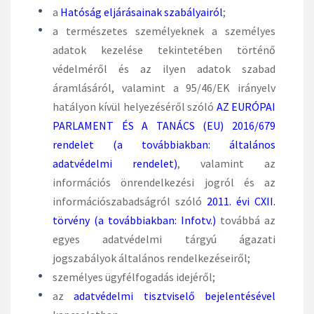
a
Hatóság eljárásainak szabályairól
;
a természetes személyeknek a személyes
adatok kezelése tekintetében történő
védelméről és az ilyen adatok szabad
áramlásáról, valamint a 95/46/EK irányelv
hatályon kívül helyezéséről szóló
AZ EURÓPAI
PARLAMENT ÉS A TANÁCS (EU) 2016/679
rendelet (a továbbiakban: általános
adatvédelmi rendelet)
, valamint az
információs önrendelkezési jogról és az
információszabadságról szóló
2011. évi CXII.
törvény (a továbbiakban: Infotv.)
továbbá az
egyes adatvédelmi tárgyú ágazati
jogszabályok általános rendelkezéseiről;
személyes ügyfélfogadás idejéről;
az
adatvédelmi tisztviselő bejelentésével