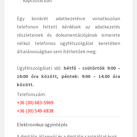
kapcsolatban.
Egy konkrét adatkezelésre vonatkozóan
telefonon feltett kérdések az adatkezelés
részleteinek és dokumentációjának ismerete
nélkül telefonos ügyfélszolgálat keretében
általánosságban sem ítélhetőek meg.
Ügyfélszolgálati idő:
hétfő - csütörtök 9:00 –
16:00 óra között, péntek: 9:00 – 14.00 óra
között.
Telefonszám:
+36 (30) 683-
5969
+36 (30) 549-
6838
Elektronikus ügyintézés
A digitális államról és a digitális szolgáltatások