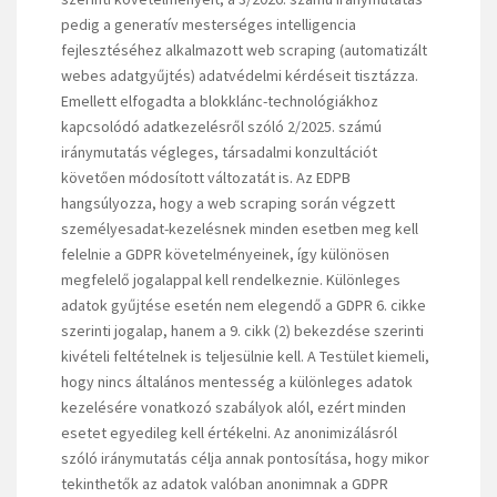
pedig a generatív mesterséges intelligencia
fejlesztéséhez alkalmazott web scraping (automatizált
webes adatgyűjtés) adatvédelmi kérdéseit tisztázza.
Emellett elfogadta a blokklánc-technológiákhoz
kapcsolódó adatkezelésről szóló 2/2025. számú
iránymutatás végleges, társadalmi konzultációt
követően módosított változatát is. Az EDPB
hangsúlyozza, hogy a web scraping során végzett
személyesadat-kezelésnek minden esetben meg kell
felelnie a GDPR követelményeinek, így különösen
megfelelő jogalappal kell rendelkeznie. Különleges
adatok gyűjtése esetén nem elegendő a GDPR 6. cikke
szerinti jogalap, hanem a 9. cikk (2) bekezdése szerinti
kivételi feltételnek is teljesülnie kell. A Testület kiemeli,
hogy nincs általános mentesség a különleges adatok
kezelésére vonatkozó szabályok alól, ezért minden
esetet egyedileg kell értékelni. Az anonimizálásról
szóló iránymutatás célja annak pontosítása, hogy mikor
tekinthetők az adatok valóban anonimnak a GDPR