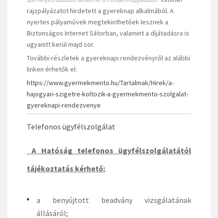
rajzpályázatot hirdetett a gyereknap alkalmából. A
nyertes pályaművek megtekinthetőek lesznek a
Biztonságos Internet Sátorban, valamint a díjátadásra is
ugyanitt kerül majd sor.
További részletek a gyereknapi rendezvényről az alábbi
linken érhetők el:
https://www.gyermekmento.hu/Tartalmak/Hirek/a-
hajogyari-szigetre-koltozik-a-gyermekmento-szolgalat-
gyereknapi-rendezvenye
Telefonos ügyfélszolgálat
A Hatóság telefonos ügyfélszolgálatától
tájékoztatás kérhető:
a benyújtott beadvány vizsgálatának
állásáról;