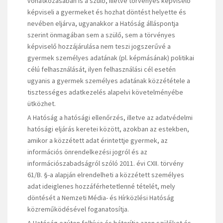
vonatkozásában is a szülő, illetve törvényes képviselő
képviseli a gyermeket és hozhat döntést helyette és
nevében eljárva, ugyanakkor a Hatóság álláspontja
szerint önmagában sem a szülő, sem a törvényes
képviselő hozzájárulása nem teszi jogszerűvé a
gyermek személyes adatának (pl. képmásának) politikai
célú felhasználását, ilyen felhasználási cél esetén
ugyanis a gyermek személyes adatának közzététele a
tisztességes adatkezelés alapelvi követelményébe
ütközhet.
A Hatóság a hatósági ellenőrzés, illetve az adatvédelmi
hatósági eljárás keretei között, azokban az estekben,
amikor a közzétett adat érintettje gyermek, az
információs önrendelkezési jogról és az
információszabadságról szóló 2011. évi CXII. törvény
61/B. §-a alapján elrendelheti a közzétett személyes
adat ideiglenes hozzáférhetetlenné tételét, mely
döntését a Nemzeti Média- és Hírközlési Hatóság
közreműködésével foganatosítja.
A Hatóság ezúton felhívja és bátorítja azon szülőket és