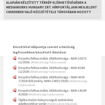
ALAPJÁN KÉSZÍTETT TÉRKÉP ELÉRHETŐSÉGÉNEK A
MEDIAWORKS HUNGARY ZRT. HÍRPORTÁLJAIN MEGJELENT
CIKKEKBEN VALÓ KÖZZÉTÉTELE TÁRGYÁBAN HOZOTT
HATÁROZATÁRÓL
KÖZLEMÉNY A HATÓSÁG (NAIH) NEVÉVEL VISSZAÉLŐ
ADATHALÁSZ E-MAILEK ÉS HÍVÁSOK KAPCSÁN
KÖZLEMÉNY A MEDIAWORKS HUNGARY ZRT. ADATVÉDELMI
INCIDENSÉVEL ÉRINTETT SZEMÉLYES ADATOK
Közzététel időpontja szerint a Hatóság
NYILVÁNOSSÁGRA HOZATALÁNAK JOGELLENESSÉGÉRŐL
legfrissebben közzétett döntései
Közpénzfelhasználás átláthatósága - NAIH-10273-
12/2026.
(Átláthatósági határozatok)
Közpénzfelhasználás átláthatósága - NAIH-8240-
12/2026
(Átláthatósági határozatok)
Közpénzfelhasználás átláthatósága - NAIH-4335-
7/2026 (Előzmény: NAIH-13853/2025)
(Átláthatósági
határozatok)
Közpénzfelhasználás átláthatósága - NAIH-14109-
4/2026
(Átláthatósági határozatok)
Tájékoztatási hiányosságok webáruház
adatkezelése során
(Határozatok/Végzések)