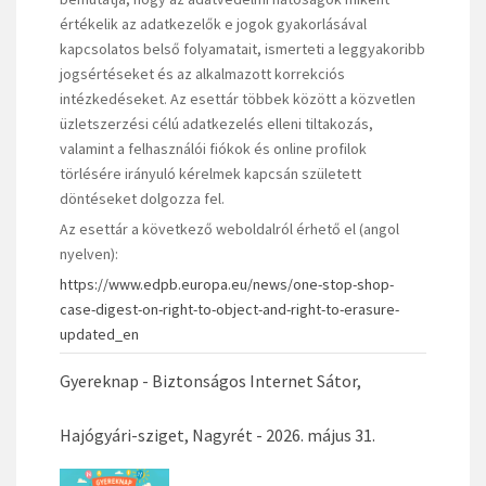
értékelik az adatkezelők e jogok gyakorlásával
kapcsolatos belső folyamatait, ismerteti a leggyakoribb
jogsértéseket és az alkalmazott korrekciós
intézkedéseket. Az esettár többek között a közvetlen
üzletszerzési célú adatkezelés elleni tiltakozás,
valamint a felhasználói fiókok és online profilok
törlésére irányuló kérelmek kapcsán született
döntéseket dolgozza fel.
Az esettár a következő weboldalról érhető el (angol
nyelven):
https://www.edpb.europa.eu/news/one-stop-shop-
case-digest-on-right-to-object-and-right-to-erasure-
updated_en
Gyereknap - Biztonságos Internet Sátor,
Hajógyári-sziget, Nagyrét - 2026. május 31.