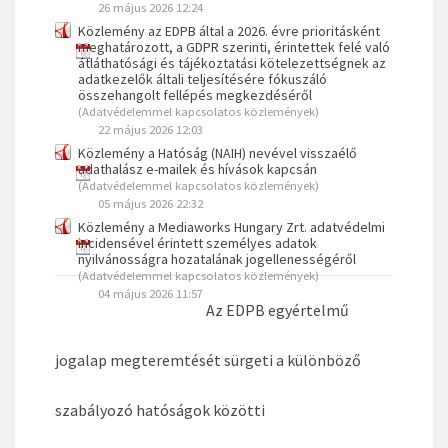
26 május 2026 12:24
Közlemény az EDPB által a 2026. évre prioritásként
meghatározott, a GDPR szerinti, érintettek felé való
átláthatósági és tájékoztatási kötelezettségnek az
adatkezelők általi teljesítésére fókuszáló
összehangolt fellépés megkezdéséről
(Adatvédelemmel kapcsolatos közlemények)
22 május 2026 12:03
Közlemény a Hatóság (NAIH) nevével visszaélő
adathalász e-mailek és hívások kapcsán
(Adatvédelemmel kapcsolatos közlemények)
05 május 2026 22:32
Közlemény a Mediaworks Hungary Zrt. adatvédelmi
incidensével érintett személyes adatok
nyilvánosságra hozatalának jogellenességéről
(Adatvédelemmel kapcsolatos közlemények)
04 május 2026 11:57
Az EDPB egyértelmű
jogalap megteremtését sürgeti a különböző
szabályozó hatóságok közötti