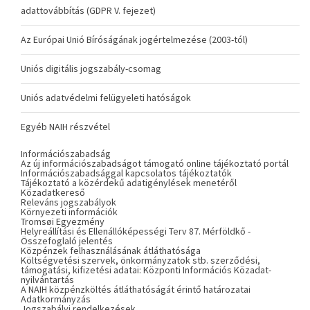
adattovábbítás (GDPR V. fejezet)
Az Európai Unió Bíróságának jogértelmezése (2003-tól)
Uniós digitális jogszabály-csomag
Uniós adatvédelmi felügyeleti hatóságok
Egyéb NAIH részvétel
Információszabadság
Az új információszabadságot támogató online tájékoztató portál
Információszabadsággal kapcsolatos tájékoztatók
Tájékoztató a közérdekű adatigénylések menetéről
Közadatkereső
Releváns jogszabályok
Környezeti információk
Tromsøi Egyezmény
Helyreállítási és Ellenállóképességi Terv 87. Mérföldkő -
Összefoglaló jelentés
Közpénzek felhasználásának átláthatósága
Költségvetési szervek, önkormányzatok stb. szerződési,
támogatási, kifizetési adatai: Központi Információs Közadat-
nyilvántartás
A NAIH közpénzköltés átláthatóságát érintő határozatai
Adatkormányzás
Jogszabályi rendelkezések