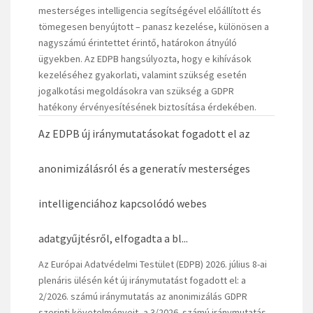
mesterséges intelligencia segítségével előállított és
tömegesen benyújtott – panasz kezelése, különösen a
nagyszámú érintettet érintő, határokon átnyúló
ügyekben. Az EDPB hangsúlyozta, hogy e kihívások
kezeléséhez gyakorlati, valamint szükség esetén
jogalkotási megoldásokra van szükség a GDPR
hatékony érvényesítésének biztosítása érdekében.
Az EDPB új iránymutatásokat fogadott el az
anonimizálásról és a generatív mesterséges
intelligenciához kapcsolódó webes
adatgyűjtésről, elfogadta a bl...
Az Európai Adatvédelmi Testület (EDPB) 2026. július 8-ai
plenáris ülésén két új iránymutatást fogadott el: a
2/2026. számú iránymutatás az anonimizálás GDPR
szerinti követelményeit, a 3/2026. számú iránymutatás