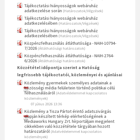
Tájékoztatási hiányosságok webáruház
adatkezelése során
(Határozatok/Végzések)
Tájékoztatási hiányosságok webáruház
adatkezelésében
(Határozatok/Végzések)
Tájékoztatási hiányosságok webáruház
adatkezelésében
(Határozatok/Végzések)
Közpénzfelhasználás átláthatósága - NAIH-10794-
7/2026
(Átláthatósági határozatok)
Közpénzfelhasználás átláthatósága - NAIH-2764-
6/2026
(Átláthatósági határozatok)
Közzététel időpontja szerint a Hatóság
legfrissebb tájékoztatói, közleményei és ajánlásai
Közlemény gyermekek személyes adatainak a
közösségi média felületein történő politikai célú
felhasználásáról
(Adatvédelemmel kapcsolatos
közlemények)
07 július 2026 13:36
Közlemény a Tisza Pártot érintő adatszivárgás
alapján készített térkép elérhetőségének a
Mediaworks Hungary Zrt. hírportáljain megjelent
cikkekben való közzététele tárgyában hozott
határozatáról
(Adatvédelemmel kapcsolatos
közlemények)