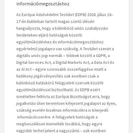
információmegosztáshoz
Az Európai Adatvédelmi Testület (EDPB) 2026. július 16–
17-én Dublinban tartott magas szintű ülésén
hangsúlyozta, hogy a különböző uniós szabályozási
területeken eljáró hatóságok közötti
együttműködéshez és információmegosztáshoz
egyértelmű jogalapra van szükség. A Testület szerint a
digitális uniós jogi normák – többek között a GDPR, a
Digital Services Act, a Digital Markets Act, a Data Act és
az AI Act – egyre szorosabb összefüggése miatt a
hatékony jogérvényesítés sok esetben csak a
különböző hatáskörű felügyeleti szervek közötti
együttműködéssel biztosítható. Az EDPB ezért
ismételten felhívta az Európai Bizottságot arra, hogy
jogalkotási úton teremtsen kifejezett jogalapot az ilyen,
szükség esetén bizalmas információkra is kiterjedő
információcserére. A felügyeleti hatóságok a
megbeszélésen kiemelték továbbá, hogy egyre
nagyobb terhet jelent a nagyszámú – sok esetben