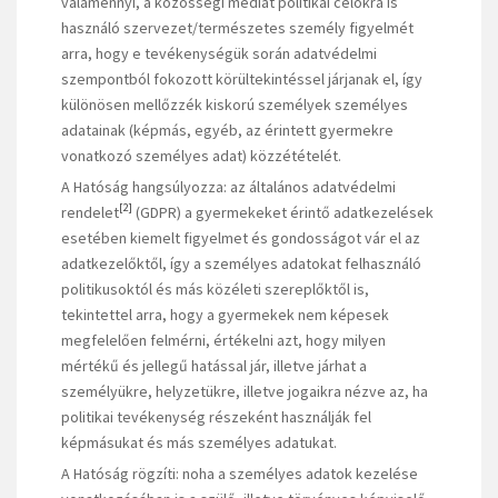
valamennyi, a közösségi médiát politikai célokra is
használó szervezet/természetes személy figyelmét
arra, hogy e tevékenységük során adatvédelmi
szempontból fokozott körültekintéssel járjanak el, így
különösen mellőzzék kiskorú személyek személyes
adatainak (képmás, egyéb, az érintett gyermekre
vonatkozó személyes adat) közzétételét.
A Hatóság hangsúlyozza: az általános adatvédelmi
[2]
rendelet
(GDPR) a gyermekeket érintő adatkezelések
esetében kiemelt figyelmet és gondosságot vár el az
adatkezelőktől, így a személyes adatokat felhasználó
politikusoktól és más közéleti szereplőktől is,
tekintettel arra, hogy a gyermekek nem képesek
megfelelően felmérni, értékelni azt, hogy milyen
mértékű és jellegű hatással jár, illetve járhat a
személyükre, helyzetükre, illetve jogaikra nézve az, ha
politikai tevékenység részeként használják fel
képmásukat és más személyes adatukat.
A Hatóság rögzíti: noha a személyes adatok kezelése