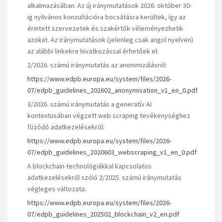
alkalmazásában. Az új iránymutatások 2026. október 30-
ig nyilvános konzultációra bocsátásra kerültek, így az
érintett szervezetek és szakértők véleményezhetik
azokat. Az iránymutatások (jelenleg csak angol nyelven)
az alábbi linkekre hivatkozással érhetőek el:
2/2026. számú iránymutatás az anonimizálásról:
https://www.edpb.europa.eu/system/files/2026-
07/edpb_guidelines_202602_anonymisation_v1_en_0.pdf
3/2026. számú iránymutatás a generatív AI
kontextusában végzett web scraping tevékenységhez
fűződő adatkezelésekről:
https://www.edpb.europa.eu/system/files/2026-
07/edpb_guidelines_2020603_webscraping_v1_en_0.pdf
A blockchain-technológiákkal kapcsolatos
adatkezelésekről szóló 2/2025. számú iránymutatás
végleges változata:
https://www.edpb.europa.eu/system/files/2026-
07/edpb_guidelines_202502_blockchain_v2_en.pdf