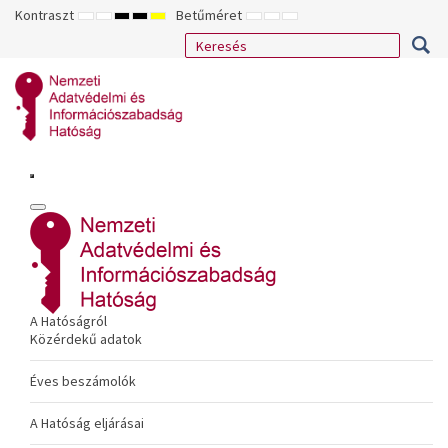
Kontraszt
Betűméret
ALAPÉRTELMEZETT
ÉJSZAKAI
NAGY
NAGY
NAGY
KISEBB
ALAPÉRTELMEZETT
NAGYOBB
MÓD
MÓD
KONTRASZTÚ
KONTRASZTÚ
KONTRASZTÚ
BETŰTÍPUS
BETŰMÉRET
BETŰMÉRET
FEKETE-
FEKETE
SÁRGA
BEÁLLÍTÁSA
BEÁLLÍTÁSA
BEÁLLÍTÁSA
FEHÉR
SÁRGA
FEKETE
MÓD
MÓD
MÓD
A Hatóságról
Közérdekű adatok
Éves beszámolók
A Hatóság eljárásai