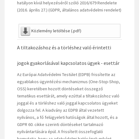
hatályon kívül helyezéséről szóló 2016/679 Rendelete
(2016. április 27.) (GDPR, általános adatvédelmi rendelet)
Közlemény letöltése (.pdf)
A tiltakozáshoz és a törléshez való érintetti
jogok gyakorlásával kapcsolatos ügyek - esettár
Az Európai Adatvédelmi Testület (EDPB) frissítette az
egyablakos ügyintézési mechanizmus (One-Stop-Shop,
OSS) keretében hozott döntéseket összegző
tematikus esettárát, amely ezúttal a tiltakozáshoz való
joggal és a törléshez való joggal kapcsolatos ügyeket
dolgozza fel. A kiadvány az EDPB által vezetett
nyilvános, a fő felügyeleti hatóságok által hozott, és a
GDPR 60. cikke szerinti döntéseket tartalmazó
nyilvántartására épül. A frissített összefoglaló
bemutatja, hogy az adatvédelmi hatóságok miként