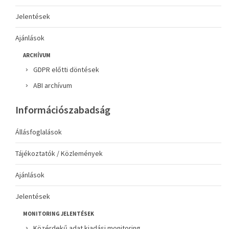
Jelentések
Ajánlások
ARCHÍVUM
GDPR előtti döntések
ABI archívum
Információszabadság
Állásfoglalások
Tájékoztatók / Közlemények
Ajánlások
Jelentések
MONITORING JELENTÉSEK
Közérdekű adat kiadási monitoring