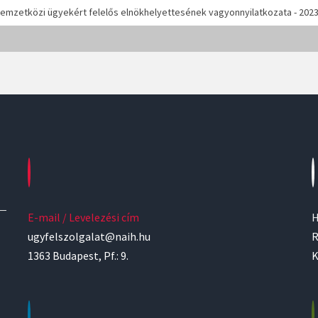
mzetközi ügyekért felelős elnökhelyettesének vagyonnyilatkozata - 2023
E-mail / Levelezési cím
H
ugyfelszolgalat@naih.hu
R
1363 Budapest, Pf.: 9.
K