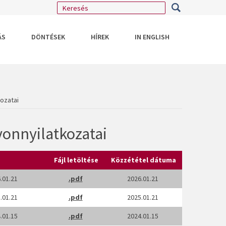
ÁS
DÖNTÉSEK
HÍREK
IN ENGLISH
ozatai
yonnyilatkozatai
Fájl letöltése
Közzététel dátuma
.01.21
.pdf
2026.01.21
.01.21
.pdf
2025.01.21
.01.15
.pdf
2024.01.15