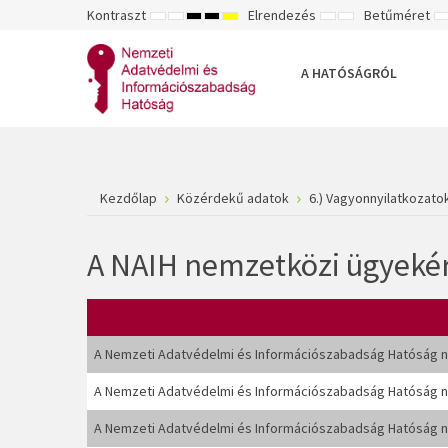
Kontraszt
Elrendezés
Betűméret
ALAPÉRTELMEZETT
ÉJSZAKAI
NAGY
NAGY
NAGY
RÖGZÍTETT
SZÉLES
K
MÓD
MÓD
KONTRASZTÚ
KONTRASZTÚ
KONTRASZTÚ
ELRENDEZÉS
ELRENDEZÉS
FEKETE-
FEKETE
SÁRGA
B
FEHÉR
SÁRGA
FEKETE
A HATÓSÁGRÓL
MÓD
MÓD
MÓD
Kezdőlap
Közérdekű adatok
6.) Vagyonnyilatkozato
A NAIH nemzetközi ügyekér
A Nemzeti Adatvédelmi és Információszabadság Hatóság ne
A Nemzeti Adatvédelmi és Információszabadság Hatóság ne
A Nemzeti Adatvédelmi és Információszabadság Hatóság ne