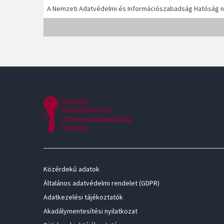
A Nemzeti Adatvédelmi és Információszabadság Hatóság ne
Közérdekű adatok
Általános adatvédelmi rendelet (GDPR)
Adatkezelési tájékoztatók
Akadálymentesítési nyilatkozat