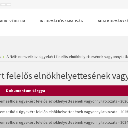
ISEBB
ALAPÉRTELMEZETT
NAGYOBB
BETŰTÍPUS
BETŰMÉRET
BETŰMÉRET
EÁLLÍTÁSA
BEÁLLÍTÁSA
BEÁLLÍTÁSA
ADATVÉDELEM
INFORMÁCIÓSZABADSÁG
ADATKORMÁNYZ
k
A NAIH nemzetközi ügyekért felelős elnökhelyettesének vagyonnyilatk
t felelős elnökhelyettesének vag
Dokumentum tárgya
mzetközi ügyekért felelős elnökhelyettesének vagyonnyilatkozata - 2026
mzetközi ügyekért felelős elnökhelyettesének vagyonnyilatkozata - 2025
mzetközi ügyekért felelős elnökhelyettesének vagyonnyilatkozata - 2024