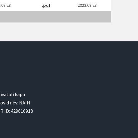
.08.28
.pdf
2023.08.28
ivatali kapu
övid név: NAIH
R ID: 429616918