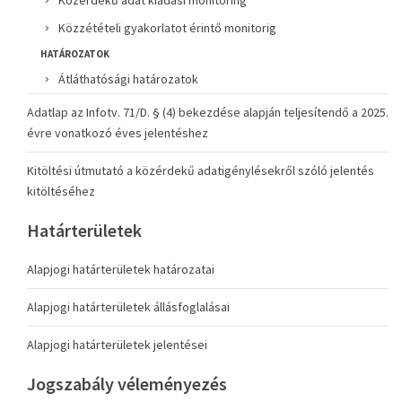
Közérdekű adat kiadási monitoring
Közzétételi gyakorlatot érintő monitorig
HATÁROZATOK
Átláthatósági határozatok
Adatlap az Infotv. 71/D. § (4) bekezdése alapján teljesítendő a 2025.
évre vonatkozó éves jelentéshez
Kitöltési útmutató a közérdekű adatigénylésekről szóló jelentés
kitöltéséhez
Határterületek
Alapjogi határterületek határozatai
Alapjogi határterületek állásfoglalásai
Alapjogi határterületek jelentései
Jogszabály véleményezés