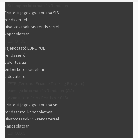
Schengeni Információs Rendszer
Érintetti jogok gyakorlása SIS
rendszernél
Hivatkozások SIS rendszerrel
kapcsolatban
EUROPOL
Tájékoztató EUROPOL
rendszerről
Jelentés az
emberkereskedelem
áldozatairól
TFTP (Terrorist Finance Tracking Program)
Vámügyi Információs Rendszer (CIS)
Vízuminformációs Rendszer (VIS)
Érintetti jogok gyakorlása VIS
rendszerrel kapcsolatban
Hivatkozások VIS rendszerrel
kapcsolatban
EURODAC