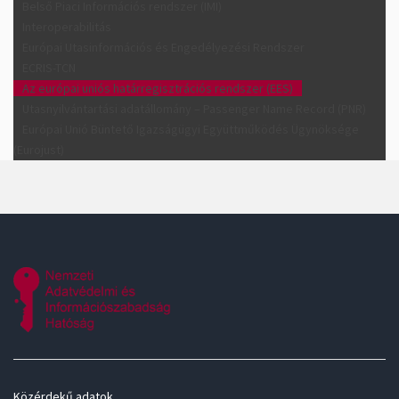
Belső Piaci Információs rendszer (IMI)
Interoperabilitás
Európai Utasinformációs és Engedélyezési Rendszer
ECRIS-TCN
Az európai uniós határregisztrációs rendszer (EES)
Utasnyilvántartási adatállomány – Passenger Name Record (PNR)
Európai Unió Büntető Igazságügyi Együttműködés Ügynöksége
(Eurojust)
Közérdekű adatok