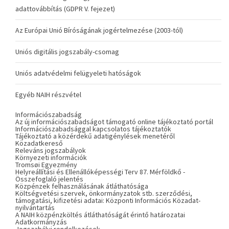
adattovábbítás (GDPR V. fejezet)
Az Európai Unió Bíróságának jogértelmezése (2003-tól)
Uniós digitális jogszabály-csomag
Uniós adatvédelmi felügyeleti hatóságok
Egyéb NAIH részvétel
Információszabadság
Az új információszabadságot támogató online tájékoztató portál
Információszabadsággal kapcsolatos tájékoztatók
Tájékoztató a közérdekű adatigénylések menetéről
Közadatkereső
Releváns jogszabályok
Környezeti információk
Tromsøi Egyezmény
Helyreállítási és Ellenállóképességi Terv 87. Mérföldkő -
Összefoglaló jelentés
Közpénzek felhasználásának átláthatósága
Költségvetési szervek, önkormányzatok stb. szerződési,
támogatási, kifizetési adatai: Központi Információs Közadat-
nyilvántartás
A NAIH közpénzköltés átláthatóságát érintő határozatai
Adatkormányzás