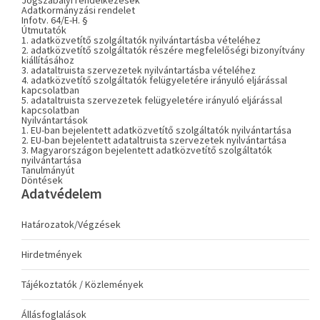
Jogszabályi rendelkezések
Adatkormányzási rendelet
Infotv. 64/E-H. §
Útmutatók
1. adatközvetítő szolgáltatók nyilvántartásba vételéhez
2. adatközvetítő szolgáltatók részére megfelelőségi bizonyítvány
kiállításához
3. adataltruista szervezetek nyilvántartásba vételéhez
4. adatközvetítő szolgáltatók felügyeletére irányuló eljárással
kapcsolatban
5. adataltruista szervezetek felügyeletére irányuló eljárással
kapcsolatban
Nyilvántartások
1. EU-ban bejelentett adatközvetítő szolgáltatók nyilvántartása
2. EU-ban bejelentett adataltruista szervezetek nyilvántartása
3. Magyarországon bejelentett adatközvetítő szolgáltatók
nyilvántartása
Tanulmányút
Döntések
Adatvédelem
Határozatok/Végzések
Hirdetmények
Tájékoztatók / Közlemények
Állásfoglalások