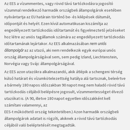
Az EES a vízummentes, vagy rövid távú tartózkodásra jogosító
vízummal rendelkező harmadik országbeli állampolgárok esetében
nyilvántartja az EU határain történő be- és kilépések dátumát,
időpontját és helyét. Ezen kívül automatikusan kiszámítja az
engedélyezett tartózkodás időtartamát és figyelmeztető jelzéseket
hoz létre az uniós tagállamok számára az engedélyezett tartózkodás
időtartamának lejártakor. Az EES alkalmazásában
nem uniós
állampolgár
az az utazó, aki nem rendelkezik egyik európai uniós
ország állampolgárságával sem, sem pedig Izland, Liechtenstein,
Norvégia vagy Svájc állampolgárságával.
Az EES azon utazókra alkalmazandó, akik átlépik a schengeni térség
külső határait és vízumkötelezettség hatálya alá tartoznak, beleértve
a bármely 180 napos időszakban 90 napot meg nem haladó rövid távú
tartózkodás céljából belépésre jogosult, vízummentességet élvező
utazókat is. (A 90, illetve 180 napot egyetlen időszakként kell
számítani valamennyi, az
EES-t működtető ország tekintetében.) Azon harmadik országbeli
állampolgárok adatait is rögzíti, akiknek a rövid távú tartózkodás
céljából való beléptetését megtagadták.