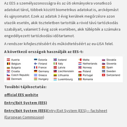
Az EES a személyazonosságra és az úti okmányokra vonatkozó
adatokat tárol, többek között biometrikus adatokat is, arcképmást
és ujjnyomatot. Ezek az adatok 3 évig kerülnek megőrzésre azon
utazók esetén, akik tiszteletben tartották a rövid távú tartózkodás
szabályait, valamint 5 évig azok esetében, akik túllépték a számukra
engedélyezett tartózkodási időtartamot.
A rendszer kifejlesztéséért és működtetéséért az eu-LISA felel.
A következő országok használják az EES-t:
További tájékoztatás:
official EES webite
Entry/Exit System (EES)
Entry/Exit System (EES)
Entry/Exit System (EES)— factsheet
(European Commission)