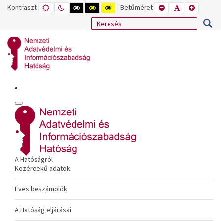
Kontraszt
ALAPÉRTELMEZETT
ÉJSZAKAI
NAGY
NAGY
NAGY
Betűméret
KISEBB
ALAPÉRTELME
NAGYOB
MÓD
MÓD
KONTRASZTÚ
KONTRASZTÚ
KONTRASZTÚ
BETŰTÍPUS
BETŰMÉRET
BETŰMÉ
FEKETE-
FEKETE
SÁRGA
BEÁLLÍTÁSA
BEÁLLÍTÁSA
BEÁLLÍT
FEHÉR
SÁRGA
FEKETE
MÓD
MÓD
MÓD
A Hatóságról
Közérdekű adatok
Éves beszámolók
A Hatóság eljárásai