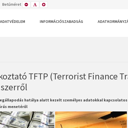
TETT
ZÉLES
Betűméret
KISEBB
ALAPÉRTELMEZETT
NAGYOBB
DEZÉS
LRENDEZÉS
BETŰTÍPUS
BETŰMÉRET
BETŰMÉRET
BEÁLLÍTÁSA
BEÁLLÍTÁSA
BEÁLLÍTÁSA
ADATVÉDELEM
INFORMÁCIÓSZABADSÁG
ADATKORMÁNYZ
koztató TFTP (Terrorist Finance T
szerről
egállapodás hatálya alatt kezelt személyes adatokkal kapcsolatos tá
járás menetéről