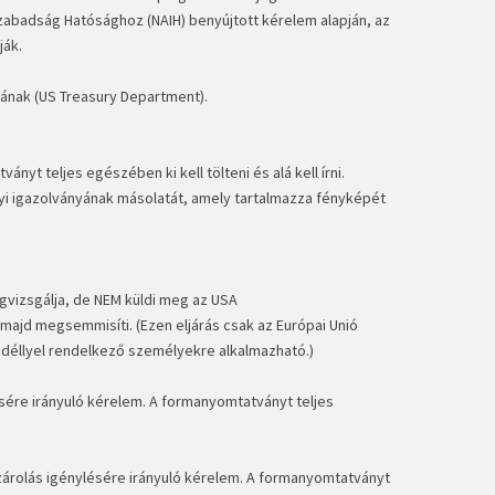
badság Hatósághoz (NAIH) benyújtott kérelem alapján, az
ják.
mának (US Treasury Department).
t teljes egészében ki kell tölteni és alá kell írni.
yi igazolványának másolatát, amely tartalmazza fényképét
vizsgálja, de NEM küldi meg az USA
majd megsemmisíti. (Ezen eljárás csak az Európai Unió
gedéllyel rendelkező személyekre alkalmazható.)
ésére irányuló kérelem. A formanyomtatványt teljes
 zárolás igénylésére irányuló kérelem. A formanyomtatványt