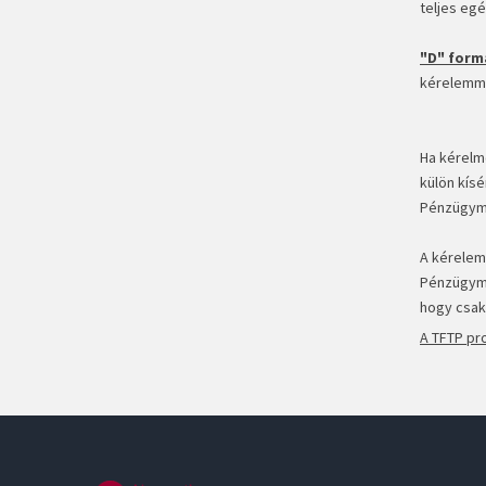
teljes egés
"D" form
kérelemme
Ha kérelm
külön kísé
Pénzügymi
A kérelem
Pénzügymin
hogy csak
A TFTP pr