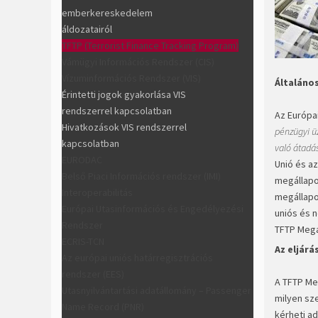
emberkereskedelem
áldozatairól
TFTP (Terrorist Finance Tracking Program)
Vámügyi Információs Rendszer (CIS)
Vízuminformációs Rendszer (VIS)
Általáno
Érintetti jogok gyakorlása VIS
rendszerrel kapcsolatban
Az Európai
Hivatkozások VIS rendszerrel
pénzügyi üz
kapcsolatban
való átadá
EURODAC
Unió és az
Belső Piaci Információs rendszer (IMI)
megállapo
Interoperabilitás
megállapo
Európai Utasinformációs és Engedélyezési
uniós és 
Rendszer
TFTP Megál
ECRIS-TCN
Az eljárá
Az európai uniós határregisztrációs
rendszer (EES)
A TFTP Me
Utasnyilvántartási adatállomány – Passenger
milyen sze
Name Record (PNR)
kérheti a