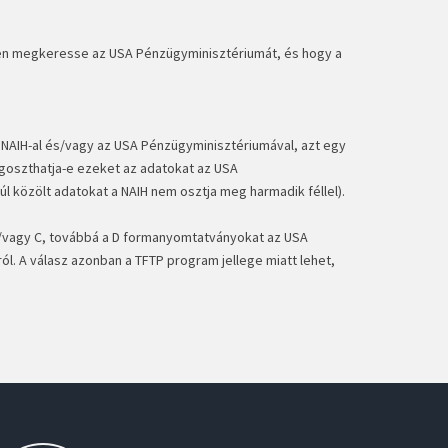
n megkeresse az USA Pénzügyminisztériumát, és hogy a
 NAIH-al és/vagy az USA Pénzügyminisztériumával, azt egy
megoszthatja-e ezeket az adatokat az USA
l közölt adatokat a NAIH nem osztja meg harmadik féllel).
s/vagy C, továbbá a D formanyomtatványokat az USA
ól. A válasz azonban a TFTP program jellege miatt lehet,