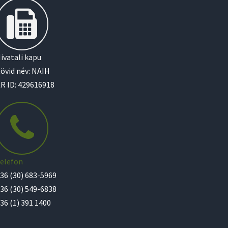
ivatali kapu
övid név: NAIH
R ID: 429616918
elefon
36 (30) 683-5969
36 (30) 549-6838
36 (1) 391 1400