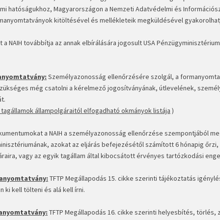
mi hatóságukhoz, Magyarországon a Nemzeti Adatvédelmi és Információsza
rmanyomtatványok kitöltésével és mellékleteik megküldésével gyakorolhat
t a NAIH továbbítja az annak elbírálására jogosult USA Pénzügyminisztériu
anyomtatvány:
Személyazonosság ellenőrzésére szolgál, a formanyomtatvány
szükséges még csatolni a kérelmező jogosítványának, útlevelének, személ
t.
tagállamok állampolgáraitól elfogadható okmányok listája
)
okumentumokat a NAIH a személyazonosság ellenőrzése szempontjából meg
nisztériumának, azokat az eljárás befejezésétől számított 6 hónapig őrzi, 
áraira, vagy az egyik tagállam által kibocsátott érvényes tartózkodási en
anyomtatvány:
TFTP Megállapodás 15. cikke szerinti tájékoztatás igényl
i kell tölteni és alá kell írni.
anyomtatvány:
TFTP Megállapodás 16. cikke szerinti helyesbítés, törlés,