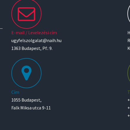
E-mail / Levelezési cím
H
ugyfelszolgalat@naih.hu
R
1363 Budapest, Pf.: 9.
K
Cím
T
1055 Budapest,
+
Falk Miksa utca 9-11
+
+