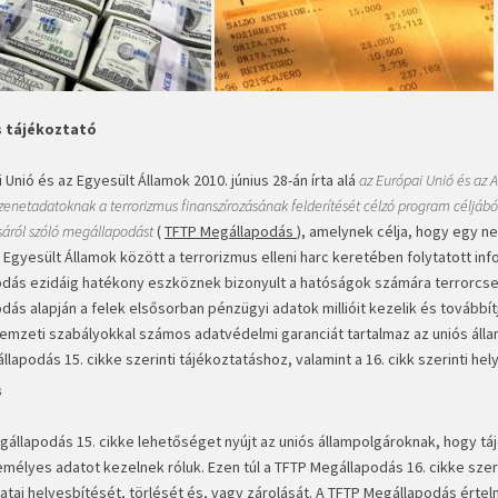
s tájékoztató
 Unió és az Egyesült Államok 2010. június 28-án írta alá
az Európai Unió és az 
enetadatoknak a terrorizmus finanszírozásának felderítését célzó program céljából
sáról szóló megállapodást
(
TFTP Megállapodás
), amelynek célja, hogy egy 
 Egyesült Államok között a terrorizmus elleni harc keretében folytatott inf
dás ezidáig hatékony eszköznek bizonyult a hatóságok számára terrorc
dás alapján a felek elsősorban pénzügyi adatok millióit kezelik és tovább
nemzeti szabályokkal számos adatvédelmi garanciát tartalmaz az uniós ál
lapodás 15. cikke szerinti tájékoztatáshoz, valamint a 16. cikk szerinti hel
s
gállapodás 15. cikke lehetőséget nyújt az uniós állampolgároknak, hogy tá
mélyes adatot kezelnek róluk. Ezen túl a TFTP Megállapodás 16. cikke szeri
datai helyesbítését, törlését és, vagy zárolását. A TFTP Megállapodás ért