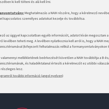
zében ki kell tölteni és alá kell írni.
anyomtatvány:
Meghatalmazás a NAIH részére, hogy a kérelmező nevébe
l kapcsolatos személyes adatokat kezelje és továbbítsa.
ező az üggyel kapcsolatban egyéb információt, adatot kíván megosztani a
rő levélben teheti meg. A levélben nyilatkoznia kell arról is, hogy a NAIH 
nisztériumával (kifejezett felhatalmazás nélkül a formanyomtatványokon tú
 valamennyi mellékletének beérkezését követően a NAIH továbbítja a B é
isztériumának, és haladéktalanul értesíti a kérelmezőt ez utóbbi válaszár
 részleges lesz.
ogramról további információ (angol nyelven)