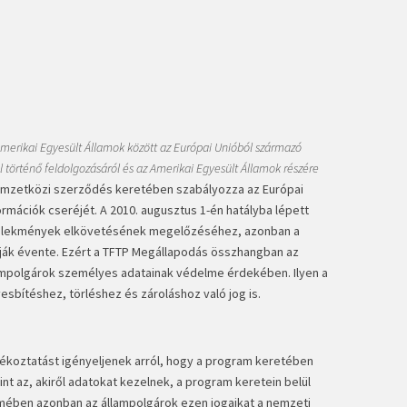
Amerikai Egyesült Államok között az Európai Unióból származó
 történő feldolgozásáról és az Amerikai Egyesült Államok részére
nemzetközi szerződés keretében szabályozza az Európai
ormációk cseréjét. A 2010. augusztus 1-én hatályba lépett
selekmények elkövetésének megelőzéséhez, azonban a
ítják évente. Ezért a TFTP Megállapodás összhangban az
lampolgárok személyes adatainak védelme érdekében. Ilyen a
yesbítéshez, törléshez és zároláshoz való jog is.
jékoztatást igényeljenek arról, hogy a program keretében
nt az, akiről adatokat kezelnek, a program keretein belül
elmében azonban az állampolgárok ezen jogaikat a nemzeti