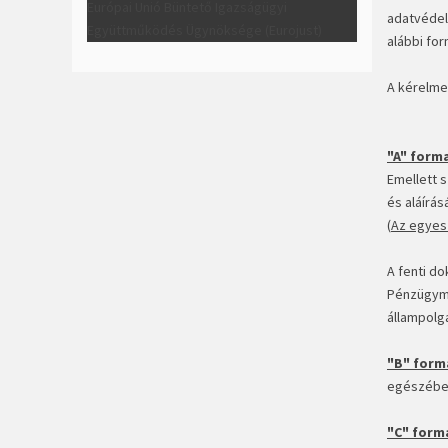
Európai Unió Büntető Igazságügyi
adatvédel
Együttműködés Ügynöksége (Eurojust)
alábbi fo
A kérelme
"A" form
Emellett 
és aláírásá
(
Az egyes 
A fenti d
Pénzügymi
állampolg
"B" form
egészében k
"C" form