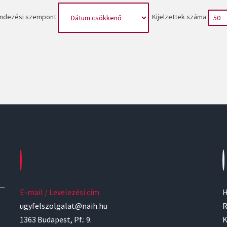
ndezési szempont
Kijelzettek száma
E-mail / Levelezési cím
H
ugyfelszolgalat@naih.hu
R
1363 Budapest, Pf.: 9.
K