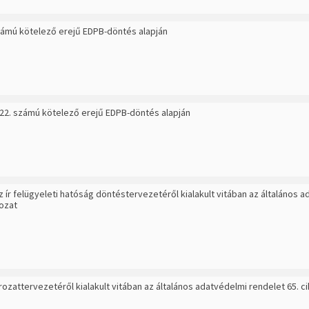
számú kötelező erejű EDPB-döntés alapján
022. számú kötelező erejű EDPB-döntés alapján
 ír felügyeleti hatóság döntéstervezetéről kialakult vitában az általános 
rozat
rozattervezetéről kialakult vitában az általános adatvédelmi rendelet 65. 