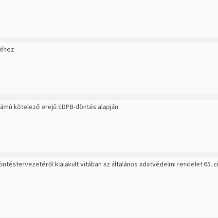
séhez
számú kötelező erejű EDPB-döntés alapján
öntéstervezetéről kialakult vitában az általános adatvédelmi rendelet 65.