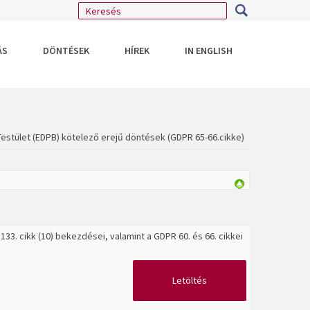
ÁS
DÖNTÉSEK
HÍREK
IN ENGLISH
estület (EDPB) kötelező erejű döntések (GDPR 65-66.cikke)
133. cikk (10) bekezdései, valamint a GDPR 60. és 66. cikkei
Letöltés