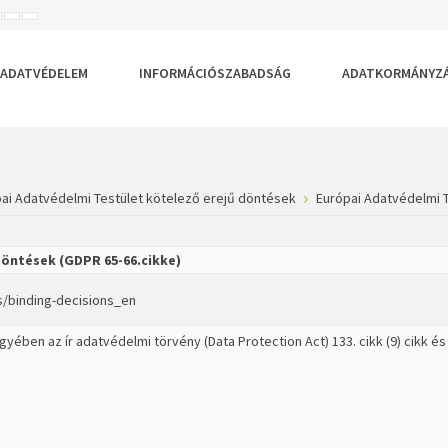
ISEBB
ALAPÉRTELMEZETT
NAGYOBB
BETŰTÍPUS
BETŰMÉRET
BETŰMÉRET
EÁLLÍTÁSA
BEÁLLÍTÁSA
BEÁLLÍTÁSA
ADATVÉDELEM
INFORMÁCIÓSZABADSÁG
ADATKORMÁNYZ
ai Adatvédelmi Testület kötelező erejű döntések
Európai Adatvédelmi T
döntések (GDPR 65-66.cikke)
s/binding-decisions_en
gyében az ír adatvédelmi törvény (Data Protection Act) 133. cikk (9) cikk és 