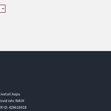
ivatali kapu
övid név: NAIH
R ID: 429616918