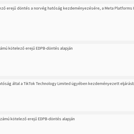
lező erejű döntés a norvég hatóság kezdeményezésére, a Meta Platforms 
számú kötelező erejű EDPB-döntés alapján
hatóság által a TikTok Technology Limited ügyében kezdeményezett eljárásb
 számú kötelező erejű EDPB-döntés alapján