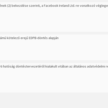
kének (2) bekezdése szerinti, a Facebook Ireland Ltd.-re vonatkozó végle
számú kötelező erejű EDPB-döntés alapján
eti hatóság döntéstervezetéről kialakult vitában az általános adatvédelmi 