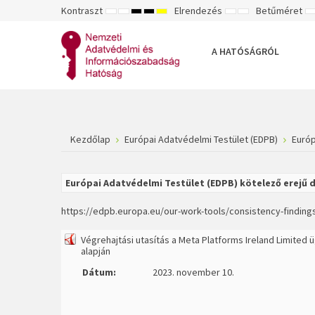
Kontraszt
Elrendezés
Betűméret
ALAPÉRTELMEZETT
ÉJSZAKAI
NAGY
NAGY
NAGY
RÖGZÍTETT
SZÉLES
K
MÓD
MÓD
KONTRASZTÚ
KONTRASZTÚ
KONTRASZTÚ
ELRENDEZÉS
ELRENDEZÉS
FEKETE-
FEKETE
SÁRGA
B
FEHÉR
SÁRGA
FEKETE
A HATÓSÁGRÓL
MÓD
MÓD
MÓD
Kezdőlap
Európai Adatvédelmi Testület (EDPB)
Európ
Európai Adatvédelmi Testület (EDPB) kötelező erejű 
https://edpb.europa.eu/our-work-tools/consistency-finding
Végrehajtási utasítás a Meta Platforms Ireland Limited ü
alapján
Dátum:
2023. november 10.