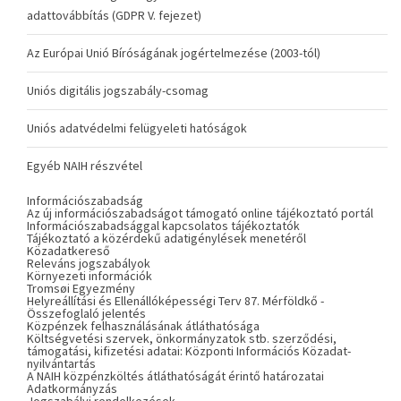
adattovábbítás (GDPR V. fejezet)
Az Európai Unió Bíróságának jogértelmezése (2003-tól)
Uniós digitális jogszabály-csomag
Uniós adatvédelmi felügyeleti hatóságok
Egyéb NAIH részvétel
Információszabadság
Az új információszabadságot támogató online tájékoztató portál
Információszabadsággal kapcsolatos tájékoztatók
Tájékoztató a közérdekű adatigénylések menetéről
Közadatkereső
Releváns jogszabályok
Környezeti információk
Tromsøi Egyezmény
Helyreállítási és Ellenállóképességi Terv 87. Mérföldkő -
Összefoglaló jelentés
Közpénzek felhasználásának átláthatósága
Költségvetési szervek, önkormányzatok stb. szerződési,
támogatási, kifizetési adatai: Központi Információs Közadat-
nyilvántartás
A NAIH közpénzköltés átláthatóságát érintő határozatai
Adatkormányzás