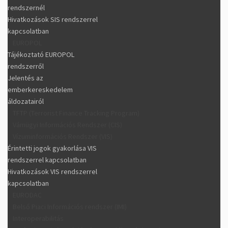
rendszernél
Hivatkozások SIS rendszerrel
kapcsolatban
EUROPOL
Tájékoztató EUROPOL
rendszerről
Jelentés az
emberkereskedelem
áldozatairól
TFTP (Terrorist Finance Tracking Program)
Vámügyi Információs Rendszer (CIS)
Vízuminformációs Rendszer (VIS)
Érintetti jogok gyakorlása VIS
rendszerrel kapcsolatban
Hivatkozások VIS rendszerrel
kapcsolatban
EURODAC
Belső Piaci Információs rendszer (IMI)
Interoperabilitás