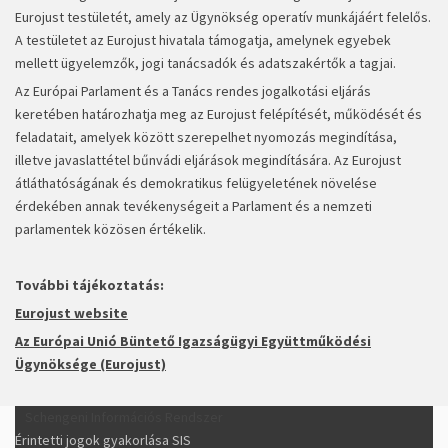
Eurojust testületét, amely az Ügynökség operatív munkájáért felelős.
A testületet az Eurojust hivatala támogatja, amelynek egyebek
mellett ügyelemzők, jogi tanácsadók és adatszakértők a tagjai.
Az Európai Parlament és a Tanács rendes jogalkotási eljárás
keretében határozhatja meg az Eurojust felépítését, működését és
feladatait, amelyek között szerepelhet nyomozás megindítása,
illetve javaslattétel bűnvádi eljárások megindítására. Az Eurojust
átláthatóságának és demokratikus felügyeletének növelése
érdekében annak tevékenységeit a Parlament és a nemzeti
parlamentek közösen értékelik.
További tájékoztatás:
Eurojust website
Az Európai Unió Büntető Igazságügyi Együttműködési
Ügynöksége (Eurojust)
Schengeni Információs Rendszer
Érintetti jogok gyakorlása SIS