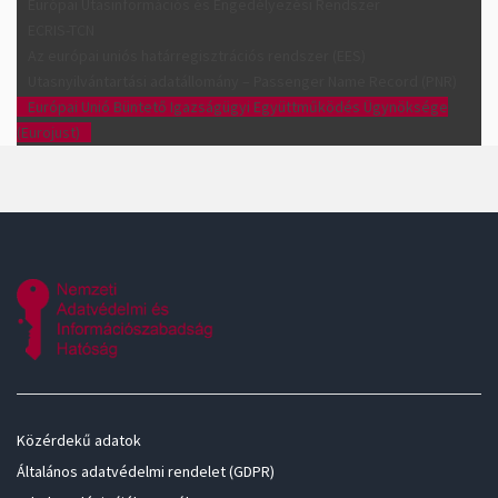
Európai Utasinformációs és Engedélyezési Rendszer
ECRIS-TCN
Az európai uniós határregisztrációs rendszer (EES)
Utasnyilvántartási adatállomány – Passenger Name Record (PNR)
Európai Unió Büntető Igazságügyi Együttműködés Ügynöksége
(Eurojust)
Közérdekű adatok
Általános adatvédelmi rendelet (GDPR)