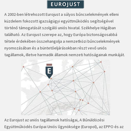
A 2002-ben létrehozott Eurojust a súlyos bűncselekmények elleni
küzdelem fokozott igazságügyi együttműködés segítségével
történő támogatását szolgáló uniós hivatal. Székhelye Hágában
található. Az Eurojust szerepe az, hogy Európa biztonságosabbá
tétele érdekében összehangolja a nemzetközi bűncselekmények
nyomozásában és a büntetőeljárásokban részt vevő uniós
tagállamok, illetve harmadik államok nemzeti hatóságainak munkáját.
Az Eurojust az uniós tagállamok hatóságai, A Bűnüldözési
Együttműködés Európai Uniós Ügynöksége (Europol), az EPPO és az