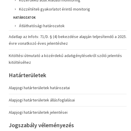
Közérdekű adat kiadási monitoring
Közzétételi gyakorlatot érintő monitorig
HATÁROZATOK
Átláthatósági határozatok
Adatlap az Infotv. 71/D. § (4) bekezdése alapján teljesítendő a 2025.
évre vonatkozó éves jelentéshez
Kitöltési útmutató a közérdekű adatigénylésekről szóló jelentés
kitöltéséhez
Határterületek
Alapjogi határterületek határozatai
Alapjogi határterületek állásfoglalásai
Alapjogi határterületek jelentései
Jogszabály véleményezés