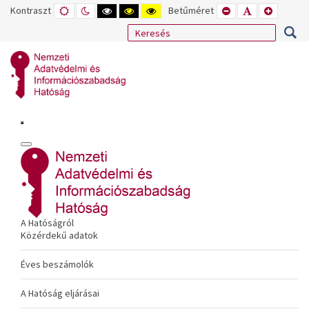
Kontraszt
ALAPÉRTELMEZETT
ÉJSZAKAI
NAGY
NAGY
NAGY
Betűméret
KISEBB
ALAPÉRTELME
NAGYOB
MÓD
MÓD
KONTRASZTÚ
KONTRASZTÚ
KONTRASZTÚ
BETŰTÍPUS
BETŰMÉRET
BETŰMÉ
FEKETE-
FEKETE
SÁRGA
BEÁLLÍTÁSA
BEÁLLÍTÁSA
BEÁLLÍT
FEHÉR
SÁRGA
FEKETE
MÓD
MÓD
MÓD
A Hatóságról
Közérdekű adatok
Éves beszámolók
A Hatóság eljárásai