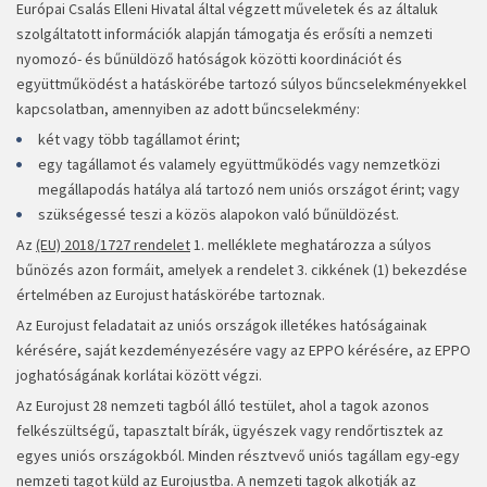
Európai Csalás Elleni Hivatal által végzett műveletek és az általuk
szolgáltatott információk alapján támogatja és erősíti a nemzeti
nyomozó- és bűnüldöző hatóságok közötti koordinációt és
együttműködést a hatáskörébe tartozó súlyos bűncselekményekkel
kapcsolatban, amennyiben az adott bűncselekmény:
két vagy több tagállamot érint;
egy tagállamot és valamely együttműködés vagy nemzetközi
megállapodás hatálya alá tartozó nem uniós országot érint; vagy
szükségessé teszi a közös alapokon való bűnüldözést.
Az
(EU) 2018/1727 rendelet
1. melléklete meghatározza a súlyos
bűnözés azon formáit, amelyek a rendelet 3. cikkének (1) bekezdése
értelmében az Eurojust hatáskörébe tartoznak.
Az Eurojust feladatait az uniós országok illetékes hatóságainak
kérésére, saját kezdeményezésére vagy az EPPO kérésére, az EPPO
joghatóságának korlátai között végzi.
Az Eurojust 28 nemzeti tagból álló testület, ahol a tagok azonos
felkészültségű, tapasztalt bírák, ügyészek vagy rendőrtisztek az
egyes uniós országokból. Minden résztvevő uniós tagállam egy-egy
nemzeti tagot küld az Eurojustba. A nemzeti tagok alkotják az