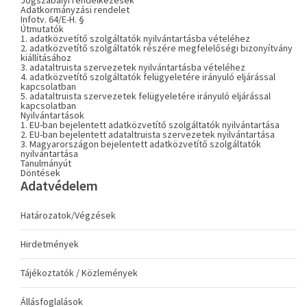
Jogszabályi rendelkezések
Adatkormányzási rendelet
Infotv. 64/E-H. §
Útmutatók
1. adatközvetítő szolgáltatók nyilvántartásba vételéhez
2. adatközvetítő szolgáltatók részére megfelelőségi bizonyítvány
kiállításához
3. adataltruista szervezetek nyilvántartásba vételéhez
4. adatközvetítő szolgáltatók felügyeletére irányuló eljárással
kapcsolatban
5. adataltruista szervezetek felügyeletére irányuló eljárással
kapcsolatban
Nyilvántartások
1. EU-ban bejelentett adatközvetítő szolgáltatók nyilvántartása
2. EU-ban bejelentett adataltruista szervezetek nyilvántartása
3. Magyarországon bejelentett adatközvetítő szolgáltatók
nyilvántartása
Tanulmányút
Döntések
Adatvédelem
Határozatok/Végzések
Hirdetmények
Tájékoztatók / Közlemények
Állásfoglalások