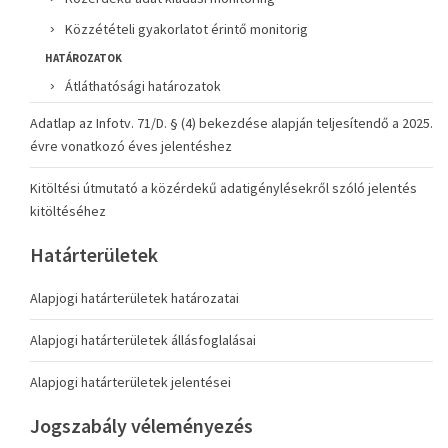
Közzétételi gyakorlatot érintő monitorig
HATÁROZATOK
Átláthatósági határozatok
Adatlap az Infotv. 71/D. § (4) bekezdése alapján teljesítendő a 2025.
évre vonatkozó éves jelentéshez
Kitöltési útmutató a közérdekű adatigénylésekről szóló jelentés
kitöltéséhez
Határterületek
Alapjogi határterületek határozatai
Alapjogi határterületek állásfoglalásai
Alapjogi határterületek jelentései
Jogszabály véleményezés