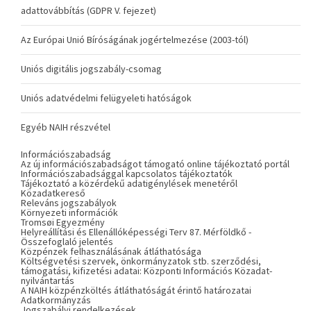
adattovábbítás (GDPR V. fejezet)
Az Európai Unió Bíróságának jogértelmezése (2003-tól)
Uniós digitális jogszabály-csomag
Uniós adatvédelmi felügyeleti hatóságok
Egyéb NAIH részvétel
Információszabadság
Az új információszabadságot támogató online tájékoztató portál
Információszabadsággal kapcsolatos tájékoztatók
Tájékoztató a közérdekű adatigénylések menetéről
Közadatkereső
Releváns jogszabályok
Környezeti információk
Tromsøi Egyezmény
Helyreállítási és Ellenállóképességi Terv 87. Mérföldkő -
Összefoglaló jelentés
Közpénzek felhasználásának átláthatósága
Költségvetési szervek, önkormányzatok stb. szerződési,
támogatási, kifizetési adatai: Központi Információs Közadat-
nyilvántartás
A NAIH közpénzköltés átláthatóságát érintő határozatai
Adatkormányzás
Jogszabályi rendelkezések