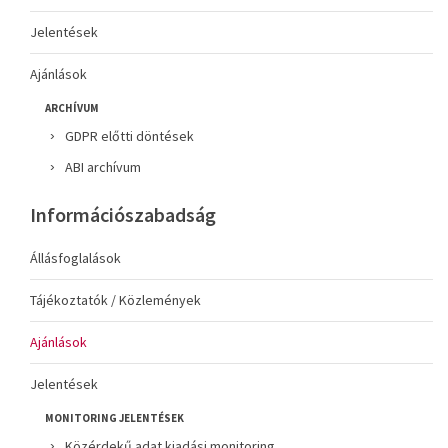
Jelentések
Ajánlások
ARCHÍVUM
GDPR előtti döntések
ABI archívum
Információszabadság
Állásfoglalások
Tájékoztatók / Közlemények
Ajánlások
Jelentések
MONITORING JELENTÉSEK
Közérdekű adat kiadási monitoring