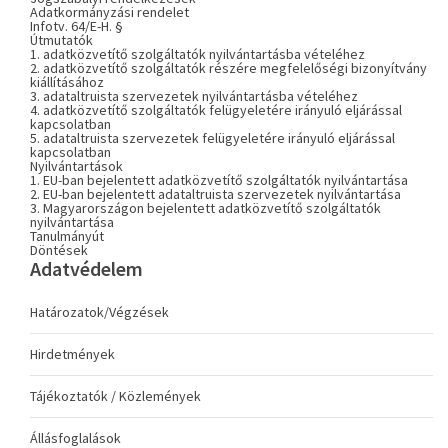
Adatkormányzási rendelet
Infotv. 64/E-H. §
Útmutatók
1. adatközvetítő szolgáltatók nyilvántartásba vételéhez
2. adatközvetítő szolgáltatók részére megfelelőségi bizonyítvány
kiállításához
3. adataltruista szervezetek nyilvántartásba vételéhez
4. adatközvetítő szolgáltatók felügyeletére irányuló eljárással
kapcsolatban
5. adataltruista szervezetek felügyeletére irányuló eljárással
kapcsolatban
Nyilvántartások
1. EU-ban bejelentett adatközvetítő szolgáltatók nyilvántartása
2. EU-ban bejelentett adataltruista szervezetek nyilvántartása
3. Magyarországon bejelentett adatközvetítő szolgáltatók
nyilvántartása
Tanulmányút
Döntések
Adatvédelem
Határozatok/Végzések
Hirdetmények
Tájékoztatók / Közlemények
Állásfoglalások