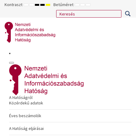
Kontraszt
Betűméret
ALAPÉRTELMEZETT
ÉJSZAKAI
NAGY
NAGY
NAGY
KISEBB
ALAPÉRTELMEZETT
NAGYOBB
MÓD
MÓD
KONTRASZTÚ
KONTRASZTÚ
KONTRASZTÚ
BETŰTÍPUS
BETŰMÉRET
BETŰMÉRET
FEKETE-
FEKETE
SÁRGA
BEÁLLÍTÁSA
BEÁLLÍTÁSA
BEÁLLÍTÁSA
FEHÉR
SÁRGA
FEKETE
MÓD
MÓD
MÓD
A Hatóságról
Közérdekű adatok
Éves beszámolók
A Hatóság eljárásai