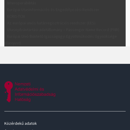
Interoperabilitás
Európai Utasinformációs és Engedélyezési Rendszer
ECRIS-TCN
Az európai uniós határregisztrációs rendszer (EES)
Utasnyilvántartási adatállomány – Passenger Name Record (PNR)
Európai Unió Büntető Igazságügyi Együttműködés Ügynöksége
(Eurojust)
Közérdekű adatok