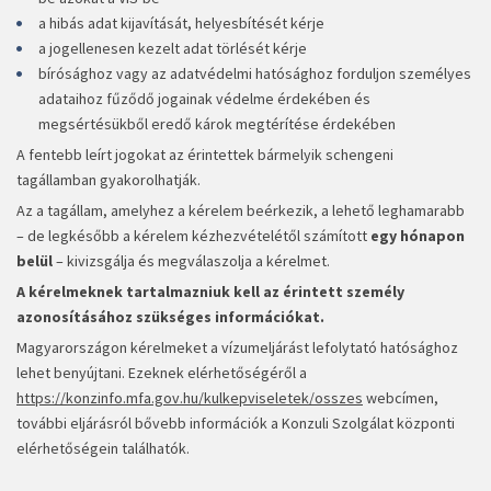
a hibás adat kijavítását, helyesbítését kérje
a jogellenesen kezelt adat törlését kérje
bírósághoz vagy az adatvédelmi hatósághoz forduljon személyes
adataihoz fűződő jogainak védelme érdekében és
megsértésükből eredő károk megtérítése érdekében
A fentebb leírt jogokat az érintettek bármelyik schengeni
tagállamban gyakorolhatják.
Az a tagállam, amelyhez a kérelem beérkezik, a lehető leghamarabb
– de legkésőbb a kérelem kézhezvételétől számított
egy hónapon
belül
– kivizsgálja és megválaszolja a kérelmet.
A kérelmeknek tartalmazniuk kell az érintett személy
azonosításához szükséges információkat.
Magyarországon kérelmeket a vízumeljárást lefolytató hatósághoz
lehet benyújtani. Ezeknek elérhetőségéről a
https://konzinfo.mfa.gov.hu/kulkepviseletek/osszes
webcímen,
további eljárásról bővebb információk a Konzuli Szolgálat központi
elérhetőségein találhatók.