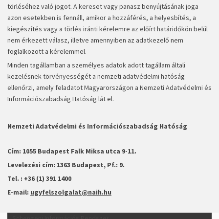
törléséhez való jogot. A kereset vagy panasz benyújtásának joga
azon esetekben is fennáll, amikor a hozzáférés, a helyesbítés, a
kiegészítés vagy a törlés iránti kérelemre az előírt határidőkön belül
nem érkezett válasz, illetve amennyiben az adatkezelő nem
foglalkozott a kérelemmel.
Minden tagállamban a személyes adatok adott tagállam általi
kezelésnek törvényességét a nemzeti adatvédelmi hatóság
ellenőrzi, amely feladatot Magyarországon a Nemzeti Adatvédelmi és
Információszabadság Hatóság lát el.
Nemzeti Adatvédelmi és Információszabadság Hatóság
Cím: 1055 Budapest Falk Miksa utca 9-11.
Levelezési cím: 1363 Budapest, Pf.: 9.
Tel. :
+36 (1) 391 1400
E-mail:
ugyfelszolgalat@naih.hu
Schengeni Információs Rendszer