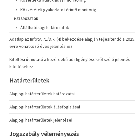
Közérdekű adat kiadási monitoring
Közzétételi gyakorlatot érintő monitorig
HATÁROZATOK
Átláthatósági határozatok
Adatlap az Infotv. 71/D. § (4) bekezdése alapján teljesítendő a 2025.
évre vonatkozó éves jelentéshez
Kitöltési útmutató a közérdekű adatigénylésekről szóló jelentés
kitöltéséhez
Határterületek
Alapjogi határterületek határozatai
Alapjogi határterületek állásfoglalásai
Alapjogi határterületek jelentései
Jogszabály véleményezés