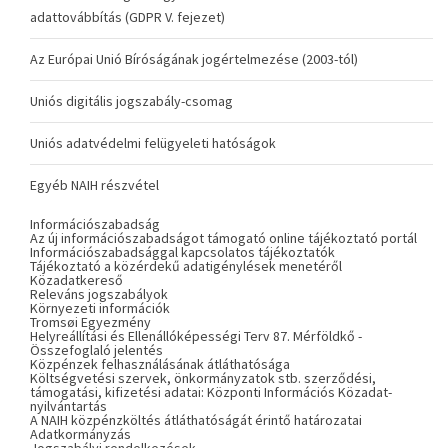
adattovábbítás (GDPR V. fejezet)
Az Európai Unió Bíróságának jogértelmezése (2003-tól)
Uniós digitális jogszabály-csomag
Uniós adatvédelmi felügyeleti hatóságok
Egyéb NAIH részvétel
Információszabadság
Az új információszabadságot támogató online tájékoztató portál
Információszabadsággal kapcsolatos tájékoztatók
Tájékoztató a közérdekű adatigénylések menetéről
Közadatkereső
Releváns jogszabályok
Környezeti információk
Tromsøi Egyezmény
Helyreállítási és Ellenállóképességi Terv 87. Mérföldkő -
Összefoglaló jelentés
Közpénzek felhasználásának átláthatósága
Költségvetési szervek, önkormányzatok stb. szerződési,
támogatási, kifizetési adatai: Központi Információs Közadat-
nyilvántartás
A NAIH közpénzköltés átláthatóságát érintő határozatai
Adatkormányzás