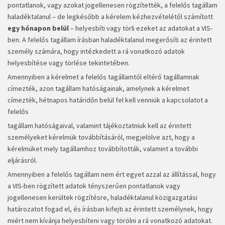
pontatlanok, vagy azokat jogellenesen rögzítették, a felelős tagállam
haladéktalanul – de legkésőbb a kérelem kézhezvételétől számított
egy hónapon belül
– helyesbíti vagy törli ezeket az adatokat a VIS-
ben. A felelős tagállam írásban haladéktalanul megerősíti az érintett
személy számára, hogy intézkedett a rá vonatkozó adatok
helyesbítése vagy törlése tekintetében.
Amennyiben a kérelmet a felelős tagállamtól eltérő tagállamnak
címezték, azon tagállam hatóságainak, amelynek a kérelmet
címezték, hétnapos határidőn belül fel kell venniük a kapcsolatot a
felelős
tagállam hatóságaival, valamint tájékoztatniuk kell az érintett
személyeket kérelmük továbbításáról, megjelölve azt, hogy a
kérelmüket mely tagállamhoz továbbították, valamint a további
eljárásról.
Amennyiben a felelős tagállam nem ért egyet azzal az állítással, hogy
a VIS-ben rögzített adatok tényszerűen pontatlanok vagy
jogellenesen kerültek rögzítésre, haladéktalanul közigazgatási
határozatot fogad el, és írásban kifejti az érintett személynek, hogy
miért nem kívánja helyesbíteni vagy törölni a rá vonatkozó adatokat.