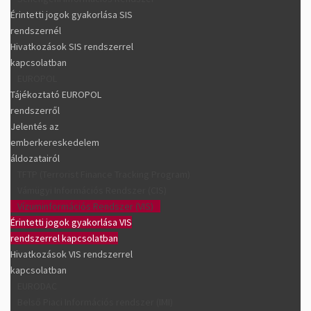
Érintetti jogok gyakorlása SIS
rendszernél
Hivatkozások SIS rendszerrel
kapcsolatban
EUROPOL
Tájékoztató EUROPOL
rendszerről
Jelentés az
emberkereskedelem
áldozatairól
TFTP (Terrorist Finance Tracking Program)
Vámügyi Információs Rendszer (CIS)
Vízuminformációs Rendszer (VIS)
Érintetti jogok gyakorlása VIS
rendszerrel kapcsolatban
Hivatkozások VIS rendszerrel
kapcsolatban
EURODAC
Belső Piaci Információs rendszer (IMI)