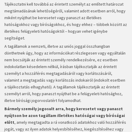
Tájékoztatni kell továbbá az érintett személyt az említett határozat
megtámadásának lehetőségéről, valamint adott esetben arról, hogy
miként nyújthat be keresetet vagy panaszt az illetékes
hatóságokhoz vagy bíróságokhoz, és hogy ehhez – többek között az
illetékes felügyeleti hatóságoktól – hogyan vehet igénybe
segítséget.
A tagállamok a nemzeti, illetve az uniós joggal összhangban
dönthetnek úgy, hogy az információkat részlegesen vagy egyáltalán
nem bocsátják az érintett személy rendelkezésére, ez esetben
indokolatlan késedelem nélkül, írásban tájékoztatják az érintett
személyt a hozzáférés megtagadásáról vagy korlátozásáról,
valamint a megtagadás vagy korlátozás indokairól (indokolt esetben
a tájékoztatás elhagyható). A tagállamok tájékoztatják az érintett
személyt arról, hogy panaszt nyújthat be a felügyeleti hatósághoz,
illetve bírósági jogorvoslatért folyamodhat.
Bármely személy jogosult arra, hogy keresetet vagy panaszt
nyújtson be azon tagállam illetékes hatóságai vagy bíróságai
előtt
, amely megtagadta a rá vonatkozó adatokhoz való hozzáférés
jogát, vagy az ilyen adatok helyesbítéséhez, kiegészítéséhez vagy