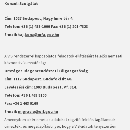
Konzuli Szolgálat
Cím: 1027 Budapest, Nagy Imre tér 4.
Telefon: +36 (1) 458-1000 Fax: +36 (1) 201-7323
E-mail: taj.
konz@mfa.gov.hu
A VIS rendszerrel kapcsolatos feladatok ellátásáért felelős nemzeti
központi vízumhatóság:
Országos Idegenrendészeti Főigazgatóság
Cím:
1117 Budapest, Budafoki út 60.
Levelezési cím: 1903 Budapest, Pf. 314.
Telefon: +36 1 463 9100
Fax: +36 1 463 9169
E-mail:
migracio@oif.gov.hu
Amennyiben a kérelmet az adatokat rögzítő felelős tagállamnak
címezték, és megállapítást nyer, hogy a VIS-adatok tényszerűen