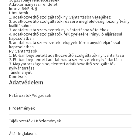
Jogszabályi rendelkezések
Adatkormányzási rendelet
Infotv. 64/E-H. §
Útmutatók
1. adatközvetítő szolgáltatók nyilvántartásba vételéhez
2. adatközvetítő szolgáltatók részére megfelelőségi bizonyítvány
kiállításához
3. adataltruista szervezetek nyilvántartásba vételéhez
4. adatközvetítő szolgáltatók felügyeletére irányuló eljárással
kapcsolatban
5. adataltruista szervezetek felügyeletére irányuló eljárással
kapcsolatban
Nyilvántartások
1. EU-ban bejelentett adatközvetítő szolgáltatók nyilvántartása
2. EU-ban bejelentett adataltruista szervezetek nyilvántartása
3. Magyarországon bejelentett adatközvetítő szolgáltatók
nyilvántartása
Tanulmányút
Döntések
Adatvédelem
Határozatok/Végzések
Hirdetmények
Tájékoztatók / Közlemények
Állásfoglalások