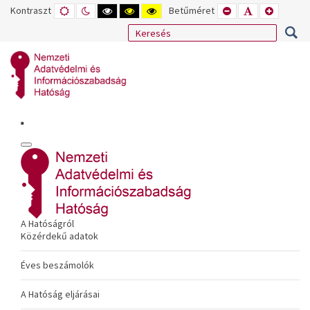
Kontraszt
ALAPÉRTELMEZETT
ÉJSZAKAI
NAGY
NAGY
NAGY
Betűméret
KISEBB
ALAPÉRTELME
NAGYOB
MÓD
MÓD
KONTRASZTÚ
KONTRASZTÚ
KONTRASZTÚ
BETŰTÍPUS
BETŰMÉRET
BETŰMÉ
FEKETE-
FEKETE
SÁRGA
BEÁLLÍTÁSA
BEÁLLÍTÁSA
BEÁLLÍT
FEHÉR
SÁRGA
FEKETE
MÓD
MÓD
MÓD
A Hatóságról
Közérdekű adatok
Éves beszámolók
A Hatóság eljárásai