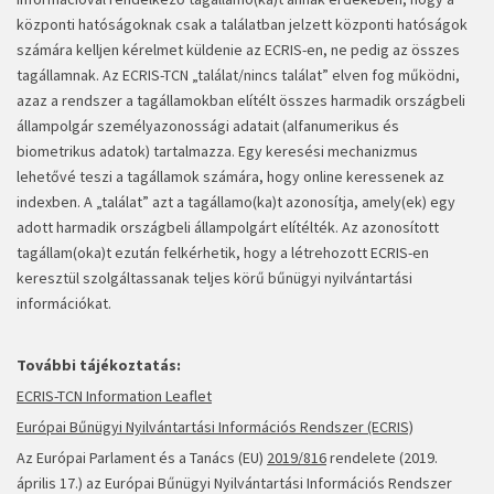
központi hatóságoknak csak a találatban jelzett központi hatóságok
számára kelljen kérelmet küldenie az ECRIS-en, ne pedig az összes
tagállamnak. Az ECRIS-TCN „találat/nincs találat” elven fog működni,
azaz a rendszer a tagállamokban elítélt összes harmadik országbeli
állampolgár személyazonossági adatait (alfanumerikus és
biometrikus adatok) tartalmazza. Egy keresési mechanizmus
lehetővé teszi a tagállamok számára, hogy online keressenek az
indexben. A „találat” azt a tagállamo(ka)t azonosítja, amely(ek) egy
adott harmadik országbeli állampolgárt elítélték. Az azonosított
tagállam(oka)t ezután felkérhetik, hogy a létrehozott ECRIS-en
keresztül szolgáltassanak teljes körű bűnügyi nyilvántartási
információkat.
További tájékoztatás:
ECRIS-TCN Information Leaflet
Európai Bűnügyi Nyilvántartási Információs Rendszer (ECRIS)
Az Európai Parlament és a Tanács (EU)
2019/816
rendelete (2019.
április 17.) az Európai Bűnügyi Nyilvántartási Információs Rendszer