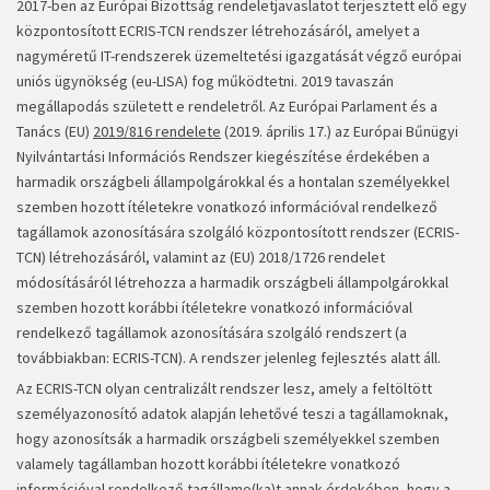
2017-ben az Európai Bizottság rendeletjavaslatot terjesztett elő egy
központosított ECRIS-TCN rendszer létrehozásáról, amelyet a
nagyméretű IT-rendszerek üzemeltetési igazgatását végző európai
uniós ügynökség (eu-LISA) fog működtetni. 2019 tavaszán
megállapodás született e rendeletről. Az Európai Parlament és a
Tanács (EU)
2019/816 rendelete
(2019. április 17.) az Európai Bűnügyi
Nyilvántartási Információs Rendszer kiegészítése érdekében a
harmadik országbeli állampolgárokkal és a hontalan személyekkel
szemben hozott ítéletekre vonatkozó információval rendelkező
tagállamok azonosítására szolgáló központosított rendszer (ECRIS-
TCN) létrehozásáról, valamint az (EU) 2018/1726 rendelet
módosításáról létrehozza a harmadik országbeli állampolgárokkal
szemben hozott korábbi ítéletekre vonatkozó információval
rendelkező tagállamok azonosítására szolgáló rendszert (a
továbbiakban: ECRIS-TCN). A rendszer jelenleg fejlesztés alatt áll.
Az ECRIS-TCN olyan centralizált rendszer lesz, amely a feltöltött
személyazonosító adatok alapján lehetővé teszi a tagállamoknak,
hogy azonosítsák a harmadik országbeli személyekkel szemben
valamely tagállamban hozott korábbi ítéletekre vonatkozó
információval rendelkező tagállamo(ka)t annak érdekében, hogy a