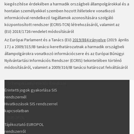
kiegészítése érdekében a harmadik országbeli állampolgárokkal és a
hontalan személyekkel szemben hozott ítéletekre vonatkozó
információval rendelkező tagállamok azonosítására szolgáló
központosított rendszer (ECRIS-TCN) létrehozásáról, valamint az
(EU) 2018/1726 rendelet módosításáról
Az Európai Parlament és a Tanács (EU)
2019/884 irányelve
(2019. április
17.) a 2009/315/IB tanácsi kerethatározatnak a harmadik országbeli
állampolgárokra vonatkozó információcsere és az Európai Bűnügyi
Nyilvántartási Információs Rendszer (ECRIS) tekintetében történő
módosításáról, valamint a 2009/316/IB tanácsi határozat felváltásáról
Schengeni Információs Rendszer
Érintetti jogok gyakorlása SIS
rendszernél
Hivatkozások SIS rendszerrel
kapcsolatban
EUROPOL
Tájékoztató EUROPOL
rendszerről