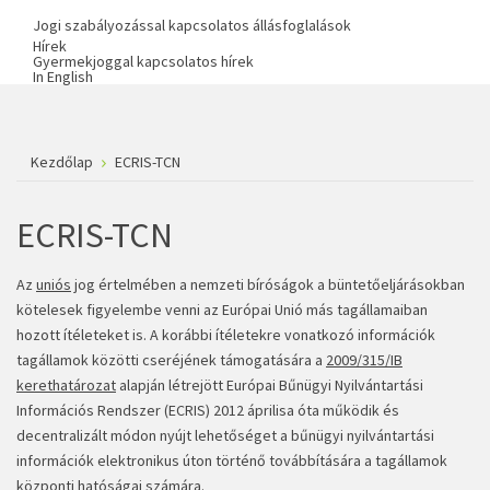
Jogi szabályozással kapcsolatos állásfoglalások
Hírek
Gyermekjoggal kapcsolatos hírek
In English
Kezdőlap
ECRIS-TCN
ECRIS-TCN
Az
uniós
jog értelmében a nemzeti bíróságok a büntetőeljárásokban
kötelesek figyelembe venni az Európai Unió más tagállamaiban
hozott ítéleteket is. A korábbi ítéletekre vonatkozó információk
tagállamok közötti cseréjének támogatására a
2009/315/IB
kerethatározat
alapján létrejött Európai Bűnügyi Nyilvántartási
Információs Rendszer (ECRIS) 2012 áprilisa óta működik és
decentralizált módon nyújt lehetőséget a bűnügyi nyilvántartási
információk elektronikus úton történő továbbítására a tagállamok
központi hatóságai számára.