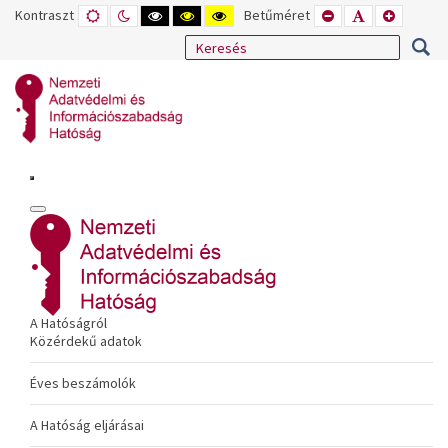
Kontraszt
ALAPÉRTELMEZETT
ÉJSZAKAI
NAGY
NAGY
NAGY
Betűméret
KISEBB
ALAPÉRTELME
NAGYOB
MÓD
MÓD
KONTRASZTÚ
KONTRASZTÚ
KONTRASZTÚ
BETŰTÍPUS
BETŰMÉRET
BETŰMÉ
FEKETE-
FEKETE
SÁRGA
BEÁLLÍTÁSA
BEÁLLÍTÁSA
BEÁLLÍT
FEHÉR
SÁRGA
FEKETE
MÓD
MÓD
MÓD
A Hatóságról
Közérdekű adatok
Éves beszámolók
A Hatóság eljárásai