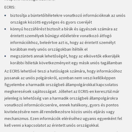
ECRIS:
biztosítja a büntetőítéletekre vonatkozó információknak az uniós
országok közötti egységes és gyors cseréjét
könnyű hozzáférést biztosít a bírák és ügyészek számára az
érintett személyek bűnügyi előéletére vonatkozó átfogó
információkhoz, beleértve azt is, hogy az érintett személyt
korábban mely uniós országokban ítélték el
megszünteti annak lehetőségét, hogy az elkövetők elkerüljék
korábbi ítéletük következményeit egy másik uniós tagállamban
Az ECRIS lehetővé teszi a hatóságok számára, hogy információhoz
jussanak az uniós polgárokról, azonban nem veszi kellőképpen
figyelembe a harmadik országbeli állampolgárokkal kapcsolatos
megkeresések sajátosságait. Jóllehet az ECRIS-en keresztül már
jelenleg is lehetőség van a harmadik országbeli állampolgárokra
vonatkozó információcserére, ennek hatékony, gyors és pontos
kivitelezésére nem áll rendelkezésre közös uniós eljárás vagy
mechanizmus. Ezen információk eléréséhez ugyanis egyenként fel
kell venni a kapcsolatot az érintett uniós országokkal.