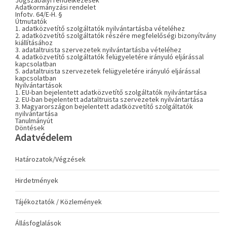
Jogszabályi rendelkezések
Adatkormányzási rendelet
Infotv. 64/E-H. §
Útmutatók
1. adatközvetítő szolgáltatók nyilvántartásba vételéhez
2. adatközvetítő szolgáltatók részére megfelelőségi bizonyítvány
kiállításához
3. adataltruista szervezetek nyilvántartásba vételéhez
4. adatközvetítő szolgáltatók felügyeletére irányuló eljárással
kapcsolatban
5. adataltruista szervezetek felügyeletére irányuló eljárással
kapcsolatban
Nyilvántartások
1. EU-ban bejelentett adatközvetítő szolgáltatók nyilvántartása
2. EU-ban bejelentett adataltruista szervezetek nyilvántartása
3. Magyarországon bejelentett adatközvetítő szolgáltatók
nyilvántartása
Tanulmányút
Döntések
Adatvédelem
Határozatok/Végzések
Hirdetmények
Tájékoztatók / Közlemények
Állásfoglalások