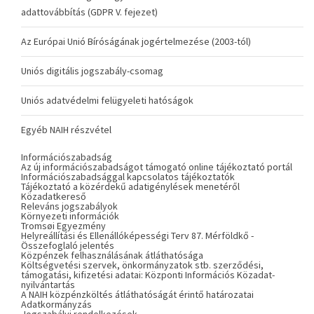
adattovábbítás (GDPR V. fejezet)
Az Európai Unió Bíróságának jogértelmezése (2003-tól)
Uniós digitális jogszabály-csomag
Uniós adatvédelmi felügyeleti hatóságok
Egyéb NAIH részvétel
Információszabadság
Az új információszabadságot támogató online tájékoztató portál
Információszabadsággal kapcsolatos tájékoztatók
Tájékoztató a közérdekű adatigénylések menetéről
Közadatkereső
Releváns jogszabályok
Környezeti információk
Tromsøi Egyezmény
Helyreállítási és Ellenállóképességi Terv 87. Mérföldkő -
Összefoglaló jelentés
Közpénzek felhasználásának átláthatósága
Költségvetési szervek, önkormányzatok stb. szerződési,
támogatási, kifizetési adatai: Központi Információs Közadat-
nyilvántartás
A NAIH közpénzköltés átláthatóságát érintő határozatai
Adatkormányzás