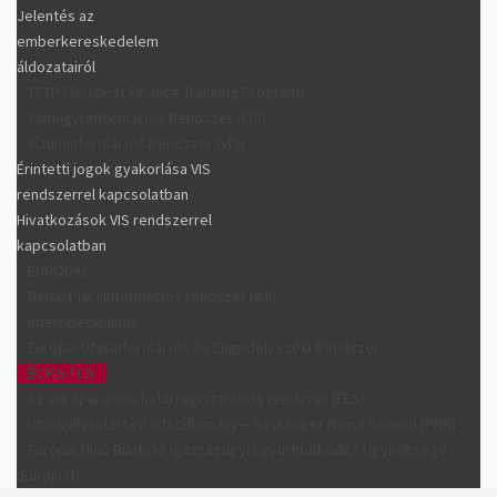
Jelentés az
emberkereskedelem
áldozatairól
TFTP (Terrorist Finance Tracking Program)
Vámügyi Információs Rendszer (CIS)
Vízuminformációs Rendszer (VIS)
Érintetti jogok gyakorlása VIS
rendszerrel kapcsolatban
Hivatkozások VIS rendszerrel
kapcsolatban
EURODAC
Belső Piaci Információs rendszer (IMI)
Interoperabilitás
Európai Utasinformációs és Engedélyezési Rendszer
ECRIS-TCN
Az európai uniós határregisztrációs rendszer (EES)
Utasnyilvántartási adatállomány – Passenger Name Record (PNR)
Európai Unió Büntető Igazságügyi Együttműködés Ügynöksége
(Eurojust)