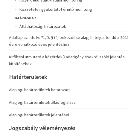
Közérdekű adat kiadási monitoring
Közzétételi gyakorlatot érintő monitorig
HATÁROZATOK
Átláthatósági határozatok
Adatlap az Infotv. 71/D. § (4) bekezdése alapján teljesítendő a 2025.
évre vonatkozó éves jelentéshez
Kitöltési útmutató a közérdekű adatigénylésekről szóló jelentés
kitöltéséhez
Határterületek
Alapjogi határterületek határozatai
Alapjogi határterületek állásfoglalásai
Alapjogi határterületek jelentései
Jogszabály véleményezés