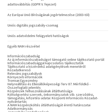
adattovábbítás (GDPR V. fejezet)
Az Európai Unió Bíróságának jogértelmezése (2003-tól)
Uniós digitális jogszabály-csomag
Uniós adatvédelmi felügyeleti hatóságok
Egyéb NAIH részvétel
Információszabadság
Az új információszabadságot támogató online tájékoztató portál
Információszabadsággal kapcsolatos tájékoztatók
Tájékoztató a közérdekű adatigénylések menetéről
Közadatkereső
Releváns jogszabályok
Környezeti információk
Tromsøi Egyezmény
Helyreállítási és Ellenállóképességi Terv 87. Mérföldkő -
Összefoglaló jelentés
Közpénzek felhasználásának átláthatósága
Költségvetési szervek, önkormányzatok stb. szerződési,
támogatási, kifizetési adatai: Központi Információs Közadat-
nyilvántartás
A NAIH közpénzköltés átláthatóságát érintő határozatai
Adatkormányzás