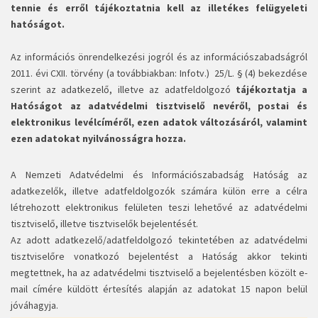
tennie és erről tájékoztatnia kell az illetékes felügyeleti
hatóságot.
Az információs önrendelkezési jogról és az információszabadságról
2011. évi CXII. törvény (a továbbiakban: Infotv.) 25/L. § (4) bekezdése
szerint az adatkezelő, illetve az adatfeldolgozó
tájékoztatja a
Hatóságot az adatvédelmi tisztviselő nevéről, postai és
elektronikus levélcíméről, ezen adatok változásáról, valamint
ezen adatokat nyilvánosságra hozza.
A Nemzeti Adatvédelmi és Információszabadság Hatóság az
adatkezelők, illetve adatfeldolgozók számára
külön erre a célra
létrehozott elektronikus felületen teszi
lehetővé
az adatvédelmi
tisztviselő, illetve tisztviselők bejelentését.
Az adott adatkezelő/adatfeldolgozó tekintetében az adatvédelmi
tisztviselőre vonatkozó bejelentést a Hatóság akkor tekinti
megtettnek, ha az adatvédelmi tisztviselő a bejelentésben közölt e-
mail címére küldött értesítés alapján az adatokat 15 napon belül
jóváhagyja.