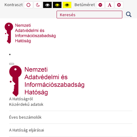
Kontraszt
ALAPÉRTELMEZETT
ÉJSZAKAI
NAGY
NAGY
NAGY
Betűméret
KISEBB
ALAPÉRTELME
NAGYOB
MÓD
MÓD
KONTRASZTÚ
KONTRASZTÚ
KONTRASZTÚ
BETŰTÍPUS
BETŰMÉRET
BETŰMÉ
FEKETE-
FEKETE
SÁRGA
BEÁLLÍTÁSA
BEÁLLÍTÁSA
BEÁLLÍT
FEHÉR
SÁRGA
FEKETE
MÓD
MÓD
MÓD
A Hatóságról
Közérdekű adatok
Éves beszámolók
A Hatóság eljárásai