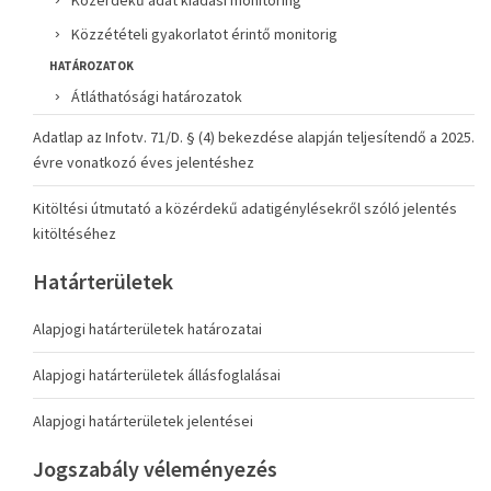
Közérdekű adat kiadási monitoring
Közzétételi gyakorlatot érintő monitorig
HATÁROZATOK
Átláthatósági határozatok
Adatlap az Infotv. 71/D. § (4) bekezdése alapján teljesítendő a 2025.
évre vonatkozó éves jelentéshez
Kitöltési útmutató a közérdekű adatigénylésekről szóló jelentés
kitöltéséhez
Határterületek
Alapjogi határterületek határozatai
Alapjogi határterületek állásfoglalásai
Alapjogi határterületek jelentései
Jogszabály véleményezés