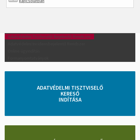
kapcsolatban
Adatvédelmi Tisztviselő Bejelentő Rendszer
Adatvédelmi Incidensbejelentő Rendszer
Online ügyindítás
Formanyomtatványok
ADATVÉDELMI TISZTVISELŐ
KERESŐ
INDÍTÁSA