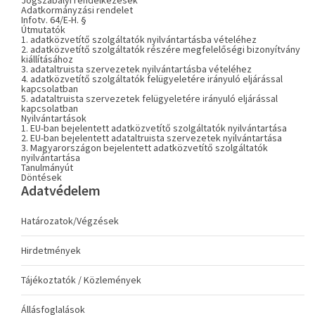
Jogszabályi rendelkezések
Adatkormányzási rendelet
Infotv. 64/E-H. §
Útmutatók
1. adatközvetítő szolgáltatók nyilvántartásba vételéhez
2. adatközvetítő szolgáltatók részére megfelelőségi bizonyítvány
kiállításához
3. adataltruista szervezetek nyilvántartásba vételéhez
4. adatközvetítő szolgáltatók felügyeletére irányuló eljárással
kapcsolatban
5. adataltruista szervezetek felügyeletére irányuló eljárással
kapcsolatban
Nyilvántartások
1. EU-ban bejelentett adatközvetítő szolgáltatók nyilvántartása
2. EU-ban bejelentett adataltruista szervezetek nyilvántartása
3. Magyarországon bejelentett adatközvetítő szolgáltatók
nyilvántartása
Tanulmányút
Döntések
Adatvédelem
Határozatok/Végzések
Hirdetmények
Tájékoztatók / Közlemények
Állásfoglalások