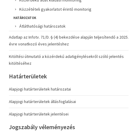
Közérdekű adat kiadási monitoring
Közzétételi gyakorlatot érintő monitorig
HATÁROZATOK
Átláthatósági határozatok
Adatlap az Infotv. 71/D. § (4) bekezdése alapján teljesítendő a 2025.
évre vonatkozó éves jelentéshez
Kitöltési útmutató a közérdekű adatigénylésekről szóló jelentés
kitöltéséhez
Határterületek
Alapjogi határterületek határozatai
Alapjogi határterületek állásfoglalásai
Alapjogi határterületek jelentései
Jogszabály véleményezés