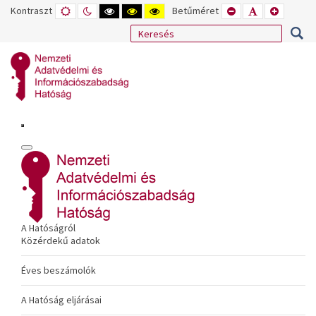
Kontraszt
ALAPÉRTELMEZETT
ÉJSZAKAI
NAGY
NAGY
NAGY
Betűméret
KISEBB
ALAPÉRTELME
NAGYOB
MÓD
MÓD
KONTRASZTÚ
KONTRASZTÚ
KONTRASZTÚ
BETŰTÍPUS
BETŰMÉRET
BETŰMÉ
FEKETE-
FEKETE
SÁRGA
BEÁLLÍTÁSA
BEÁLLÍTÁSA
BEÁLLÍT
FEHÉR
SÁRGA
FEKETE
MÓD
MÓD
MÓD
A Hatóságról
Közérdekű adatok
Éves beszámolók
A Hatóság eljárásai