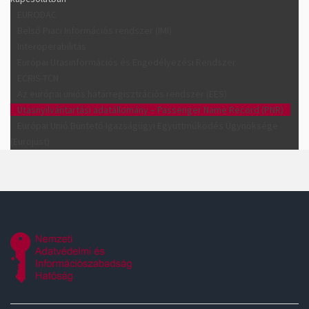
EURODAC
Belső Piaci Információs rendszer (IMI)
Interoperabilitás
Európai Utasinformációs és Engedélyezési Rendszer
ECRIS-TCN
Az európai uniós határregisztrációs rendszer (EES)
Utasnyilvántartási adatállomány – Passenger Name Record (PNR)
Európai Unió Büntető Igazságügyi Együttműködés Ügynöksége
(Eurojust)