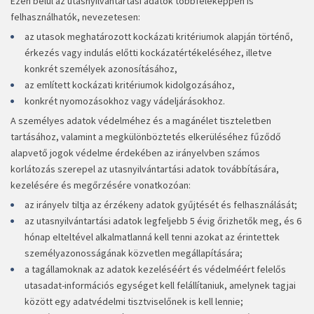
Ezen belül az utasnyilvántartási adatok többféleképpen is
felhasználhatók, nevezetesen:
az utasok meghatározott kockázati kritériumok alapján történő,
érkezés vagy indulás előtti kockázatértékeléséhez, illetve
konkrét személyek azonosításához,
az említett kockázati kritériumok kidolgozásához,
konkrét nyomozásokhoz vagy vádeljárásokhoz.
A személyes adatok védelméhez és a magánélet tiszteletben
tartásához, valamint a megkülönböztetés elkerüléséhez fűződő
alapvető jogok védelme érdekében az irányelvben számos
korlátozás szerepel az utasnyilvántartási adatok továbbítására,
kezelésére és megőrzésére vonatkozóan:
az irányelv tiltja az érzékeny adatok gyűjtését és felhasználását;
az utasnyilvántartási adatok legfeljebb 5 évig őrizhetők meg, és 6
hónap elteltével alkalmatlanná kell tenni azokat az érintettek
személyazonosságának közvetlen megállapítására;
a tagállamoknak az adatok kezeléséért és védelméért felelős
utasadat-információs egységet kell felállítaniuk, amelynek tagjai
között egy adatvédelmi tisztviselőnek is kell lennie;