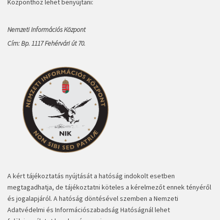
Központhoz lehet benyújtani:
Nemzeti Információs Központ
Cím: Bp. 1117 Fehérvári út 70.
A kért tájékoztatás nyújtását a hatóság indokolt esetben
megtagadhatja, de tájékoztatni köteles a kérelmezőt ennek tényéről
és jogalapjáról. A hatóság döntésével szemben a Nemzeti
Adatvédelmi és Információszabadság Hatóságnál lehet