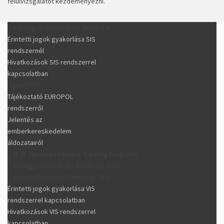
felülvizsgálatot kezdeményezni.
Schengeni Információs Rendszer
Érintetti jogok gyakorlása SIS
rendszernél
Hivatkozások SIS rendszerrel
kapcsolatban
EUROPOL
Tájékoztató EUROPOL
rendszerről
Jelentés az
emberkereskedelem
áldozatairól
TFTP (Terrorist Finance Tracking Program)
Vámügyi Információs Rendszer (CIS)
Vízuminformációs Rendszer (VIS)
Érintetti jogok gyakorlása VIS
rendszerrel kapcsolatban
Hivatkozások VIS rendszerrel
kapcsolatban