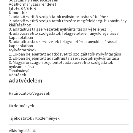
Jogszabályi rendelkezések
Adatkormányzási rendelet
Infotv. 64/E-H. §
Útmutatók
1. adatközvetítő szolgáltatók nyilvántartásba vételéhez
2. adatközvetítő szolgáltatók részére megfelelőségi bizonyítvány
kiállításához
3. adataltruista szervezetek nyilvántartásba vételéhez
4. adatközvetítő szolgáltatók felügyeletére irányuló eljárással
kapcsolatban
5. adataltruista szervezetek felügyeletére irányuló eljárással
kapcsolatban
Nyilvántartások
1. EU-ban bejelentett adatközvetítő szolgáltatók nyilvántartása
2. EU-ban bejelentett adataltruista szervezetek nyilvántartása
3. Magyarországon bejelentett adatközvetítő szolgáltatók
nyilvántartása
Tanulmányút
Döntések
Adatvédelem
Határozatok/Végzések
Hirdetmények
Tájékoztatók / Közlemények
Állásfoglalások