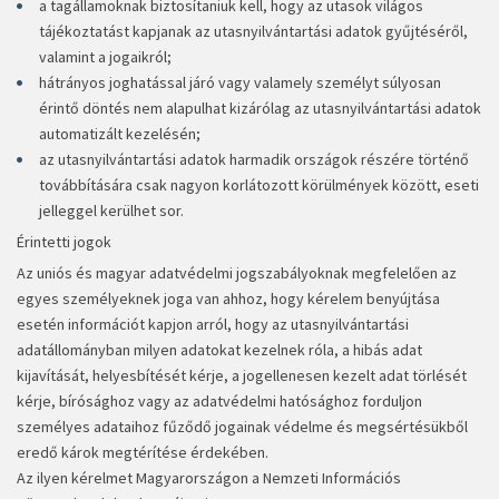
a tagállamoknak biztosítaniuk kell, hogy az utasok világos
tájékoztatást kapjanak az utasnyilvántartási adatok gyűjtéséről,
valamint a jogaikról;
hátrányos joghatással járó vagy valamely személyt súlyosan
érintő döntés nem alapulhat kizárólag az utasnyilvántartási adatok
automatizált kezelésén;
az utasnyilvántartási adatok harmadik országok részére történő
továbbítására csak nagyon korlátozott körülmények között, eseti
jelleggel kerülhet sor.
Érintetti jogok
Az uniós és magyar adatvédelmi jogszabályoknak megfelelően az
egyes személyeknek joga van ahhoz, hogy kérelem benyújtása
esetén információt kapjon arról, hogy az utasnyilvántartási
adatállományban milyen adatokat kezelnek róla, a hibás adat
kijavítását, helyesbítését kérje, a jogellenesen kezelt adat törlését
kérje, bírósághoz vagy az adatvédelmi hatósághoz forduljon
személyes adataihoz fűződő jogainak védelme és megsértésükből
eredő károk megtérítése érdekében.
Az ilyen kérelmet Magyarországon a Nemzeti Információs