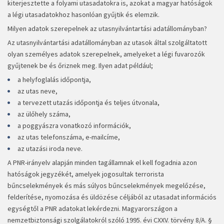
kiterjesztette a folyami utasadatokra is, azokat a magyar hatóságok
a légi utasadatokhoz hasonlóan gyűjtik és elemzik.
Milyen adatok szerepelnek az utasnyilvántartási adatállományban?
Az utasnyilvántartási adatállományban az utasok által szolgáltatott
olyan személyes adatok szerepelnek, amelyeket a légi fuvarozók
gyűjtenek be és őriznek meg. Ilyen adat például;
a helyfoglalás időpontja,
az utas neve,
a tervezett utazás időpontja és teljes útvonala,
az ülőhely száma,
a poggyászra vonatkozó információk,
az utas telefonszáma, e-mailcíme,
az utazási iroda neve.
A PNR-irányelv alapján minden tagállamnak el kell fogadnia azon
hatóságok jegyzékét, amelyek jogosultak terrorista
bűncselekmények és más súlyos bűncselekmények megelőzése,
felderítése, nyomozása és üldözése céljából az utasadat információs
egységtől a PNR adatokat lekérdezni. Magyarországon a
nemzetbiztonsági szolgálatokról szóló 1995. évi CXXV. törvény 8/A. §