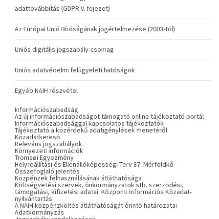
adattovábbítás (GDPR V. fejezet)
Az Európai Unió Bíróságának jogértelmezése (2003-tól)
Uniós digitális jogszabály-csomag
Uniós adatvédelmi felügyeleti hatóságok
Egyéb NAIH részvétel
Információszabadság
Az új információszabadságot támogató online tájékoztató portál
Információszabadsággal kapcsolatos tájékoztatók
Tájékoztató a közérdekű adatigénylések menetéről
Közadatkereső
Releváns jogszabályok
Környezeti információk
Tromsøi Egyezmény
Helyreállítási és Ellenállóképességi Terv 87. Mérföldkő -
Összefoglaló jelentés
Közpénzek felhasználásának átláthatósága
Költségvetési szervek, önkormányzatok stb. szerződési,
támogatási, kifizetési adatai: Központi Információs Közadat-
nyilvántartás
A NAIH közpénzköltés átláthatóságát érintő határozatai
Adatkormányzás