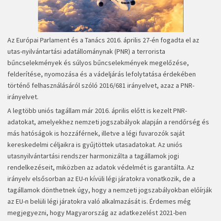
Az Európai Parlament és a Tanács 2016. április 27-én fogadta el az
utas-nyilvántartási adatállománynak (PNR) a terrorista
bűncselekmények és súlyos bűncselekmények megelőzése,
felderítése, nyomozása és a vádeljárás lefolytatása érdekében
történő felhasználásáról szóló 2016/681 irányelvet, azaz a PNR-
irányelvet.
A legtöbb uniós tagállam már 2016. április előtt is kezelt PNR-
adatokat, amelyekhez nemzeti jogszabályok alapján a rendőrség és
más hatóságok is hozzáférnek, illetve a légi fuvarozók saját
kereskedelmi céljaikra is gyűjtöttek utasadatokat. Az uniós
utasnyilvántartási rendszer harmonizálta a tagállamok jogi
rendelkezéseit, miközben az adatok védelmét is garantálta. Az
irányelv elsősorban az EU-n kívüli légi járatokra vonatkozik, de a
tagállamok dönthetnek úgy, hogy a nemzeti jogszabályokban előírják
az EU-n belüli légi járatokra való alkalmazását is. Érdemes még
megjegyezni, hogy Magyarország az adatkezelést 2021-ben