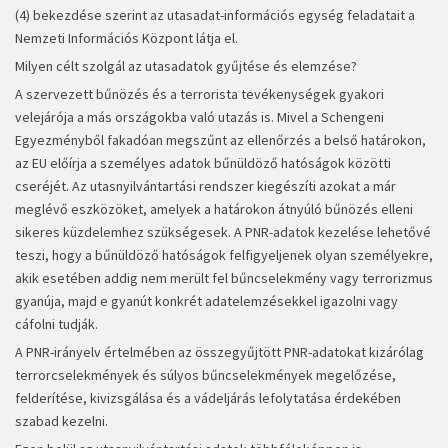
(4) bekezdése szerint az utasadat-információs egység feladatait a
Nemzeti Információs Központ látja el.
Milyen célt szolgál az utasadatok gyűjtése és elemzése?
A szervezett bűnözés és a terrorista tevékenységek gyakori
velejárója a más országokba való utazás is. Mivel a Schengeni
Egyezményből fakadóan megszűnt az ellenőrzés a belső határokon,
az EU előírja a személyes adatok bűnüldöző hatóságok közötti
cseréjét. Az utasnyilvántartási rendszer kiegészíti azokat a már
meglévő eszközöket, amelyek a határokon átnyúló bűnözés elleni
sikeres küzdelemhez szükségesek. A PNR-adatok kezelése lehetővé
teszi, hogy a bűnüldöző hatóságok felfigyeljenek olyan személyekre,
akik esetében addig nem merült fel bűncselekmény vagy terrorizmus
gyanúja, majd e gyanút konkrét adatelemzésekkel igazolni vagy
cáfolni tudják.
A PNR-irányelv értelmében az összegyűjtött PNR-adatokat kizárólag
terrorcselekmények és súlyos bűncselekmények megelőzése,
felderítése, kivizsgálása és a vádeljárás lefolytatása érdekében
szabad kezelni.