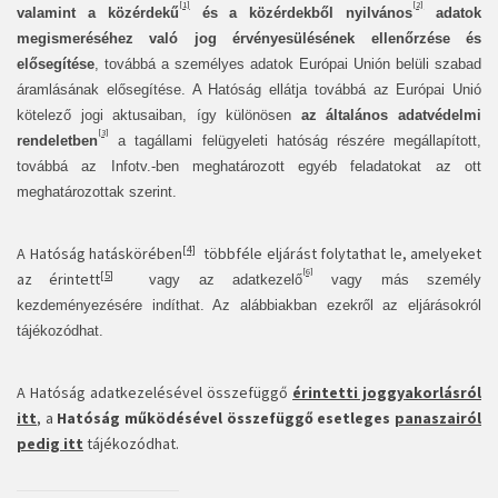
[1]
[2]
valamint a
közérdekű
és a közérdekből nyilvános
adatok
megismeréséhez való jog érvényesülésének ellenőrzése és
elősegítése
, továbbá a személyes adatok Európai Unión belüli szabad
áramlásának elősegítése. A Hatóság ellátja továbbá az Európai Unió
kötelező jogi aktusaiban, így különösen
az általános adatvédelmi
[3]
rendeletben
a tagállami felügyeleti hatóság részére megállapított,
továbbá az Infotv.-ben meghatározott egyéb feladatokat az ott
meghatározottak szerint.
[4]
A Hatóság hatáskörében
többféle eljárást folytathat le, amelyeket
[6]
[5]
az érintett
vagy az adatkezelő
vagy más személy
kezdeményezésére indíthat. Az alábbiakban ezekről az eljárásokról
tájékozódhat.
A Hatóság adatkezelésével összefüggő
érintetti joggyakorlásról
itt
, a
Hatóság működésével összefüggő esetleges
panaszairól
pedig itt
tájékozódhat.