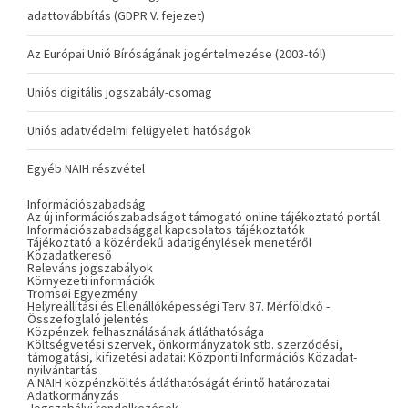
adattovábbítás (GDPR V. fejezet)
Az Európai Unió Bíróságának jogértelmezése (2003-tól)
Uniós digitális jogszabály-csomag
Uniós adatvédelmi felügyeleti hatóságok
Egyéb NAIH részvétel
Információszabadság
Az új információszabadságot támogató online tájékoztató portál
Információszabadsággal kapcsolatos tájékoztatók
Tájékoztató a közérdekű adatigénylések menetéről
Közadatkereső
Releváns jogszabályok
Környezeti információk
Tromsøi Egyezmény
Helyreállítási és Ellenállóképességi Terv 87. Mérföldkő -
Összefoglaló jelentés
Közpénzek felhasználásának átláthatósága
Költségvetési szervek, önkormányzatok stb. szerződési,
támogatási, kifizetési adatai: Központi Információs Közadat-
nyilvántartás
A NAIH közpénzköltés átláthatóságát érintő határozatai
Adatkormányzás