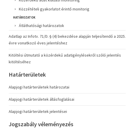
Közérdekű adat kiadási monitoring
Közzétételi gyakorlatot érintő monitorig
HATÁROZATOK
Átláthatósági határozatok
Adatlap az Infotv. 71/D. § (4) bekezdése alapján teljesítendő a 2025.
évre vonatkozó éves jelentéshez
Kitöltési útmutató a közérdekű adatigénylésekről szóló jelentés
kitöltéséhez
Határterületek
Alapjogi határterületek határozatai
Alapjogi határterületek állásfoglalásai
Alapjogi határterületek jelentései
Jogszabály véleményezés