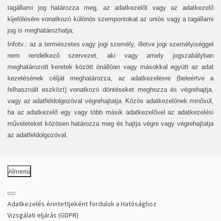
tagállami jog határozza meg, az adatkezelőt vagy az adatkezelő
kijelölésére vonatkozó különös szempontokat az uniós vagy a tagállami
jog is meghatározhatja;
Infotv.: az a természetes vagy jogi személy, illetve jogi személyiséggel
nem rendelkező szervezet, aki vagy amely jogszabályban
meghatározott keretek között önállóan vagy másokkal együtt az adat
kezelésének célját meghatározza, az adatkezelésre (beleértve a
felhasznált eszközt) vonatkozó döntéseket meghozza és végrehajtja,
vagy az adatfeldolgozóval végrehajtatja. Közös adatkezelőnek minősül,
ha az adatkezelő egy vagy több másik adatkezelővel az adatkezelési
műveleteket közösen határozza meg és hajtja végre vagy végrehajtatja
az adatfeldolgozóval.
Almenü
Adatkezelés érintettjeként fordulok a Hatósághoz
Vizsgálati eljárás (GDPR)