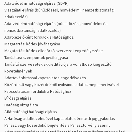
Adatvédelmi hatósági eljárás (GDPR)
Vizsgálati eljárás (bűnüldözési, honvédelmi, nemzetbiztonsági
adatkezelés)
Adatvédelmi hatósági eljárás (bűnüldözési, honvédelmi és
nemzetbiztonsági adatkezelés)
Adatkezelőként fordulok a Hatósághoz
Magatartási kódex jóváhagyása
Magatartási kódex ellenőrző szervezet engedélyezése
Tanúsítási szempontok jóváhagyása
Tanúsító szervezetek akkreditációjára vonatkozó kiegészítő
követelmények
Adattovábbítással kapcsolatos engedélyezés
Közérdekű vagy közérdekből nyilvános adatok megismerésével
kapcsolatosan fordulok a Hatósághoz
Bírósági eljárás
Hatóság vizsgálata
Átláthatósági hatósági eljárás
A Hatóság adatkezelésével kapcsolatos érintetti joggyakorlás
Panasz vagy közérdekű bejelentés a Panasztörvény szerint