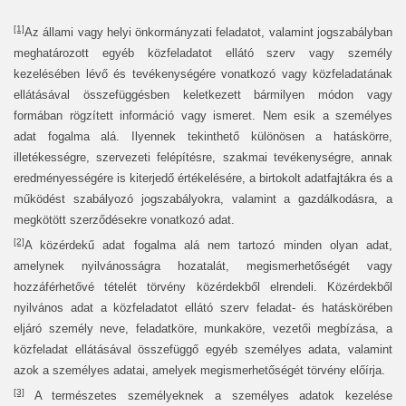
[1]
Az állami vagy helyi önkormányzati feladatot, valamint jogszabályban
meghatározott egyéb közfeladatot ellátó szerv vagy személy
kezelésében lévő és tevékenységére vonatkozó vagy közfeladatának
ellátásával összefüggésben keletkezett bármilyen módon vagy
formában rögzített információ vagy ismeret. Nem esik a személyes
adat fogalma alá. Ilyennek tekinthető különösen a hatáskörre,
illetékességre, szervezeti felépítésre, szakmai tevékenységre, annak
eredményességére is kiterjedő értékelésére, a birtokolt adatfajtákra és a
működést szabályozó jogszabályokra, valamint a gazdálkodásra, a
megkötött szerződésekre vonatkozó adat.
[2]
A közérdekű adat fogalma alá nem tartozó minden olyan adat,
amelynek nyilvánosságra hozatalát, megismerhetőségét vagy
hozzáférhetővé tételét törvény közérdekből elrendeli. Közérdekből
nyilvános adat a közfeladatot ellátó szerv feladat- és hatáskörében
eljáró személy neve, feladatköre, munkaköre, vezetői megbízása, a
közfeladat ellátásával összefüggő egyéb személyes adata, valamint
azok a személyes adatai, amelyek megismerhetőségét törvény előírja.
[3]
A természetes személyeknek a személyes adatok kezelése