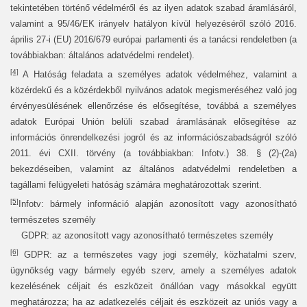
tekintetében történő védelméről és az ilyen adatok szabad áramlásáról,
valamint a 95/46/EK irányelv hatályon kívül helyezéséről szóló 2016.
április 27-i (EU) 2016/679 európai parlamenti és a tanácsi rendeletben (a
továbbiakban: általános adatvédelmi rendelet).
[4]
A Hatóság feladata a személyes adatok védelméhez, valamint a
közérdekű és a közérdekből nyilvános adatok megismeréséhez való jog
érvényesülésének ellenőrzése és elősegítése, továbbá a személyes
adatok Európai Unión belüli szabad áramlásának elősegítése az
információs önrendelkezési jogról és az információszabadságról szóló
2011. évi CXII. törvény (a továbbiakban: Infotv.) 38. § (2)-(2a)
bekezdéseiben, valamint az általános adatvédelmi rendeletben a
tagállami felügyeleti hatóság számára meghatározottak szerint.
[5]
Infotv: bármely információ alapján azonosított vagy azonosítható
természetes személy
GDPR: az azonosított vagy azonosítható természetes személy
[6]
GDPR: az a természetes vagy jogi személy, közhatalmi szerv,
ügynökség vagy bármely egyéb szerv, amely a személyes adatok
kezelésének céljait és eszközeit önállóan vagy másokkal együtt
meghatározza; ha az adatkezelés céljait és eszközeit az uniós vagy a