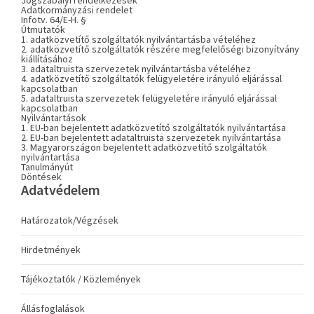
Jogszabályi rendelkezések
Adatkormányzási rendelet
Infotv. 64/E-H. §
Útmutatók
1. adatközvetítő szolgáltatók nyilvántartásba vételéhez
2. adatközvetítő szolgáltatók részére megfelelőségi bizonyítvány
kiállításához
3. adataltruista szervezetek nyilvántartásba vételéhez
4. adatközvetítő szolgáltatók felügyeletére irányuló eljárással
kapcsolatban
5. adataltruista szervezetek felügyeletére irányuló eljárással
kapcsolatban
Nyilvántartások
1. EU-ban bejelentett adatközvetítő szolgáltatók nyilvántartása
2. EU-ban bejelentett adataltruista szervezetek nyilvántartása
3. Magyarországon bejelentett adatközvetítő szolgáltatók
nyilvántartása
Tanulmányút
Döntések
Adatvédelem
Határozatok/Végzések
Hirdetmények
Tájékoztatók / Közlemények
Állásfoglalások