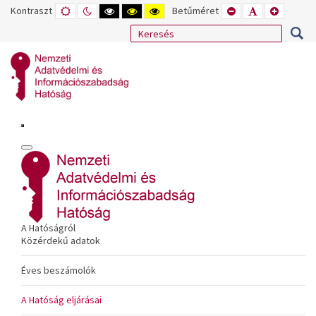
Kontraszt
ALAPÉRTELMEZETT
ÉJSZAKAI
NAGY
NAGY
NAGY
Betűméret
KISEBB
ALAPÉRTELME
NAGYOB
MÓD
MÓD
KONTRASZTÚ
KONTRASZTÚ
KONTRASZTÚ
BETŰTÍPUS
BETŰMÉRET
BETŰMÉ
FEKETE-
FEKETE
SÁRGA
BEÁLLÍTÁSA
BEÁLLÍTÁSA
BEÁLLÍT
FEHÉR
SÁRGA
FEKETE
MÓD
MÓD
MÓD
A Hatóságról
Közérdekű adatok
Éves beszámolók
A Hatóság eljárásai