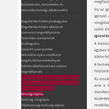
megfizet
(bűnüldözési, honvédelmi és
Ha az ig
nemzetbiztonsági adatkezelés)
Adatkezelőként fordulok a Hatósághoz
igénylő
Magatartási kódex jóváhagyása
vizsgála
Magatartási kódex ellenőrző
szóló ér
szervezet engedélyezése
igazolás
Tanúsítási szempontok
A Hatósá
jóváhagyása
Tanúsító szervezetek
ügyben k
akkreditációjára vonatkozó
kiléte f
kiegészítő követelmények
A fentie
Adattovábbítással kapcsolatos
folytatá
engedélyezés
Közérdekű vagy közérdekből nyilvános
Az orszá
adatok megismerésével kapcsolatosan
arra a 
fordulok a Hatósághoz
illetéke
Bírósági eljárás
közérdek
Hatóság vizsgálata
rendelk
Átláthatósági hatósági eljárás