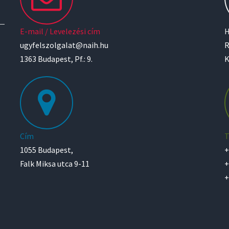
E-mail / Levelezési cím
H
ugyfelszolgalat@naih.hu
R
1363 Budapest, Pf.: 9.
K
Cím
T
1055 Budapest,
+
Falk Miksa utca 9-11
+
+