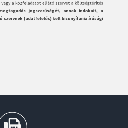
 vagy a közfeladatot ellátó szervet a költségtérítés
megtagadás jogszerűségét, annak indokait, a
szervnek (adatfelelős) kell bizonyítania.írósági