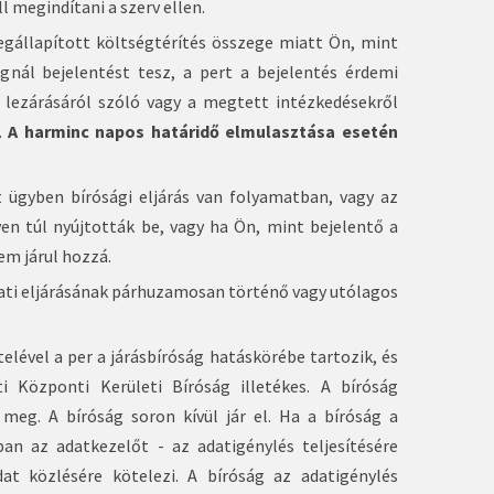
 megindítani a szerv ellen.
egállapított költségtérítés összege miatt Ön, mint
nál bejelentést tesz, a pert a bejelentés érdemi
t lezárásáról szóló vagy a megtett intézkedésekről
.
A harminc napos határidő elmulasztása esetén
t ügyben bírósági eljárás van folyamatban, vagy az
ven túl nyújtották be, vagy ha Ön, mint bejelentő a
em járul hozzá.
álati eljárásának párhuzamosan történő vagy utólagos
telével a per a járásbíróság hatáskörébe tartozik, és
i Központi Kerületi Bíróság illetékes. A bíróság
 meg. A bíróság soron kívül jár el. Ha a bíróság a
an az adatkezelőt - az adatigénylés teljesítésére
at közlésére kötelezi. A bíróság az adatigénylés