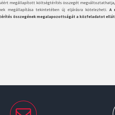
éséért megállapított költségtérítés összegét megváltoztathatja,
nek megállapítása tekintetében új eljárásra kötelezheti.
A 
térítés összegének megalapozottságát a közfeladatot ellátó 