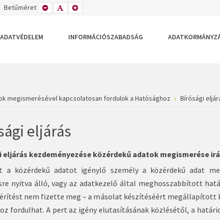
TETT
ZÉLES
Betűméret
KISEBB
ALAPÉRTELMEZETT
NAGYOBB
DEZÉS
LRENDEZÉS
BETŰTÍPUS
BETŰMÉRET
BETŰMÉRET
BEÁLLÍTÁSA
BEÁLLÍTÁSA
BEÁLLÍTÁSA
ADATVÉDELEM
INFORMÁCIÓSZABADSÁG
ADATKORMÁNYZ
ok megismerésével kapcsolatosan fordulok a Hatósághoz
Bírósági eljár
sági eljárás
i eljárás kezdeményezése közérdekű adatok megismerése irán
t a közérdekű adatot igénylő személy a közérdekű adat meg
ésre nyitva álló, vagy az adatkezelő által meghosszabbított hat
érítést nem fizette meg – a másolat készítéséért megállapított 
oz fordulhat. A pert az igény elutasításának közlésétől, a határi