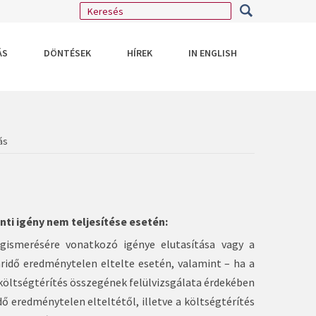
ÁS
DÖNTÉSEK
HÍREK
IN ENGLISH
ás
ti igény nem teljesítése esetén:
ismerésére vonatkozó igénye elutasítása vagy a
áridő eredménytelen eltelte esetén, valamint – ha a
költségtérítés összegének felülvizsgálata érdekében
dő eredménytelen elteltétől, illetve a költségtérítés