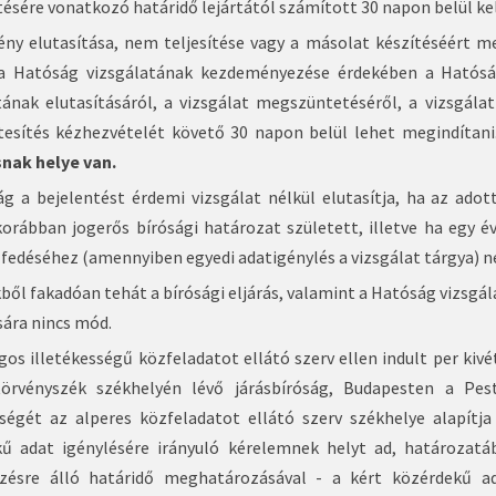
ésére vonatkozó határidő lejártától számított 30 napon belül kell
ény elutasítása, nem teljesítése vagy a másolat készítéséért m
 a Hatóság vizsgálatának kezdeményezése érdekében a Hatóság
tának elutasításáról, a vizsgálat megszüntetéséről, a vizsgála
tesítés kézhezvételét követő 30 napon belül lehet megindítani
nak helye van.
g a bejelentést érdemi vizsgálat nélkül elutasítja, ha az adot
orábban jogerős bírósági határozat született, illetve ha egy é
elfedéséhez (amennyiben egyedi adatigénylés a vizsgálat tárgya) n
kből fakadóan tehát a bírósági eljárás, valamint a Hatóság vizsg
sára nincs mód.
gos illetékességű közfeladatot ellátó szerv ellen indult per kivé
törvényszék székhelyén lévő járásbíróság, Budapesten a Pest
sségét az alperes közfeladatot ellátó szerv székhelye alapítja
ű adat igénylésére irányuló kérelemnek helyt ad, határozatáb
ezésre álló határidő meghatározásával - a kért közérdekű ad