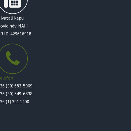
ivatali kapu
övid név: NAIH
R ID: 429616918
elefon
36 (30) 683-5969
36 (30) 549-6838
36 (1) 391 1400