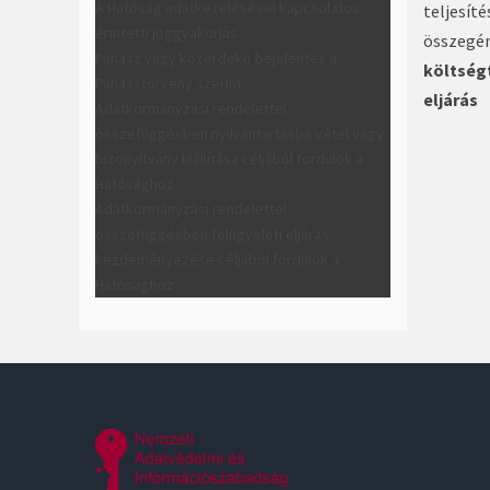
A Hatóság adatkezelésével kapcsolatos
teljesít
érintetti joggyakorlás
összegé
Panasz vagy közérdekű bejelentés a
költség
Panasztörvény szerint
eljárás
Adatkormányzási rendelettel
összefüggésben nyilvántartásba vétel vagy
bizonyítvány kiállítása céljából fordulok a
Hatósághoz
Adatkormányzási rendelettel
összefüggésben felügyeleti eljárás
kezdeményezése céljából fordulok a
Hatósághoz