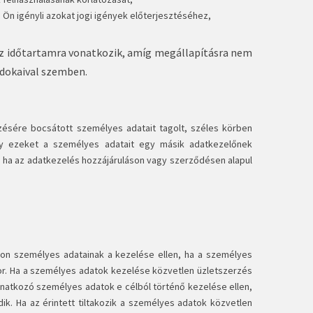
Ön igényli azokat jogi igények előterjesztéséhez,
 az időtartamra vonatkozik, amíg megállapításra nem
ndokaival szemben.
zésére bocsátott személyes adatait tagolt, széles körben
gy ezeket a személyes adatait egy másik adatkezelőnek
a, ha az adatkezelés hozzájáruláson vagy szerződésen alapul
zzon személyes adatainak a kezelése ellen, ha a személyes
sor. Ha a személyes adatok kezelése közvetlen üzletszerzés
vonatkozó személyes adatok e célból történő kezelése ellen,
ik. Ha az érintett tiltakozik a személyes adatok közvetlen