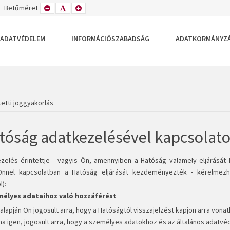
TETT
ZÉLES
Betűméret
KISEBB
ALAPÉRTELMEZETT
NAGYOBB
DEZÉS
LRENDEZÉS
BETŰTÍPUS
BETŰMÉRET
BETŰMÉRET
BEÁLLÍTÁSA
BEÁLLÍTÁSA
BEÁLLÍTÁSA
ADATVÉDELEM
INFORMÁCIÓSZABADSÁG
ADATKORMÁNYZ
etti joggyakorlás
tóság adatkezelésével kapcsolatos
zelés érintettje - vagyis Ön, amennyiben a Hatóság valamely eljárásá
Önnel kapcsolatban a Hatóság eljárását kezdeményezték - kérelmezhe
):
mélyes adataihoz való hozzáférést
 alapján Ön jogosult arra, hogy a Hatóságtól visszajelzést kapjon arra vo
ha igen, jogosult arra, hogy a személyes adatokhoz és az általános adatvé