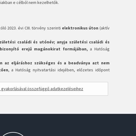
iakban e célból nem kezelhetők.
óló 2023. évi CIII. törvény szerinti
elektronikus úton
(aktív
ületési családi és utónév; anyja születési családi és
es bizonyító erejű magánokirat formájában,
a Hatóság
n az eljáráshoz szükséges és a beadványa azt nem
tően
, a Hatóság nyitvatartási idejében, előzetes időpont
k gyakorlásával összefüggő adatkezeléseihez