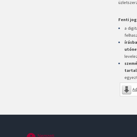
üzletszer
Fenti jog
a digit
felhasz
írásb
utóne
levelez
szemé
tarta
egyezt
Ad