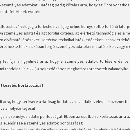
 személyes adatokat, Hatóság pedig köteles arra, hogy az Önre vonatkozó
zott feltételek esetén.
dtetéshez” való jog a törléshez való jog online környezetbe történő kiterje
Ön személyes adatát és azt törölni köteles, az elérhető technológia és a
n elvárható lépéseket - ideértve technikai intézkedéseket - annak érdek
érelmezte tőlük a szóban forgó személyes adatokra mutató linkek vagy e
 felhívja a figyelmét arra, hogy a személyes adatok törlésére és „el
mi rendelet 17. cikk (3) bekezdésében meghatározott esetek valamelyike f
atkezelés korlátozását
lt arra, hogy kérésére a Hatóság korlátozza az adatkezelést – közismertebb
 valamelyike teljesül:
atja a személyes adatai pontosságát. Ebben az esetben a korlátozás arra a
g ellenőrizze a személyes adatok pontosságát;
tkezelés jogellenes, és Ön ellenzi az adatok törlését, és ehelyett kéri azo