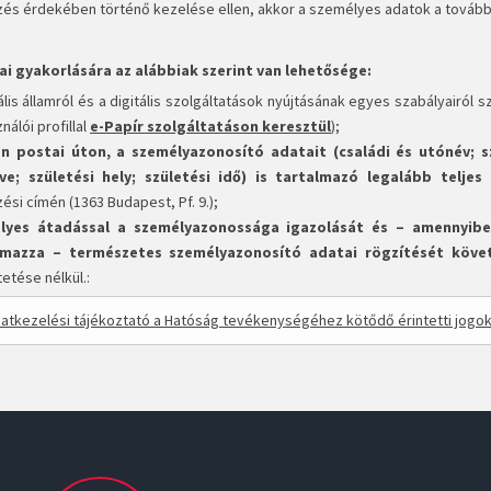
zés érdekében történő kezelése ellen, akkor a személyes adatok a tovább
ai gyakorlására az alábbiak szerint van lehetősége:
ális államról és a digitális szolgáltatások nyújtásának egyes szabályairól sz
nálói profillal
e-Papír szolgáltatáson keresztül
);
an postai úton, a személyazonosító adatait (családi és utónév; sz
ve; születési hely; születési idő) is tartalmazó legalább telj
ési címén (1363 Budapest, Pf. 9.);
lyes átadással a személyazonossága igazolását és – amennyibe
lmazza – természetes személyazonosító adatai rögzítését köve
etése nélkül.:
atkezelési tájékoztató a Hatóság tevékenységéhez kötődő érintetti jogo