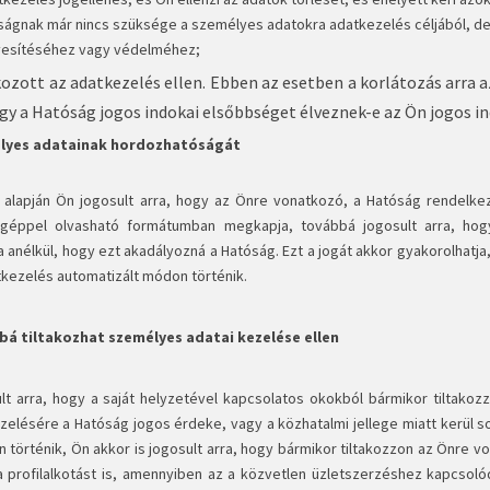
ságnak már nincs szüksége a személyes adatokra adatkezelés céljából, de 
esítéséhez vagy védelméhez;
kozott az adatkezelés ellen. Ebben az esetben a korlátozás arra
ogy a Hatóság jogos indokai elsőbbséget élveznek-e az Ön jogos i
lyes adatainak hordozhatóságát
 alapján Ön jogosult arra, hogy az Önre vonatkozó, a Hatóság rendelke
, géppel olvasható formátumban megkapja, továbbá jogosult arra, ho
a anélkül, hogy ezt akadályozná a Hatóság. Ezt a jogát akkor gyakorolhatj
tkezelés automatizált módon történik.
bá tiltakozhat személyes adatai kezelése ellen
lt arra, hogy a saját helyzetével kapcsolatos okokból bármikor tiltako
zelésére a Hatóság jogos érdeke, vagy a közhatalmi jellege miatt kerül 
 történik, Ön akkor is jogosult arra, hogy bármikor tiltakozzon az Önre 
a profilalkotást is, amennyiben az a közvetlen üzletszerzéshez kapcsolód