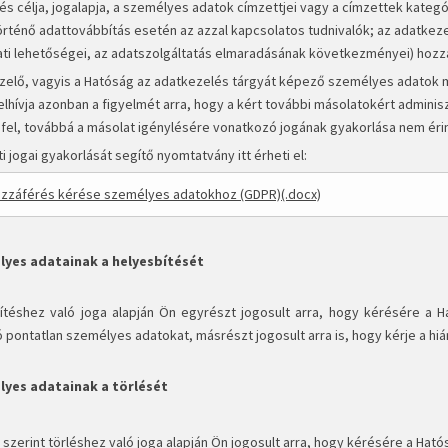
és célja, jogalapja, a személyes adatok címzettjei vagy a címzettek kate
örténő adattovábbítás esetén az azzal kapcsolatos tudnivalók; az adatkezel
ati lehetőségei, az adatszolgáltatás elmaradásának következményei) hozz
zelő, vagyis a Hatóság az adatkezelés tárgyát képező személyes adatok m
lhívja azonban a figyelmét arra, hogy a kért további másolatokért adminis
 fel, továbbá a másolat igénylésére vonatkozó jogának gyakorlása nem éri
ti jogai gyakorlását segítő nyomtatvány itt érheti el:
zzáférés kérése személyes adatokhoz (GDPR)(.docx)
lyes adatainak a helyesbítését
ítéshez való joga alapján Ön egyrészt jogosult arra, hogy kérésére a 
 pontatlan személyes adatokat, másrészt jogosult arra is, hogy kérje a h
lyes adatainak a törlését
szerint törléshez való joga alapján Ön jogosult arra, hogy kérésére a Ható