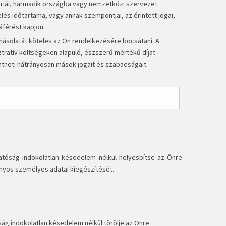
góriái, harmadik országba vagy nemzetközi szervezet
és időtartama, vagy annak szempontjai, az érintett jogai,
áférést kapjon.
ásolatát köteles az Ön rendelkezésére bocsátani. A
ztratív költségeken alapuló, észszerű mértékű díjat
ntheti hátrányosan mások jogait és szabadságait.
Hatóság indokolatlan késedelem nélkül helyesbítse az Önre
iányos személyes adatai kiegészítését.
ság indokolatlan késedelem nélkül törölje az Önre