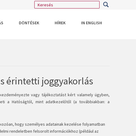
ÁS
DÖNTÉSEK
HÍREK
IN ENGLISH
 érintetti joggyakorlás
t kezdeményezte vagy tájékoztatást kért valamely ügyben,
ti a Hatóságtól, mint adatkezelőtől (a továbbiakban: a
natkozóan, hogy személyes adatainak kezelése folyamatban
delmi rendeletben felsorolt információkhoz (például az