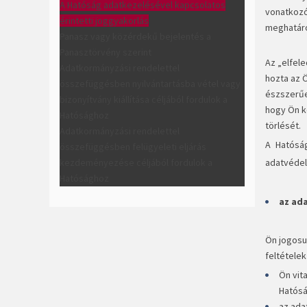
A Hatóság adatkezelésével kapcsolatos
vonatkozó
érintetti joggyakorlás
meghatáro
Panasz vagy közérdekű bejelentés a
Panasztörvény szerint
Az „elfele
Adatkormányzási rendelettel
hozta az 
összefüggésben nyilvántartásba vétel vagy
észszerűe
bizonyítvány kiállítása céljából fordulok a
hogy Ön k
Hatósághoz
törlését.
Adatkormányzási rendelettel
A Hatóság
összefüggésben felügyeleti eljárás
kezdeményezése céljából fordulok a
adatvédel
Hatósághoz
az ad
Ön jogosu
feltételek
Ön vit
Hatósá
az ada