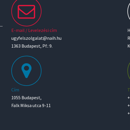
E-mail / Levelezési cím
H
ugyfelszolgalat@naih.hu
R
1363 Budapest, Pf.: 9.
K
Cím
T
1055 Budapest,
+
Falk Miksa utca 9-11
+
+