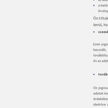
a Ható
érvény
Ön tilta
kerül, h
szemé
Ezen joga
használt
továbbíts
és az ada
továb
Ön jogosu
adatok ke
érdekében
ideértve 