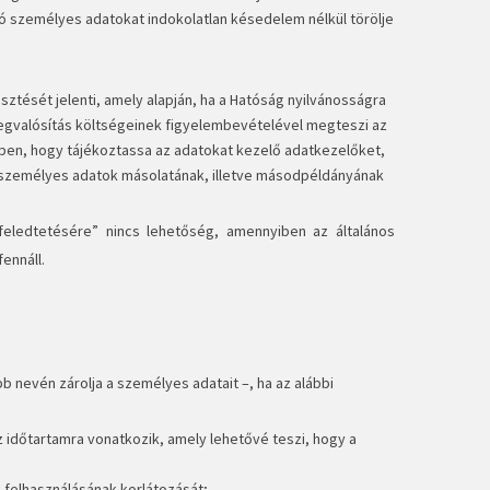
 személyes adatokat indokolatlan késedelem nélkül törölje
sztését jelenti, amely alapján, ha a Hatóság nyilvánosságra
 megvalósítás költségeinek figyelembevételével megteszi az
ében, hogy tájékoztassa az adatokat kezelő adatkezelőket,
 személyes adatok másolatának, illetve másodpéldányának
feledtetésére” nincs lehetőség, amennyiben az általános
ennáll.
 nevén zárolja a személyes adatait –, ha az alábbi
z időtartamra vonatkozik, amely lehetővé teszi, hogy a
k felhasználásának korlátozását;