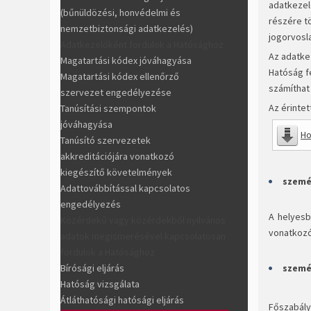
adatkezel
(bűnüldözési, honvédelmi és
részére t
nemzetbiztonsági adatkezelés)
jogorvosl
Adatkezelőként fordulok a Hatósághoz
Az adatke
Magatartási kódex jóváhagyása
Hatóság fe
Magatartási kódex ellenőrző
számíthat
szervezet engedélyezése
Az érintet
Tanúsítási szempontok
jóváhagyása
Ho
Tanúsító szervezetek
akkreditációjára vonatkozó
kiegészítő követelmények
szemé
Adattovábbítással kapcsolatos
engedélyezés
A helyesb
Közérdekű vagy közérdekből nyilvános
vonatkozó
adatok megismerésével kapcsolatosan
fordulok a Hatósághoz
Bírósági eljárás
szemé
Hatóság vizsgálata
Átláthatósági hatósági eljárás
Főszabály 