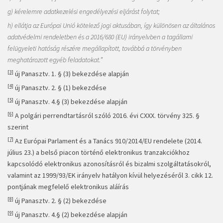
g) kérelemre adatkezelési engedélyezési eljárást folytat;
h) ellátja az Európai Unió kötelező jogi aktusában, így különösen az általános
adatvédelmi rendeletben és a 2016/680 (EU) irányelvben a tagállami
felügyeleti hatóság részére megállapított, továbbá a törvényben
meghatározott egyéb feladatokat.”
[3]
új Panasztv. 1. § (3) bekezdése alapján
[4]
új Panasztv. 2. § (1) bekezdése
[5]
új Panasztv. 4.§ (3) bekezdése alapján
[6]
A polgári perrendtartásról szóló 2016. évi CXXX. törvény 325. §
szerint
[7]
Az Európai Parlament és a Tanács 910/2014/EU rendelete (2014.
július 23.) a belső piacon történő elektronikus tranzakciókhoz
kapcsolódó elektronikus azonosításról és bizalmi szolgáltatásokról,
valamint az 1999/93/EK irányelv hatályon kívül helyezéséről 3. cikk 12.
pontjának megfelelő elektronikus aláírás
[8]
új Panasztv. 2. § (2) bekezdése
[9]
új Panasztv. 4.§ (2) bekezdése alapján