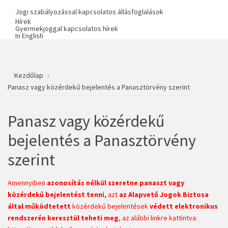
Jogi szabályozással kapcsolatos állásfoglalások
Hírek
Gyermekjoggal kapcsolatos hírek
In English
Kezdőlap
Panasz vagy közérdekű bejelentés a Panasztörvény szerint
Panasz vagy közérdekű
bejelentés a Panasztörvény
szerint
Amennyiben
azonosítás nélkül szeretne panaszt vagy
közérdekű bejelentést tenni,
azt
az Alapvető Jogok Biztosa
által működtetett
közérdekű bejelentések
védett elektronikus
rendszerén keresztül teheti meg
, az alábbi linkre kattintva: