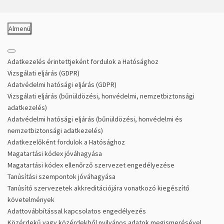
Almenü
Adatkezelés érintettjeként fordulok a Hatósághoz
Vizsgálati eljárás (GDPR)
Adatvédelmi hatósági eljárás (GDPR)
Vizsgálati eljárás (bűnüldözési, honvédelmi, nemzetbiztonsági
adatkezelés)
Adatvédelmi hatósági eljárás (bűnüldözési, honvédelmi és
nemzetbiztonsági adatkezelés)
Adatkezelőként fordulok a Hatósághoz
Magatartási kódex jóváhagyása
Magatartási kódex ellenőrző szervezet engedélyezése
Tanúsítási szempontok jóváhagyása
Tanúsító szervezetek akkreditációjára vonatkozó kiegészítő
követelmények
Adattovábbítással kapcsolatos engedélyezés
Közérdekű vagy közérdekből nyilvános adatok megismerésével