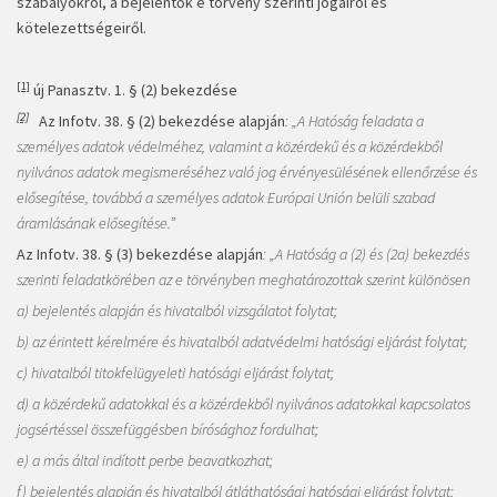
szabályokról, a bejelentők e törvény szerinti jogairól és
kötelezettségeiről.
[1]
új Panasztv. 1. § (2) bekezdése
[2]
Az Infotv. 38. § (2) bekezdése alapján
: „A Hatóság feladata a
személyes adatok védelméhez, valamint a közérdekű és a közérdekből
nyilvános adatok megismeréséhez való jog érvényesülésének ellenőrzése és
elősegítése, továbbá a személyes adatok Európai Unión belüli szabad
áramlásának elősegítése.”
Az Infotv. 38. § (3) bekezdése alapján
: „A Hatóság a (2) és (2a) bekezdés
szerinti feladatkörében az e törvényben meghatározottak szerint különösen
a) bejelentés alapján és hivatalból vizsgálatot folytat;
b) az érintett kérelmére és hivatalból adatvédelmi hatósági eljárást folytat;
c) hivatalból titokfelügyeleti hatósági eljárást folytat;
d) a közérdekű adatokkal és a közérdekből nyilvános adatokkal kapcsolatos
jogsértéssel összefüggésben bírósághoz fordulhat;
e) a más által indított perbe beavatkozhat;
f) bejelentés alapján és hivatalból átláthatósági hatósági eljárást folytat;