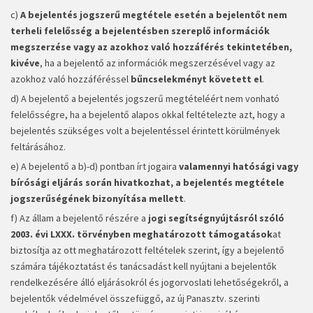
c)
A bejelentés jogszerű megtétele esetén a bejelentőt nem
terheli felelősség a bejelentésben szereplő információk
megszerzése vagy az azokhoz való hozzáférés tekintetében,
kivéve
, ha a bejelentő az információk megszerzésével vagy az
azokhoz való hozzáféréssel
bűncselekményt követett el
.
d) A bejelentő a bejelentés jogszerű megtételéért nem vonható
felelősségre, ha a bejelentő alapos okkal feltételezte azt, hogy a
bejelentés szükséges volt a bejelentéssel érintett körülmények
feltárásához.
e) A bejelentő a b)-d) pontban írt jogaira
valamennyi hatósági vagy
bírósági eljárás során hivatkozhat, a bejelentés megtétele
jogszerűségének bizonyítása mellett
.
f) Az állam a bejelentő részére a
jogi segítségnyújtásról szóló
2003. évi LXXX. törvényben meghatározott támogatások
at
biztosítja az ott meghatározott feltételek szerint, így a bejelentő
számára tájékoztatást és tanácsadást kell nyújtani a bejelentők
rendelkezésére álló eljárásokról és jogorvoslati lehetőségekről, a
bejelentők védelmével összefüggő, az új Panasztv. szerinti