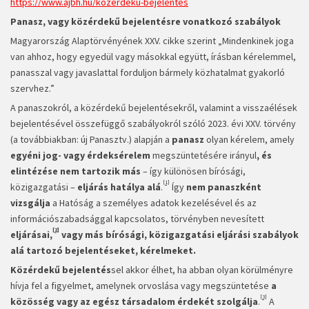
https://www.ajbh.hu/kozerdeku-bejelentes
Panasz, vagy közérdekű bejelentésre vonatkozó szabályok
Magyarország Alaptörvényének XXV. cikke szerint „Mindenkinek joga
van ahhoz, hogy egyedül vagy másokkal együtt, írásban kérelemmel,
panasszal vagy javaslattal forduljon bármely közhatalmat gyakorló
szervhez.”
A panaszokról, a közérdekű bejelentésekről, valamint a visszaélések
bejelentésével összefüggő szabályokról szóló 2023. évi XXV. törvény
(a továbbiakban: új Panasztv.) alapján a
panasz
olyan kérelem, amely
egyéni jog- vagy érdeksérelem
megszüntetésére irányul
, és
elintézése nem tartozik más
– így különösen bírósági,
[1]
közigazgatási –
eljárás hatálya alá
.
Így
nem panaszként
vizsgálja
a Hatóság a személyes adatok kezelésével és az
információszabadsággal kapcsolatos, törvényben nevesített
[2]
eljárásai,
vagy más bírósági, közigazgatási eljárási szabályok
alá tartozó bejelentéseket, kérelmeket.
Közérdekű bejelentés
sel akkor élhet, ha abban olyan körülményre
hívja fel a figyelmet, amelynek orvoslása vagy megszüntetése
a
[3]
közösség vagy az egész társadalom érdekét szolgálja
.
A