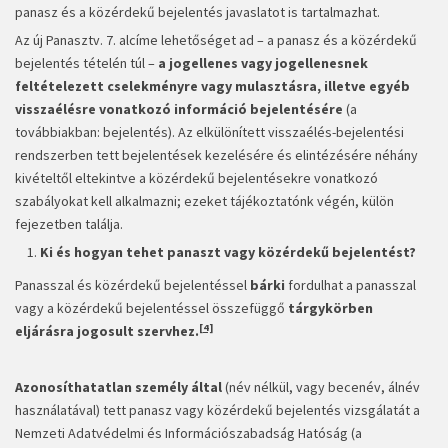
panasz és a közérdekű bejelentés javaslatot is tartalmazhat.
Az új Panasztv. 7. alcíme lehetőséget ad – a panasz és a közérdekű
bejelentés tételén túl –
a jogellenes vagy jogellenesnek
feltételezett cselekményre vagy mulasztásra, illetve egyéb
visszaélésre vonatkozó információ
bejelentésére
(a
továbbiakban: bejelentés). Az elkülönített visszaélés-bejelentési
rendszerben tett bejelentések kezelésére és elintézésére néhány
kivételtől eltekintve a közérdekű bejelentésekre vonatkozó
szabályokat kell alkalmazni; ezeket tájékoztatónk végén, külön
fejezetben találja.
Ki és hogyan tehet panaszt vagy közérdekű bejelentést?
Panasszal és közérdekű bejelentéssel
bárki
fordulhat a panasszal
vagy a közérdekű bejelentéssel összefüggő
tárgykörben
[4]
eljárásra jogosult szervhez.
Azonosíthatatlan személy által
(név nélkül, vagy becenév, álnév
használatával) tett panasz vagy közérdekű bejelentés vizsgálatát a
Nemzeti Adatvédelmi és Információszabadság Hatóság (a