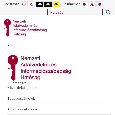
Kontraszt
ALAPÉRTELMEZETT
ÉJSZAKAI
NAGY
NAGY
NAGY
Betűméret
KISEBB
ALAPÉRTELME
NAGYOB
MÓD
MÓD
KONTRASZTÚ
KONTRASZTÚ
KONTRASZTÚ
BETŰTÍPUS
BETŰMÉRET
BETŰMÉ
FEKETE-
FEKETE
SÁRGA
BEÁLLÍTÁSA
BEÁLLÍTÁSA
BEÁLLÍT
FEHÉR
SÁRGA
FEKETE
MÓD
MÓD
MÓD
A Hatóságról
Közérdekű adatok
Éves beszámolók
A Hatóság eljárásai