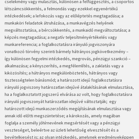
cselekmény vagy mulasztás, különösen a felfüggesztés, a csoportos
létszámcsökkentés, a felmondás vagy ezekkel egyenértékű
intézkedések; a lefokozás vagy az előléptetés megtagadása; a
munkaköri feladatok átruházása, a munkavégzés helyének
megváltoztatása, a bércsökkentés, a munkaidő megváltoztatása; a
képzés megtagadása; a negatív teljesítményértékelés vagy
munkareferencia; a foglalkoztatásra irányuló jogviszonyára
vonatkozó törvény szerinti bármely hátrányos jogkövetkezmény –
így különösen fegyelmi intézkedés, megrovás, pénzügyi szankció –
alkalmazása; a kényszerítés, a megfélemlítés, a zaklatás vagy a
kiközösítés; a hátrányos megkülönböztetés, hátrányos vagy
tisztességtelen bánásmód; a határozott idejű foglalkoztatásra
irányuló jogviszony határozatlan idejűvé átalakításának elmulasztása,
ha a foglalkoztatott jogszerű elvárása az volt, hogy foglalkoztatásra
irányuló jogviszonyát határozatlan idejűvé változtatják; egy
határozott idejű munkaszerződés megújításának elmulasztása vagy
annak idő előtti megszüntetése; a károkozás, amely magában
foglalja a személy jóhírnevének megsértését vagy a pénzügyi
veszteséget, beleértve az üzleti lehetőség elvesztését és a
bevételkiesést is; az olyan intézkedés, amelynek eredményeképpen