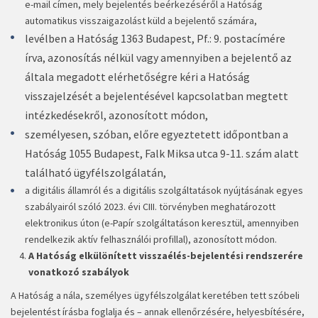
e-mail címen, mely bejelentés beérkezéséről a Hatóság
automatikus visszaigazolást küld a bejelentő számára,
levélben a Hatóság 1363 Budapest, Pf.: 9. postacímére
írva, azonosítás nélkül vagy amennyiben a bejelentő az
általa megadott elérhetőségre kéri a Hatóság
visszajelzését a bejelentésével kapcsolatban megtett
intézkedésekről, azonosított módon,
személyesen, szóban, előre egyeztetett időpontban a
Hatóság 1055 Budapest, Falk Miksa utca 9-11. szám alatt
található ügyfélszolgálatán,
a digitális államról és a digitális szolgáltatások nyújtásának egyes
szabályairól szóló 2023. évi CIII. törvényben meghatározott
elektronikus úton (e-Papír szolgáltatáson keresztül, amennyiben
rendelkezik aktív felhasználói profillal), azonosított módon.
A Hatóság elkülönített visszaélés-bejelentési rendszerére
vonatkozó szabályok
A Hatóság a nála, személyes ügyfélszolgálat keretében tett szóbeli
bejelentést írásba foglalja és – annak ellenőrzésére, helyesbítésére,