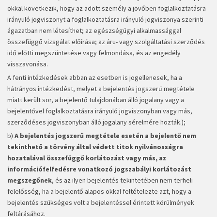
okkal következik, hogy az adott személy a jövőben foglalkoztatásra
irányuló jogviszonyt a foglalkoztatásra irányuló jogviszonya szerinti
ágazatban nem létesíthet; az egészségügyi alkalmassággal
összefüggő vizsgálat előírása; az áru- vagy szolgáltatási szerződés
idő előtti megszüntetése vagy felmondása, és az engedély
visszavonása.
A fenti intézkedések abban az esetben is jogellenesek, ha a
hátrányos intézkedést, melyet a bejelentés jogszerű megtétele
miatt került sor, a bejelentő tulajdonában álló jogalany vagy a
bejelentővel foglalkoztatásra irányuló jogviszonyban vagy más,
szerződéses jogviszonyban álló jogalany sérelmére hozták.);
b)
A bejelentés jogszerű megtétele esetén a bejelentő nem
tekinthető a törvény által védett titok nyilvánosságra
hozatalával összefüggő korlátozást vagy más, az
információfelfedésre vonatkozó jogszabályi korlátozást
megszegőnek
, és az ilyen bejelentés tekintetében nem terheli
felelősség, ha a bejelentő alapos okkal feltételezte azt, hogy a
bejelentés szükséges volt a bejelentéssel érintett körülmények
feltárásához.