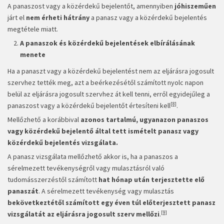
A panaszost vagy a közérdekű bejelentőt, amennyiben
jóhiszeműen
járt el
nem érheti hátrány
a panasz vagy a közérdekű bejelentés
megtétele miatt.
A panaszok és közérdekű bejelentések elbírálásának
menete
Ha a panaszt vagy a közérdekű bejelentést nem az eljárásra jogosult
szervhez tették meg, azt a beérkezésétől számított nyolc napon
belül az eljárásra jogosult szervhez át kell tenni, erről egyidejűleg a
[8]
panaszost vagy a közérdekű bejelentőt értesíteni kell
.
Mellőzhető a korábbival
azonos tartalmú, ugyanazon panaszos
vagy közérdekű bejelentő által tett ismételt panasz vagy
közérdekű bejelentés vizsgálata.
A panasz vizsgálata mellőzhető akkor is, ha a panaszos a
sérelmezett tevékenységről vagy mulasztásról való
tudomásszerzéstől számított
hat hónap után terjesztette elő
panaszát
. A sérelmezett tevékenység vagy mulasztás
bekövetkeztétől számított egy éven túl előterjesztett panasz
[9]
vizsgálatát az eljárásra jogosult szerv mellőzi
.