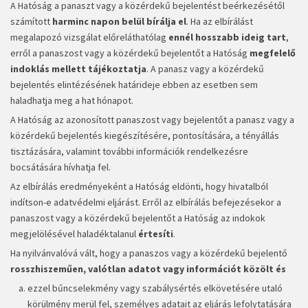
A Hatóság a panaszt vagy a közérdekű bejelentést beérkezésétől
számított
harminc napon belül bírálja el
. Ha az elbírálást
megalapozó vizsgálat előreláthatólag
ennél hosszabb ideig tart
,
erről a panaszost vagy a közérdekű bejelentőt a Hatóság
megfelelő
indoklás mellett tájékoztatja
. A panasz vagy a közérdekű
bejelentés elintézésének határideje ebben az esetben sem
haladhatja meg a hat hónapot.
A Hatóság az azonosított panaszost vagy bejelentőt a panasz vagy a
közérdekű bejelentés kiegészítésére, pontosítására, a tényállás
tisztázására, valamint további információk rendelkezésre
bocsátására hívhatja fel.
Az elbírálás eredményeként a Hatóság eldönti, hogy hivatalból
indítson-e adatvédelmi eljárást. Erről az elbírálás befejezésekor a
panaszost vagy a közérdekű bejelentőt a Hatóság az indokok
megjelölésével haladéktalanul
értesíti
.
Ha nyilvánvalóvá vált, hogy a panaszos vagy a közérdekű bejelentő
rosszhiszeműen, valótlan adatot vagy információt közölt és
ezzel bűncselekmény vagy szabálysértés elkövetésére utaló
körülmény merül fel, személyes adatait az eljárás lefolytatására