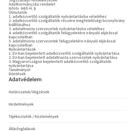
Jogszabályi rendelkezések
Adatkormányzási rendelet
Infotv. 64/E-H. §
Útmutatók
1. adatközvetítő szolgáltatók nyilvántartásba vételéhez
2. adatközvetítő szolgáltatók részére megfelelőségi bizonyítvány
kiállításához
3. adataltruista szervezetek nyilvántartásba vételéhez
4. adatközvetítő szolgáltatók felügyeletére irányuló eljárással
kapcsolatban
5. adataltruista szervezetek felügyeletére irányuló eljárással
kapcsolatban
Nyilvántartások
1. EU-ban bejelentett adatközvetítő szolgáltatók nyilvántartása
2. EU-ban bejelentett adataltruista szervezetek nyilvántartása
3. Magyarországon bejelentett adatközvetítő szolgáltatók
nyilvántartása
Tanulmányút
Döntések
Adatvédelem
Határozatok/Végzések
Hirdetmények
Tájékoztatók / Közlemények
Állásfoglalások