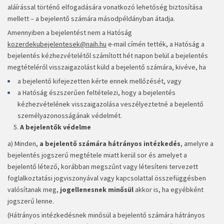
aláírással történő elfogadására vonatkozó lehetőség biztosítása
mellett – a bejelentő számára másodpéldányban átadja.
Amennyiben a bejelentést nem a Hatóság
kozerdekubejelentesek@naih.hu
e-mail címén tették, a Hatóság a
bejelentés kézhezvételétől számított hét napon belül a bejelentés
megtételéről visszaigazolást küld a bejelentő számára, kivéve, ha
a bejelentő kifejezetten kérte ennek mellőzését, vagy
a Hatóság észszerűen feltételezi, hogy a bejelentés
kézhezvételének visszaigazolása veszélyeztetné a bejelentő
személyazonosságának védelmét.
A bejelentők védelme
a) Minden,
a bejelentő számára hátrányos intézkedés
, amelyre a
bejelentés jogszerű megtétele miatt kerül sor és amelyet a
bejelentő létező, korábban megszűnt vagy létesíteni tervezett
foglalkoztatási jogviszonyával vagy kapcsolattal összefüggésben
valósítanak meg,
jogellenesnek minősül
akkor is, ha egyébként
jogszerű lenne.
(Hátrányos intézkedésnek minősül a bejelentő számára hátrányos