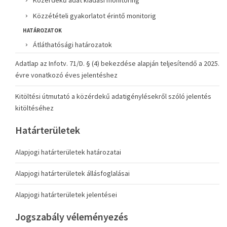
Közérdekű adat kiadási monitoring
Közzétételi gyakorlatot érintő monitorig
HATÁROZATOK
Átláthatósági határozatok
Adatlap az Infotv. 71/D. § (4) bekezdése alapján teljesítendő a 2025.
évre vonatkozó éves jelentéshez
Kitöltési útmutató a közérdekű adatigénylésekről szóló jelentés
kitöltéséhez
Határterületek
Alapjogi határterületek határozatai
Alapjogi határterületek állásfoglalásai
Alapjogi határterületek jelentései
Jogszabály véleményezés