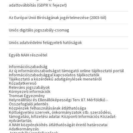
adattovábbítás (GDPR V. fejezet)
Az Európai Unió Bíróságának jogértelmezése (2003-tól)
Uniós digitális jogszabály-csomag
Uniós adatvédelmi felügyeleti hatóságok
Egyéb NAIH részvétel
Információszabadság
Az új információszabadságot támogató online tájékoztató portál
Információszabadsággal kapcsolatos tájékoztatók
Tájékoztató a közérdekű adatigénylések menetéről
Közadatkereső
Releváns jogszabályok
Környezeti információk
Tromsøi Egyezmény
Helyreállítási és Ellenállóképességi Terv 87. Mérföldkő -
Összefoglaló jelentés
Közpénzek felhasználásának átláthatósága
Költségvetési szervek, önkormányzatok stb. szerződési,
támogatási, kifizetési adatai: Központi Információs Közadat-
nyilvántartás
A NAIH közpénzköltés átláthatóságát érintő határozatai
Adatkormányzás