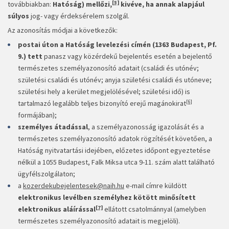
[5]
továbbiakban:
Hatóság) mellőzi,
kivéve, ha annak alapjául
súlyos
jog- vagy érdeksérelem szolgál.
Az azonosítás módjai a következők:
postai úton a Hatóság levelezési címén (1363 Budapest, Pf.
9.) tett
panasz vagy közérdekű bejelentés esetén a bejelentő
természetes személyazonosító adatait (családi és utónév;
születési családi és utónév; anyja születési családi és utóneve;
születési hely a kerület megjelölésével; születési idő) is
[6]
tartalmazó legalább teljes bizonyító erejű magánokirat
formájában);
személyes átadással
, a személyazonosság igazolását és a
természetes személyazonosító adatok rögzítését követően, a
Hatóság nyitvatartási idejében, előzetes időpont egyeztetése
nélkül a 1055 Budapest, Falk Miksa utca 9-11. szám alatt található
ügyfélszolgálaton;
a
kozerdekubejelentesek@naih.hu
e-mail címre küldött
elektronikus levélben személyhez kötött minősített
[7]
elektronikus
aláírással
ellátott csatolmánnyal (amelyben
természetes személyazonosító adatait is megjelöli).