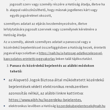
jogosult szerv vagy személy részére a Hatóság átadja, illetve ha
alappal valószínűsíthető, hogy másnak jogellenes kárt vagy
egyéb jogsérelmet okozott,
személyes adatait az eljárás kezdeményezésére, illetve
lefolytatására jogosult szervnek vagy személynek kérelmére a
Hatóság átadja.
Az a személy, akinek személyes adatait a panasszal vagy a
közérdekű bejelentéssel összefüggésben a Hatóság kezeli, érintetti
jogaival kapcsolatban a
https://naih.hu/a-hatosag-adatkezelesevel-
kapcsolatos-erintetti-joggyakorlas
linken talál tájékoztatást.
Panasz és közérdekű bejelentés az alábbi módokon
tehető:
az Alapvető Jogok Biztosa által működtetett közérdekű
bejelentések védett elektronikus rendszerében
azonosítás nélkül, az alábbi linkre kattintva:
https://www.ajbh.hu/kozerdeku-bejelentes
,
elektronikus levélben a Hatóság
kozerdekubejelentesek@naih.hu