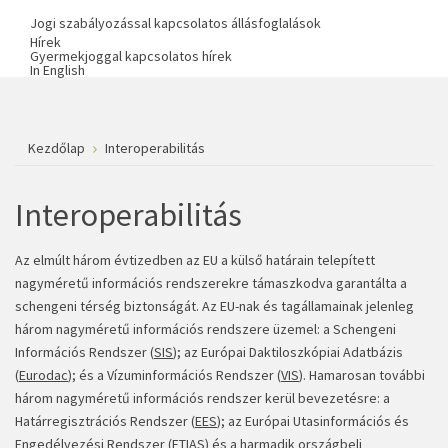
Jogi szabályozással kapcsolatos állásfoglalások
Hírek
Gyermekjoggal kapcsolatos hírek
In English
Kezdőlap
Interoperabilitás
Interoperabilitás
Az elmúlt három évtizedben az EU a külső határain telepített
nagyméretű információs rendszerekre támaszkodva garantálta a
schengeni térség biztonságát. Az EU-nak és tagállamainak jelenleg
három nagyméretű információs rendszere üzemel: a Schengeni
Információs Rendszer (
SIS
); az Európai Daktiloszkópiai Adatbázis
(
Eurodac
); és a Vízuminformációs Rendszer (
VIS
). Hamarosan további
három nagyméretű információs rendszer kerül bevezetésre: a
Határregisztrációs Rendszer (
EES
); az Európai Utasinformációs és
Engedélyezési Rendszer (
ETIAS
) és a harmadik országbeli