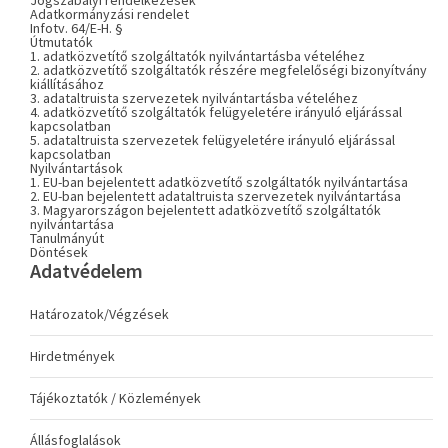
Jogszabályi rendelkezések
Adatkormányzási rendelet
Infotv. 64/E-H. §
Útmutatók
1. adatközvetítő szolgáltatók nyilvántartásba vételéhez
2. adatközvetítő szolgáltatók részére megfelelőségi bizonyítvány
kiállításához
3. adataltruista szervezetek nyilvántartásba vételéhez
4. adatközvetítő szolgáltatók felügyeletére irányuló eljárással
kapcsolatban
5. adataltruista szervezetek felügyeletére irányuló eljárással
kapcsolatban
Nyilvántartások
1. EU-ban bejelentett adatközvetítő szolgáltatók nyilvántartása
2. EU-ban bejelentett adataltruista szervezetek nyilvántartása
3. Magyarországon bejelentett adatközvetítő szolgáltatók
nyilvántartása
Tanulmányút
Döntések
Adatvédelem
Határozatok/Végzések
Hirdetmények
Tájékoztatók / Közlemények
Állásfoglalások