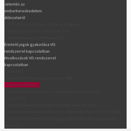
Jelentés az
emberkereskedelem
áldozatairól
TFTP (Terrorist Finance Tracking Program)
Vámügyi Információs Rendszer (CIS)
Vízuminformációs Rendszer (VIS)
Érintetti jogok gyakorlása VIS
rendszerrel kapcsolatban
Hivatkozások VIS rendszerrel
kapcsolatban
EURODAC
Belső Piaci Információs rendszer (IMI)
Interoperabilitás
Európai Utasinformációs és Engedélyezési Rendszer
ECRIS-TCN
Az európai uniós határregisztrációs rendszer (EES)
Utasnyilvántartási adatállomány – Passenger Name Record (PNR)
Európai Unió Büntető Igazságügyi Együttműködés Ügynöksége
(Eurojust)