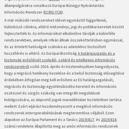
állampolgárokra vonatkozó Európai Bűnügyi Nyilvántartási
Információs Rendszer (
ECRIS-TCN
).
A már működő rendszereket idővel egymástól függetlenül,
különböző célokra, eltérő intézményi, jogi és politikai keretek között
fejlesztették ki. Az információkat elkülönítve tárolják a különféle
rendszerekben, amelyek ritkán állnak összeköttetésben egymással,
és az érintett hatóságok számára az adatokhoz biztosított
hozzáférés is eltérő. Az Európai Bizottság
A határigazgatás és a
biztonság erősítését szolgáló, szilárd és intelligens információs
rendszerekről
szóló 2016. április 6-i közleményében hangsúlyozta,
hogy a migráció hatékony kezelése és a belső biztonság elősegítése
érdekében átfogóan meg kell erősíteni az EU határigazgatását,
migrációs és biztonsági együttműködési kereteit és információs
eszközeit és sürgős szükség van integrált megoldások
kidolgozására, az alapvető jogok maradéktalan tiszteletben tartása
mellett. Ezért eljárást kezdeményezett a meglévő információs
rendszerek interoperabilitásának megteremtése céljából. Ezen
alapokon az Európai Parlament és a Tanács
2019/817
. és
2019/818
.
számú rendelete állapította meg az uniós információs rendszerek