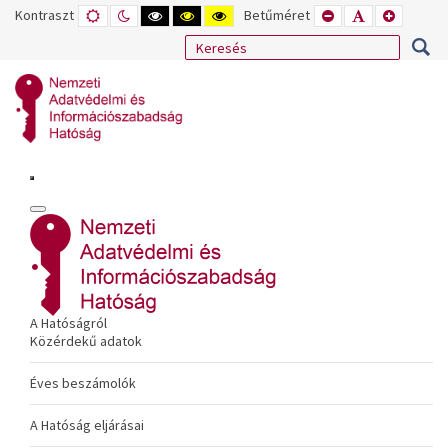
Kontraszt
ALAPÉRTELMEZETT
ÉJSZAKAI
NAGY
NAGY
NAGY
Betűméret
KISEBB
ALAPÉRTELME
NAGYOB
MÓD
MÓD
KONTRASZTÚ
KONTRASZTÚ
KONTRASZTÚ
BETŰTÍPUS
BETŰMÉRET
BETŰMÉ
FEKETE-
FEKETE
SÁRGA
BEÁLLÍTÁSA
BEÁLLÍTÁSA
BEÁLLÍT
FEHÉR
SÁRGA
FEKETE
MÓD
MÓD
MÓD
A Hatóságról
Közérdekű adatok
Éves beszámolók
A Hatóság eljárásai