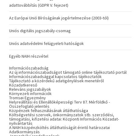
adattovábbítás (GDPR V. fejezet)
Az Európai Unió Bíróságának jogértelmezése (2003-tól)
Uniós digitális jogszabály-csomag
Uniós adatvédelmi felügyeleti hatóságok
Egyéb NAIH részvétel
Információszabadság
Az új információszabadságot támogató online tájékoztató portál
Információszabadsággal kapcsolatos tájékoztatók
Tájékoztató a közérdekű adatigénylések menetéről
Közadatkereső
Releváns jogszabályok
Környezeti információk
Tromsøi Egyezmény
Helyreállítási és Ellenállóképességi Terv 87. Mérföldkő -
Összefoglaló jelentés
Közpénzek felhasználásának átláthatósága
Költségvetési szervek, önkormányzatok stb. szerződési,
támogatási, kifizetési adatai: Központi Információs Közadat-
nyilvántartás
A NAIH közpénzköltés átláthatóságát érintő határozatai
Adatkormányzás