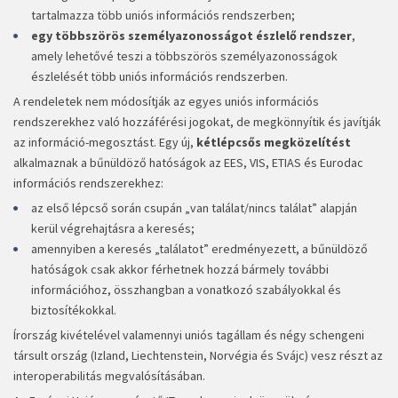
tartalmazza több uniós információs rendszerben;
egy többszörös személyazonosságot észlelő rendszer
,
amely lehetővé teszi a többszörös személyazonosságok
észlelését több uniós információs rendszerben.
A rendeletek nem módosítják az egyes uniós információs
rendszerekhez való hozzáférési jogokat, de megkönnyítik és javítják
az információ-megosztást. Egy új,
kétlépcsős megközelítést
alkalmaznak a bűnüldöző hatóságok az EES, VIS, ETIAS és Eurodac
információs rendszerekhez:
az első lépcső során csupán „van találat/nincs találat” alapján
kerül végrehajtásra a keresés;
amennyiben a keresés „találatot” eredményezett, a bűnüldöző
hatóságok csak akkor férhetnek hozzá bármely további
információhoz, összhangban a vonatkozó szabályokkal és
biztosítékokkal.
Írország kivételével valamennyi uniós tagállam és négy schengeni
társult ország (Izland, Liechtenstein, Norvégia és Svájc) vesz részt az
interoperabilitás megvalósításában.