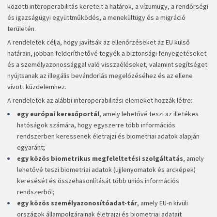
közötti interoperabilitás kereteit a határok, a vízumügy, a rendőrségi
és igazságügyi együttműködés, a menekültügy és a migráció
területén.
A rendeletek célja, hogy javítsák az ellenőrzéseket az EU külső
határain, jobban felderíthetővé tegyék a biztonsági fenyegetéseket
és a személyazonossággal való visszaéléseket, valamint segítséget
nyújtsanak az illegális bevándorlás megelőzéséhez és az ellene
vívott küzdelemhez.
A rendeletek az alábbi interoperabilitási elemeket hozzák létre:
egy európai keresőportál
, amely lehetővé teszi az illetékes
hatóságok számára, hogy egyszerre több információs
rendszerben keressenek életrajzi és biometriai adatok alapján
egyaránt;
egy közös biometrikus megfeleltetési szolgáltatás
, amely
lehetővé teszi biometriai adatok (ujjlenyomatok és arcképek)
keresését és összehasonlítását több uniós információs
rendszerből;
egy közös személyazonosítóadat-tár
, amely EU-n kívüli
országok állampolgárainak életrajzi és biometriai adatait