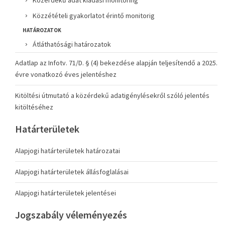
Közérdekű adat kiadási monitoring
Közzétételi gyakorlatot érintő monitorig
HATÁROZATOK
Átláthatósági határozatok
Adatlap az Infotv. 71/D. § (4) bekezdése alapján teljesítendő a 2025.
évre vonatkozó éves jelentéshez
Kitöltési útmutató a közérdekű adatigénylésekről szóló jelentés
kitöltéséhez
Határterületek
Alapjogi határterületek határozatai
Alapjogi határterületek állásfoglalásai
Alapjogi határterületek jelentései
Jogszabály véleményezés