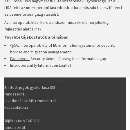
Az Európai Unió nagyméretű IT-rendszereinek ügynöksége, az eu-
LISA felel az interoperabilitási infrastruktúra műszaki fejlesztéséért
és üzemeltetési igazgatásáért.
Az interoperabilitási keretrendszer műszaki elemei jelenleg
fejlesztés alatt állnak.
További tájékoztatók a témában:
Q&A::
Interoperability of EU information systems for security,
border and migration management
Factsheet :
Security Union - Closing the information gap
Interoperability Information Leaflet
Schengeni Információs Rendszer
Érintetti jogok gyakorlása SIS
rendszernél
Hivatkozások SIS rendszerrel
kapcsolatban
EUROPOL
Tájékoztató EUROPOL
rendszerről