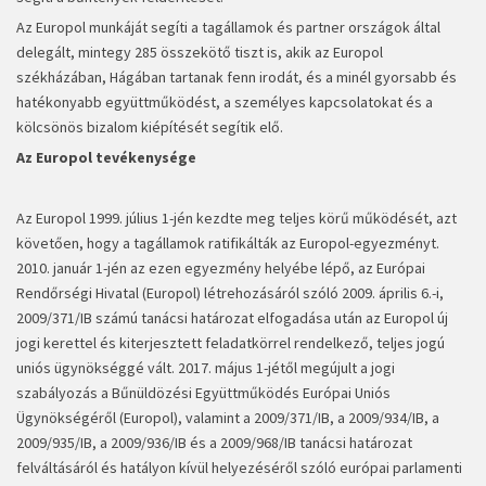
Az Europol munkáját segíti a tagállamok és partner országok által
delegált, mintegy 285 összekötő tiszt is, akik az Europol
székházában, Hágában tartanak fenn irodát, és a minél gyorsabb és
hatékonyabb együttműködést, a személyes kapcsolatokat és a
kölcsönös bizalom kiépítését segítik elő.
Az Europol tevékenysége
Az Europol 1999. július 1-jén kezdte meg teljes körű működését, azt
követően, hogy a tagállamok ratifikálták az Europol-egyezményt.
2010. január 1-jén az ezen egyezmény helyébe lépő, az Európai
Rendőrségi Hivatal (Europol) létrehozásáról szóló 2009. április 6.-i,
2009/371/IB számú tanácsi határozat elfogadása után az Europol új
jogi kerettel és kiterjesztett feladatkörrel rendelkező, teljes jogú
uniós ügynökséggé vált. 2017. május 1-jétől megújult a jogi
szabályozás a Bűnüldözési Együttműködés Európai Uniós
Ügynökségéről (Europol), valamint a 2009/371/IB, a 2009/934/IB, a
2009/935/IB, a 2009/936/IB és a 2009/968/IB tanácsi határozat
felváltásáról és hatályon kívül helyezéséről szóló európai parlamenti