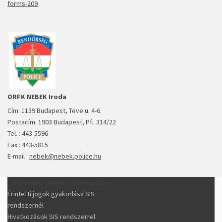
forms-209
ORFK NEBEK Iroda
Cím: 1139 Budapest, Teve u. 4-6.
Postacím: 1903 Budapest, Pf.: 314/22
Tel. : 443-5596
Fax : 443-5815
E-mail :
nebek@nebek.police.hu
Schengeni Információs Rendszer
Érintetti jogok gyakorlása SIS
rendszernél
Hivatkozások SIS rendszerrel