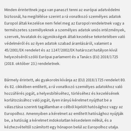
Minden érintettnek joga van panaszt tenni az európai adatvédelmi
biztosnál, ha megítélése szerint a rá vonatkozó személyes adatok
Europol általi kezelése nem felel meg az Europol rendeletnek vagy a
természetes személyeknek a személyes adatok uniós intézmények,
szervek, hivatalok és ügynökségek általi kezelése tekintetében való
védelméről és az ilyen adatok szabad áramlásáról, valamint a
45/2001/EK rendelet és az 1247/2002/EK határozat hatályon kívül
helyezéséről szóló Európai parlament és a Tanács (EU) 2018/1725
(2018. október 23.) rendeletnek.
Bármely érintett, aki gyakorolni kívánja az (EU) 2018/1725 rendelet 80.
és 82. cikkében említett, a rá vonatkozó személyes adatokhoz való
hozzáférés jogát, a helyesbítéséhez, törléséhez és kezelésének
korlátozásához való jogát, ilyen irányú kérelmet nyújthat be a
választása szerinti tagállamban e célból kijelölt hatósághoz vagy az
Europolhoz. Amennyiben a kérelmet az említett hatósághoz nyújtják
be, a hatóság a kérelmet indokolatlan késedelem nélkül, és a
kézhezvételtől számított egy hónapon belül az Europolhoz utalja.