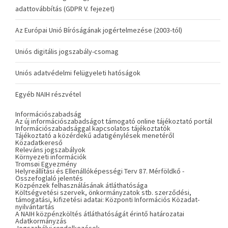
adattovábbítás (GDPR V. fejezet)
Az Európai Unió Bíróságának jogértelmezése (2003-tól)
Uniós digitális jogszabály-csomag
Uniós adatvédelmi felügyeleti hatóságok
Egyéb NAIH részvétel
Információszabadság
Az új információszabadságot támogató online tájékoztató portál
Információszabadsággal kapcsolatos tájékoztatók
Tájékoztató a közérdekű adatigénylések menetéről
Közadatkereső
Releváns jogszabályok
Környezeti információk
Tromsøi Egyezmény
Helyreállítási és Ellenállóképességi Terv 87. Mérföldkő -
Összefoglaló jelentés
Közpénzek felhasználásának átláthatósága
Költségvetési szervek, önkormányzatok stb. szerződési,
támogatási, kifizetési adatai: Központi Információs Közadat-
nyilvántartás
A NAIH közpénzköltés átláthatóságát érintő határozatai
Adatkormányzás