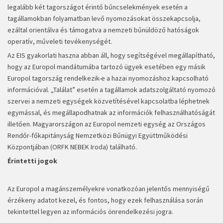
legalább két tagországot érintő bűncselekmények esetén a
tagállamokban folyamatban levő nyomozásokat összekapcsolja,
ezáltal orientálva és támogatva a nemzeti bűnüldöző hatóságok
operatív, műveleti tevékenységét.
Az EIS gyakorlati haszna abban áll, hogy segítségével megállapítható,
hogy az Europol mandátumába tartozó ügyek esetében egy másik
Europol tagország rendelkezik-e a hazai nyomozáshoz kapcsolható
információval. „Találat” esetén a tagállamok adatszolgáltató nyomozó
szervei a nemzeti egységek közvetítésével kapcsolatba léphetnek
egymással, és megállapodhatnak az információk felhasználhatóságát
illetően. Magyarországon az Europol nemzeti egység az Országos
Rendőr-főkapitányság Nemzetközi Bűnügyi Együttműködési
Központjában (ORFK NEBEK Iroda) található.
Érintetti jogok
Az Europol a magánszemélyekre vonatkozóan jelentős mennyiségű
érzékeny adatot kezel, és fontos, hogy ezek felhasználása során
tekintettel legyen az információs önrendelkezési jogra.