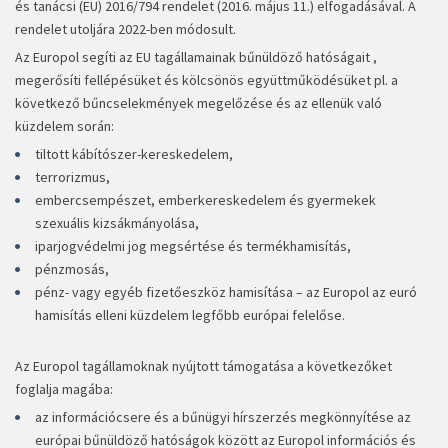
és tanácsi (EU) 2016/794 rendelet (2016. május 11.) elfogadásával. A
rendelet utoljára 2022-ben módosult.
Az Europol segíti az EU tagállamainak bűnüldöző hatóságait ,
megerősíti fellépésüket és kölcsönös együttműködésüket pl. a
következő bűncselekmények megelőzése és az ellenük való
küzdelem során:
tiltott kábítószer-kereskedelem,
terrorizmus,
embercsempészet, emberkereskedelem és gyermekek
szexuális kizsákmányolása,
iparjogvédelmi jog megsértése és termékhamisítás,
pénzmosás,
pénz- vagy egyéb fizetőeszköz hamisítása – az Europol az euró
hamisítás elleni küzdelem legfőbb európai felelőse.
Az Europol tagállamoknak nyújtott támogatása a következőket
foglalja magába:
az információcsere és a bűnügyi hírszerzés megkönnyítése az
európai bűnüldöző hatóságok között az Europol információs és