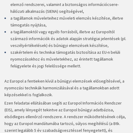
elemző rendszerei, valamint a biztonságos információcsere-
hálózati alkalmazás (SIENA) segítségével,
a tagállamok műveleteihez műveleti elemzés készítése, illetve
támogatás nyújtása,
a tagállamoktól vagy egyéb forrásból, illetve az Europoltól
származó információk és adatok alapján stratégiai jelentések (pl.
veszélyértékelések) és bűnügyi elemzések készítése,
szakértelem és technikai támogatás biztosítása az EU-n belüli
nyomozásokhoz és műveletekhez, az érintett tagállamok
felügyelete és jogi felelőssége mellett.
Az Europol a fentieken kívül a bűnügyi elemzések elősegítésével, a
nyomozási technikák harmonizálásával és a tagállamokban adott
képzésekkel is foglalkozik.
Ezen feladatai ellátásában segíti az Europol Információs Rendszer
(EIS), amely lényegét tekintve az Europol bűnügyi adatbázisa,
elsődleges ellenőrző rendszere. A rendszer működtetésének célja,
hogy az Europol mandátumába tartozó, súlyos megítélésű (a Btk.
szerint legalább 5 év szabadságvesztéssel fenyegetett), és