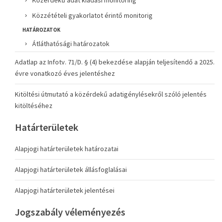
Közérdekű adat kiadási monitoring
Közzétételi gyakorlatot érintő monitorig
HATÁROZATOK
Átláthatósági határozatok
Adatlap az Infotv. 71/D. § (4) bekezdése alapján teljesítendő a 2025.
évre vonatkozó éves jelentéshez
Kitöltési útmutató a közérdekű adatigénylésekről szóló jelentés
kitöltéséhez
Határterületek
Alapjogi határterületek határozatai
Alapjogi határterületek állásfoglalásai
Alapjogi határterületek jelentései
Jogszabály véleményezés