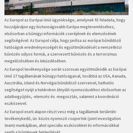
Az Europol az Európai Unió ügynöksége, amelynek fő feladata, hogy
hozzájáruljon egy biztonságosabb Európa megteremtéséhez,
elsősorban a bűnügyi információk cseréjének és elemzésének
segítségével. Az Europol célja, hogy javítsa az európai bűnüldöző
hatóságok eredményességét és együttműködését a nemzetközi
bűnözés súlyos formái, a szervezett bűnözés és a terrorizmus
megelőzésében és leküzdésében.
Az Europol tevékenysége során szorosan együttműködik az Európai
Unió 27 tagállamának bűnügyi hatóságaival, továbbá az USA, Kanada,
Ausztrália, Izland és Norvégia bűnüldöző szerveivel, hathatós
segítséget nyújt a határokon átnyúló nyomozásokhoz elsősorban az
adatbegyűjtés, -elemzés és -megosztás, valamint a koordináció
eszközeivel.
Az Europol eseti alapon részt vesz még a tagállamok területén
tevékenykedő, ún. közös nyomozó csoportok (joint investigation
team) munkájában, ahol speciális eszközökkel és információkkal
segíti a bűntények felderítését.