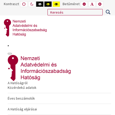
Kontraszt
ALAPÉRTELMEZETT
ÉJSZAKAI
NAGY
NAGY
NAGY
Betűméret
KISEBB
ALAPÉRTELME
NAGYOB
MÓD
MÓD
KONTRASZTÚ
KONTRASZTÚ
KONTRASZTÚ
BETŰTÍPUS
BETŰMÉRET
BETŰMÉ
FEKETE-
FEKETE
SÁRGA
BEÁLLÍTÁSA
BEÁLLÍTÁSA
BEÁLLÍT
FEHÉR
SÁRGA
FEKETE
MÓD
MÓD
MÓD
A Hatóságról
Közérdekű adatok
Éves beszámolók
A Hatóság eljárásai