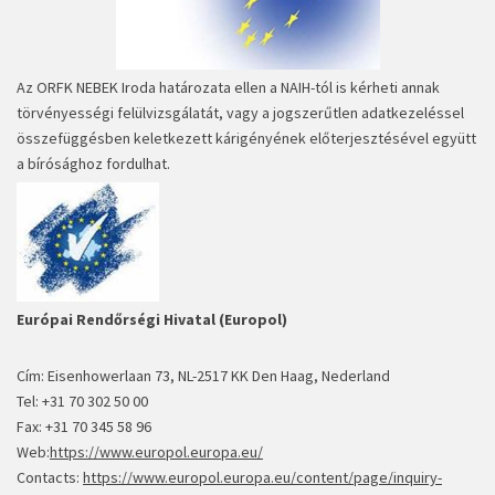
Az ORFK NEBEK Iroda határozata ellen a NAIH-tól is kérheti annak
törvényességi felülvizsgálatát, vagy a jogszerűtlen adatkezeléssel
összefüggésben keletkezett kárigényének előterjesztésével együtt
a bírósághoz fordulhat.
Európai Rendőrségi Hivatal (Europol)
Cím: Eisenhowerlaan 73, NL-2517 KK Den Haag, Nederland
Tel: +31 70 302 50 00
Fax: +31 70 345 58 96
Web:
https://www.europol.europa.eu/
Contacts:
https://www.europol.europa.eu/content/page/inquiry-