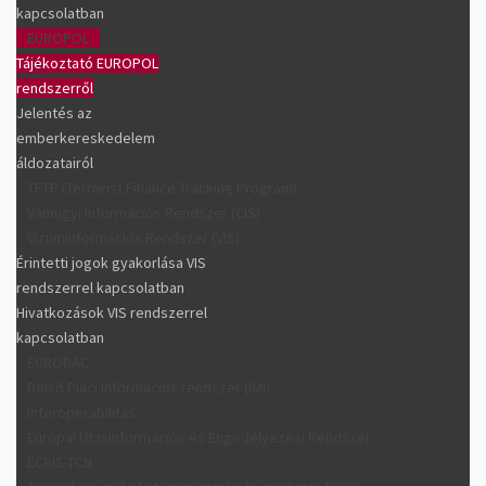
kapcsolatban
EUROPOL
Tájékoztató EUROPOL
rendszerről
Jelentés az
emberkereskedelem
áldozatairól
TFTP (Terrorist Finance Tracking Program)
Vámügyi Információs Rendszer (CIS)
Vízuminformációs Rendszer (VIS)
Érintetti jogok gyakorlása VIS
rendszerrel kapcsolatban
Hivatkozások VIS rendszerrel
kapcsolatban
EURODAC
Belső Piaci Információs rendszer (IMI)
Interoperabilitás
Európai Utasinformációs és Engedélyezési Rendszer
ECRIS-TCN