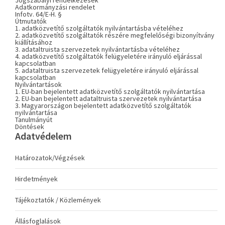
Jogszabályi rendelkezések
Adatkormányzási rendelet
Infotv. 64/E-H. §
Útmutatók
1. adatközvetítő szolgáltatók nyilvántartásba vételéhez
2. adatközvetítő szolgáltatók részére megfelelőségi bizonyítvány
kiállításához
3. adataltruista szervezetek nyilvántartásba vételéhez
4. adatközvetítő szolgáltatók felügyeletére irányuló eljárással
kapcsolatban
5. adataltruista szervezetek felügyeletére irányuló eljárással
kapcsolatban
Nyilvántartások
1. EU-ban bejelentett adatközvetítő szolgáltatók nyilvántartása
2. EU-ban bejelentett adataltruista szervezetek nyilvántartása
3. Magyarországon bejelentett adatközvetítő szolgáltatók
nyilvántartása
Tanulmányút
Döntések
Adatvédelem
Határozatok/Végzések
Hirdetmények
Tájékoztatók / Közlemények
Állásfoglalások