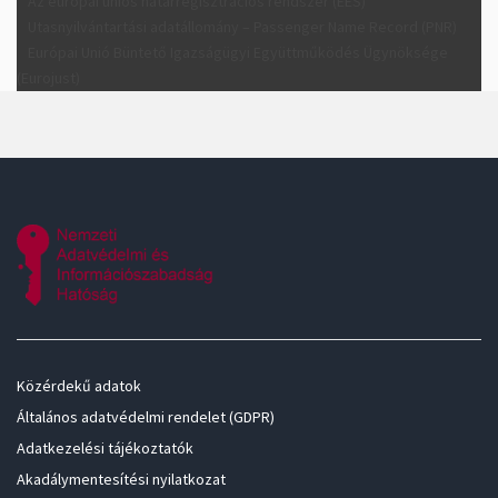
Az európai uniós határregisztrációs rendszer (EES)
Utasnyilvántartási adatállomány – Passenger Name Record (PNR)
Európai Unió Büntető Igazságügyi Együttműködés Ügynöksége
(Eurojust)
Közérdekű adatok
Általános adatvédelmi rendelet (GDPR)
Adatkezelési tájékoztatók
Akadálymentesítési nyilatkozat