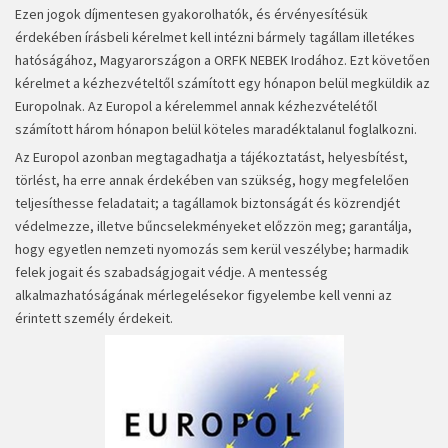
Ezen jogok díjmentesen gyakorolhatók, és érvényesítésük
érdekében írásbeli kérelmet kell intézni bármely tagállam illetékes
hatóságához, Magyarországon a ORFK NEBEK Irodához. Ezt követően
kérelmet a kézhezvételtől számított egy hónapon belül megküldik az
Europolnak. Az Europol a kérelemmel annak kézhezvételétől
számított három hónapon belül köteles maradéktalanul foglalkozni.
Az Europol azonban megtagadhatja a tájékoztatást, helyesbítést,
törlést, ha erre annak érdekében van szükség, hogy megfelelően
teljesíthesse feladatait; a tagállamok biztonságát és közrendjét
védelmezze, illetve bűncselekményeket előzzön meg; garantálja,
hogy egyetlen nemzeti nyomozás sem kerül veszélybe; harmadik
felek jogait és szabadságjogait védje. A mentesség
alkalmazhatóságának mérlegelésekor figyelembe kell venni az
érintett személy érdekeit.