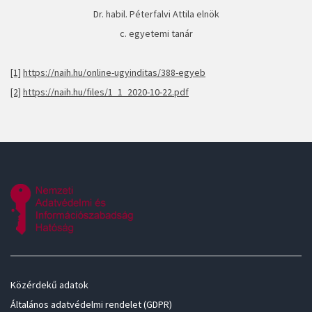
Dr. habil. Péterfalvi Attila elnök
c. egyetemi tanár
[1]
https://naih.hu/online-ugyinditas/388-egyeb
[2]
https://naih.hu/files/1_1_2020-10-22.pdf
Közérdekű adatok
Általános adatvédelmi rendelet (GDPR)