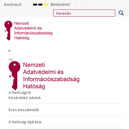
Kontraszt
Betűméret
ALAPÉRTELMEZETT
ÉJSZAKAI
NAGY
NAGY
NAGY
KISEBB
ALAPÉRTELMEZETT
NAGYOBB
MÓD
MÓD
KONTRASZTÚ
KONTRASZTÚ
KONTRASZTÚ
BETŰTÍPUS
BETŰMÉRET
BETŰMÉRET
FEKETE-
FEKETE
SÁRGA
BEÁLLÍTÁSA
BEÁLLÍTÁSA
BEÁLLÍTÁSA
FEHÉR
SÁRGA
FEKETE
MÓD
MÓD
MÓD
A Hatóságról
Közérdekű adatok
Éves beszámolók
A Hatóság eljárásai