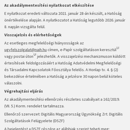
Az akadálymentesítési nyilatkozat elkészítése
E nyilatkozat eredeti változata 2021. január 28-án készült, a Hatóság
önértékelése alapján. A nyilatkozatot a Hatóság legutóbb 2026. január
8. napján vizsgálta felül.
Visszajelzés és elérhetőségek
Az esetleges megfelelőségi hiányosságok az
[1]
ugyfelszolgalat@naih.hu
címen, e-Papír szolgáltatáson keresztül
[2]
vagy postai úton
jelezhetők. A visszajelzési mechanizmuson küldött
értesítések feldolgozásáért a Hatóság Adatvédelmi Megfelelőségi
és Társadalmi Kapcsolatok Főosztálya felelős. A Honlap tv. 4. § (2)
bekezdése értelmében a Hatóság a jelzésre 30 napon belül köteles
válaszolni.
Végrehajtási eljárás
Az akadálymentesítési ellenőrzés részletes szabályait a 162/2019.
(VII. 5.) Korm. rendelet tartalmazza.
Ellenőrző szervezet: Digitális Magyarország Ügynökség Zrt. Digitális
Szolgáltatások Felügyelete (DSZF)
A bejelentést a DSZF részére az alábbiak szerint teheti meg: