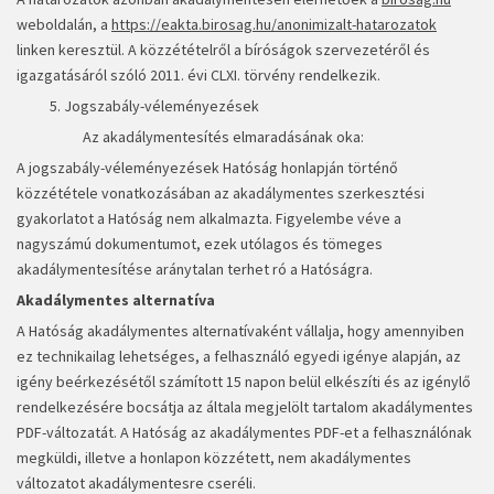
weboldalán, a
https://eakta.birosag.hu/anonimizalt-hatarozatok
linken keresztül. A közzétételről a bíróságok szervezetéről és
igazgatásáról szóló 2011. évi CLXI. törvény rendelkezik.
5. Jogszabály-véleményezések
Az akadálymentesítés elmaradásának oka:
A jogszabály-véleményezések Hatóság honlapján történő
közzététele vonatkozásában az akadálymentes szerkesztési
gyakorlatot a Hatóság nem alkalmazta. Figyelembe véve a
nagyszámú dokumentumot, ezek utólagos és tömeges
akadálymentesítése aránytalan terhet ró a Hatóságra.
Akadálymentes alternatíva
A Hatóság akadálymentes alternatívaként vállalja, hogy amennyiben
ez technikailag lehetséges, a felhasználó egyedi igénye alapján, az
igény beérkezésétől számított 15 napon belül elkészíti és az igénylő
rendelkezésére bocsátja az általa megjelölt tartalom akadálymentes
PDF-változatát. A Hatóság az akadálymentes PDF-et a felhasználónak
megküldi, illetve a honlapon közzétett, nem akadálymentes
változatot akadálymentesre cseréli.