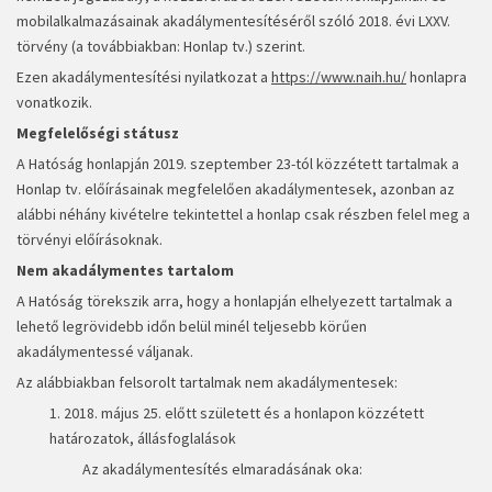
mobilalkalmazásainak akadálymentesítéséről szóló 2018. évi LXXV.
törvény (a továbbiakban: Honlap tv.) szerint.
Ezen akadálymentesítési nyilatkozat a
https://www.naih.hu/
honlapra
vonatkozik.
Megfelelőségi státusz
A Hatóság honlapján 2019. szeptember 23-tól közzétett tartalmak a
Honlap tv. előírásainak megfelelően akadálymentesek, azonban az
alábbi néhány kivételre tekintettel a honlap csak részben felel meg a
törvényi előírásoknak.
Nem akadálymentes tartalom
A Hatóság törekszik arra, hogy a honlapján elhelyezett tartalmak a
lehető legrövidebb időn belül minél teljesebb körűen
akadálymentessé váljanak.
Az alábbiakban felsorolt tartalmak nem akadálymentesek:
1. 2018. május 25. előtt született és a honlapon közzétett
határozatok, állásfoglalások
Az akadálymentesítés elmaradásának oka: