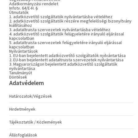
Adatkormányzási rendelet
Infotv. 64/E-H. §
Útmutatók
1. adatközvetítő szolgáltatók nyilvántartásba vételéhez
2. adatközvetítő szolgáltatók részére megfelelőségi bizonyítvány
kiállításához
3. adataltruista szervezetek nyilvántartásba vételéhez
4. adatközvetítő szolgáltatók felügyeletére irányuló eljárással
kapcsolatban
5. adataltruista szervezetek felügyeletére irányuló eljárással
kapcsolatban
Nyilvántartások
1. EU-ban bejelentett adatközvetítő szolgáltatók nyilvántartása
2. EU-ban bejelentett adataltruista szervezetek nyilvántartása
3. Magyarországon bejelentett adatközvetítő szolgáltatók
nyilvántartása
Tanulmányút
Döntések
Adatvédelem
Határozatok/Végzések
Hirdetmények
Tájékoztatók / Közlemények
Állásfoglalások