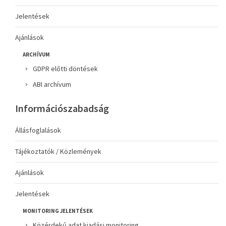
Jelentések
Ajánlások
ARCHÍVUM
GDPR előtti döntések
ABI archívum
Információszabadság
Állásfoglalások
Tájékoztatók / Közlemények
Ajánlások
Jelentések
MONITORING JELENTÉSEK
Közérdekű adat kiadási monitoring