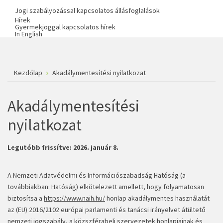
Jogi szabályozással kapcsolatos állásfoglalások
Hírek
Gyermekjoggal kapcsolatos hírek
In English
Kezdőlap
Akadálymentesítési nyilatkozat
Akadálymentesítési
nyilatkozat
Legutóbb frissítve:
2026. január 8.
A Nemzeti Adatvédelmi és Információszabadság Hatóság (a
továbbiakban: Hatóság) elkötelezett amellett, hogy folyamatosan
biztosítsa a
https://www.naih.hu/
honlap akadálymentes használatát
az (EU) 2016/2102 európai parlamenti és tanácsi irányelvet átültető
nemzeti jogszabály, a közszférabeli szervezetek honlapjainak és