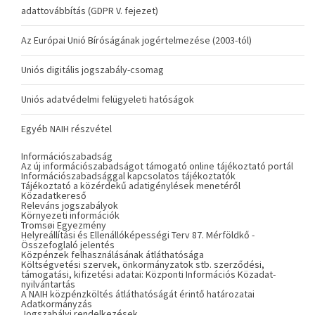
adattovábbítás (GDPR V. fejezet)
Az Európai Unió Bíróságának jogértelmezése (2003-tól)
Uniós digitális jogszabály-csomag
Uniós adatvédelmi felügyeleti hatóságok
Egyéb NAIH részvétel
Információszabadság
Az új információszabadságot támogató online tájékoztató portál
Információszabadsággal kapcsolatos tájékoztatók
Tájékoztató a közérdekű adatigénylések menetéről
Közadatkereső
Releváns jogszabályok
Környezeti információk
Tromsøi Egyezmény
Helyreállítási és Ellenállóképességi Terv 87. Mérföldkő -
Összefoglaló jelentés
Közpénzek felhasználásának átláthatósága
Költségvetési szervek, önkormányzatok stb. szerződési,
támogatási, kifizetési adatai: Központi Információs Közadat-
nyilvántartás
A NAIH közpénzköltés átláthatóságát érintő határozatai
Adatkormányzás
Jogszabályi rendelkezések