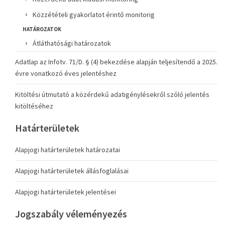
Közzétételi gyakorlatot érintő monitorig
HATÁROZATOK
Átláthatósági határozatok
Adatlap az Infotv. 71/D. § (4) bekezdése alapján teljesítendő a 2025.
évre vonatkozó éves jelentéshez
Kitöltési útmutató a közérdekű adatigénylésekről szóló jelentés
kitöltéséhez
Határterületek
Alapjogi határterületek határozatai
Alapjogi határterületek állásfoglalásai
Alapjogi határterületek jelentései
Jogszabály véleményezés