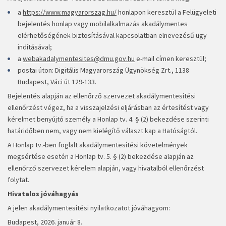
a
https://www.magyarorszag.hu/
honlapon keresztül a Felügyeleti
bejelentés honlap vagy mobilalkalmazás akadálymentes
elérhetőségének biztosításával kapcsolatban elnevezésű ügy
indításával;
a
webakadalymentesites@dmu.gov.hu
e-mail címen keresztül;
postai úton: Digitális Magyarország Ügynökség Zrt., 1138
Budapest, Váci út 129-133.
Bejelentés alapján az ellenőrző szervezet akadálymentesítési
ellenőrzést végez, ha a visszajelzési eljárásban az értesítést vagy
kérelmet benyújtó személy a Honlap tv. 4. § (2) bekezdése szerinti
határidőben nem, vagy nem kielégítő választ kap a Hatóságtól.
A Honlap tv.-ben foglalt akadálymentesítési követelmények
megsértése esetén a Honlap tv. 5. § (2) bekezdése alapján az
ellenőrző szervezet kérelem alapján, vagy hivatalból ellenőrzést
folytat.
Hivatalos jóváhagyás
A jelen akadálymentesítési nyilatkozatot jóváhagyom:
Budapest, 2026. január 8.