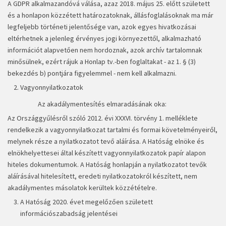
A GDPR alkalmazandóvá válása, azaz 2018. május 25. előtt született
és a honlapon közzétett határozatoknak, állásfoglalásoknak ma már
legfeljebb történeti jelentősége van, azok egyes hivatkozásai
eltérhetnek a jelenleg érvényes jogi környezettől, alkalmazható
információt alapvetően nem hordoznak, azok archív tartalomnak
minősülnek, ezért rájuk a Honlap tv.-ben foglaltakat - az 1. § (3)
bekezdés b) pontjára figyelemmel - nem kell alkalmazni.
Vagyonnyilatkozatok
Az akadálymentesítés elmaradásának oka:
Az Országgyűlésről szóló 2012. évi XXXVI. törvény 1. melléklete
rendelkezik a vagyonnyilatkozat tartalmi és formai követelményeiről,
melynek része a nyilatkozatot tevő aláírása. A Hatóság elnöke és
elnökhelyettesei által készített vagyonnyilatkozatok papír alapon
hiteles dokumentumok. A Hatóság honlapján a nyilatkozatot tevők
aláírásával hitelesített, eredeti nyilatkozatokról készített, nem
akadálymentes másolatok kerültek közzétételre.
A Hatóság 2020. évet megelőzően született
információszabadság jelentései