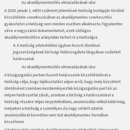
Az akadálymentesítés elmaradásának oka:
A 2020. január 1. előtt született jelentések Hatóság honlapján történő
közzététele vonatkozásában az akadálymentes szerkesztési
gyakorlatot a Hatóság nem minden esetben alkalmazta. Figyelembe
véve a nagyszámú dokumentumot, ezek utólagos
akadálymentesítése aránytalan terhet ró a Hatóságra.
4. A Hatóság adatvédelmi ügyben hozott döntései
jogszerűségének bírósági felülvizsgálata tárgyában született
határozatok
Az akadálymentesítés elmaradásának oka:
A közigazgatási perben hozott határozatok közzétételével a
Hatóság célja, hogy tájékoztatást adjon arról, hogy mely közzétett
döntésével szemben kezdeményeztek közigazgatási pert és az
milyen határozattal zárult, azonban a bíróság a határozatokat a
Hatóság részére teljes terjedelmében, anonimizálás nélkül küldi meg,
melyeket a Hatóság a személyes és/vagy védett adatok
anonimizálását követően nem tud akadálymentes formában
közzétenni.
A határozatok azonban akadálymentesen elérhetőek a
birosag.hu