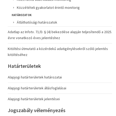
Közzétételi gyakorlatot érintő monitorig
HATÁROZATOK
Átláthatósági határozatok
Adatlap az Infotv. 71/D. § (4) bekezdése alapján teljesítendő a 2025.
évre vonatkozó éves jelentéshez
Kitöltési útmutató a közérdekű adatigénylésekről szóló jelentés
kitöltéséhez
Határterületek
Alapjogi határterületek határozatai
Alapjogi határterületek állásfoglalásai
Alapjogi határterületek jelentései
Jogszabály véleményezés