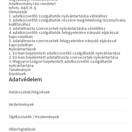
Adatkormányzási rendelet
Infotv. 64/E-H. §
Útmutatók
1. adatközvetítő szolgáltatók nyilvántartásba vételéhez
2. adatközvetítő szolgáltatók részére megfelelőségi bizonyítvány
kiállításához
3. adataltruista szervezetek nyilvántartásba vételéhez
4. adatközvetítő szolgáltatók felügyeletére irányuló eljárással
kapcsolatban
5. adataltruista szervezetek felügyeletére irányuló eljárással
kapcsolatban
Nyilvántartások
1. EU-ban bejelentett adatközvetítő szolgáltatók nyilvántartása
2. EU-ban bejelentett adataltruista szervezetek nyilvántartása
3. Magyarországon bejelentett adatközvetítő szolgáltatók
nyilvántartása
Tanulmányút
Döntések
Adatvédelem
Határozatok/Végzések
Hirdetmények
Tájékoztatók / Közlemények
Állásfoglalások