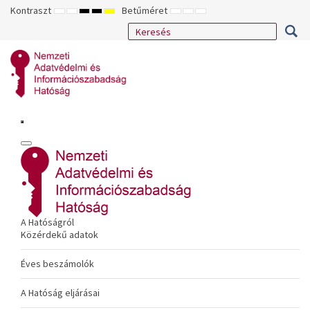
Kontraszt
Betűméret
ALAPÉRTELMEZETT
ÉJSZAKAI
NAGY
NAGY
NAGY
KISEBB
ALAPÉRTELMEZETT
NAGYOBB
MÓD
MÓD
KONTRASZTÚ
KONTRASZTÚ
KONTRASZTÚ
BETŰTÍPUS
BETŰMÉRET
BETŰMÉRET
FEKETE-
FEKETE
SÁRGA
BEÁLLÍTÁSA
BEÁLLÍTÁSA
BEÁLLÍTÁSA
FEHÉR
SÁRGA
FEKETE
MÓD
MÓD
MÓD
A Hatóságról
Közérdekű adatok
Éves beszámolók
A Hatóság eljárásai