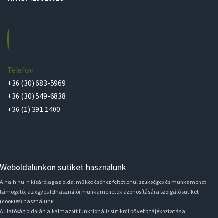
Telefon
+36 (30) 683-5969
+36 (30) 549-6838
+36 (1) 391 1400
Weboldalunkon sütiket használunk
A naih.hu-n kizárólag az oldal működéséhez feltétlenül szükséges és munkamenet
támogató, az egyes felhasználói munkamenetek azonosítására szolgáló sütiket
(cookies) használunk.
A Hatóság oldalán alkalmazott funkcionális sütikről bővebb tájékoztatás a