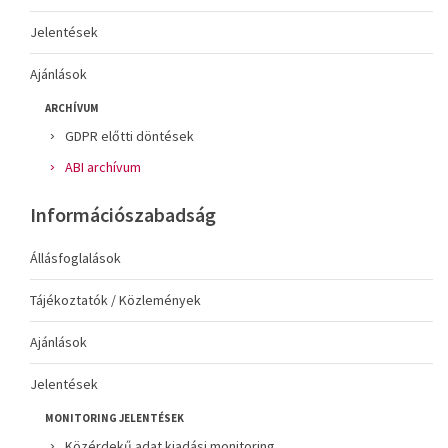
Jelentések
Ajánlások
ARCHÍVUM
GDPR előtti döntések
ABI archívum
Információszabadság
Állásfoglalások
Tájékoztatók / Közlemények
Ajánlások
Jelentések
MONITORING JELENTÉSEK
Közérdekű adat kiadási monitoring