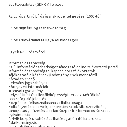
adattovábbítás (GDPR V. fejezet)
Az Európai Unió Bíróságának jogértelmezése (2003-tól)
Uniós digitális jogszabály-csomag
Uniós adatvédelmi felügyeleti hatóságok
Egyéb NAIH részvétel
Információszabadság
Az új információszabadságot támogató online tájékoztató portál
Információszabadsággal kapcsolatos tájékoztatók
Tájékoztató a közérdekű adatigénylések menetéről
Közadatkereső
Releváns jogszabályok
Környezeti információk
Tromsøi Egyezmény
Helyreállítási és Ellenállóképességi Terv 87. Mérföldkő -
Összefoglaló jelentés
Közpénzek felhasználásának átláthatósága
Költségvetési szervek, önkormányzatok stb. szerződési,
támogatási, kifizetési adatai: Központi Információs Közadat-
nyilvántartás
A NAIH közpénzköltés átláthatóságát érintő határozatai
Adatkormányzás
Jogszabályi rendelkezések