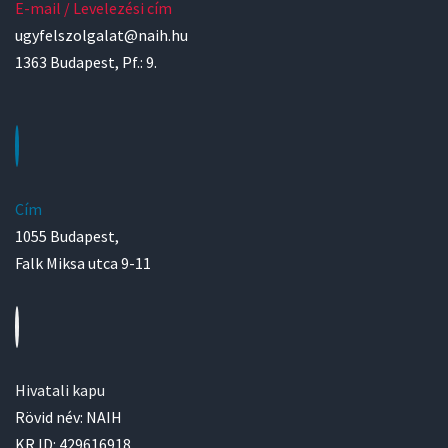
E-mail / Levelezési cím
ugyfelszolgalat@naih.hu
1363 Budapest, Pf.: 9.
Cím
1055 Budapest,
Falk Miksa utca 9-11
Hivatali kapu
Rövid név: NAIH
KR ID: 429616918