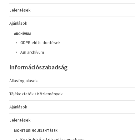
Jelentések
Ajánlások
ARCHÍVUM
GDPR előtti döntések
ABI archívum
Információszabadság
Állásfoglalások
Tájékoztatók / Közlemények
Ajánlások
Jelentések
MONITORING JELENTÉSEK
Közérdekű adat kiadási monitoring