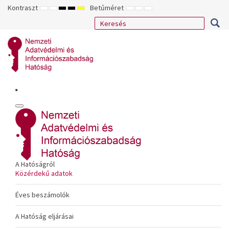
Kontraszt
Betűméret
ALAPÉRTELMEZETT
ÉJSZAKAI
NAGY
NAGY
NAGY
KISEBB
ALAPÉRTELMEZETT
NAGYOBB
MÓD
MÓD
KONTRASZTÚ
KONTRASZTÚ
KONTRASZTÚ
BETŰTÍPUS
BETŰMÉRET
BETŰMÉRET
FEKETE-
FEKETE
SÁRGA
BEÁLLÍTÁSA
BEÁLLÍTÁSA
BEÁLLÍTÁSA
FEHÉR
SÁRGA
FEKETE
MÓD
MÓD
MÓD
A Hatóságról
Közérdekű adatok
Éves beszámolók
A Hatóság eljárásai