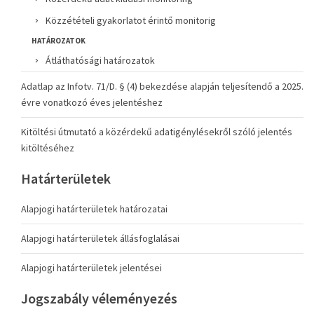
Közzétételi gyakorlatot érintő monitorig
HATÁROZATOK
Átláthatósági határozatok
Adatlap az Infotv. 71/D. § (4) bekezdése alapján teljesítendő a 2025.
évre vonatkozó éves jelentéshez
Kitöltési útmutató a közérdekű adatigénylésekről szóló jelentés
kitöltéséhez
Határterületek
Alapjogi határterületek határozatai
Alapjogi határterületek állásfoglalásai
Alapjogi határterületek jelentései
Jogszabály véleményezés