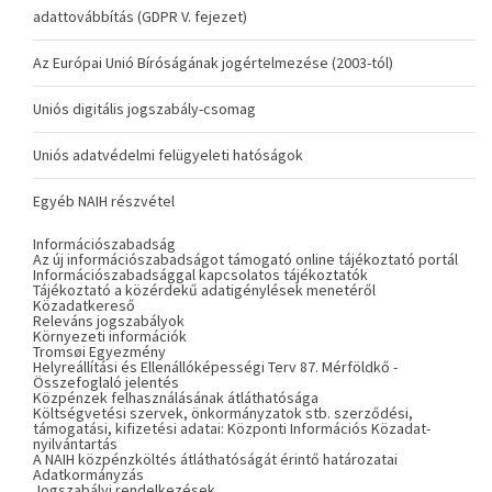
adattovábbítás (GDPR V. fejezet)
Az Európai Unió Bíróságának jogértelmezése (2003-tól)
Uniós digitális jogszabály-csomag
Uniós adatvédelmi felügyeleti hatóságok
Egyéb NAIH részvétel
Információszabadság
Az új információszabadságot támogató online tájékoztató portál
Információszabadsággal kapcsolatos tájékoztatók
Tájékoztató a közérdekű adatigénylések menetéről
Közadatkereső
Releváns jogszabályok
Környezeti információk
Tromsøi Egyezmény
Helyreállítási és Ellenállóképességi Terv 87. Mérföldkő -
Összefoglaló jelentés
Közpénzek felhasználásának átláthatósága
Költségvetési szervek, önkormányzatok stb. szerződési,
támogatási, kifizetési adatai: Központi Információs Közadat-
nyilvántartás
A NAIH közpénzköltés átláthatóságát érintő határozatai
Adatkormányzás
Jogszabályi rendelkezések