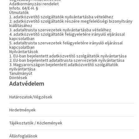
Adatkormányzási rendelet
Infotv. 64/E-H. §
Útmutatók
1. adatközvetítő szolgáltatók nyilvántartásba vételéhez
2. adatközvetítő szolgáltatók részére megfelelőségi bizonyítvány
kiállításához
3. adataltruista szervezetek nyilvántartásba vételéhez
4. adatközvetítő szolgáltatók felügyeletére irányuló eljárással
kapcsolatban
5. adataltruista szervezetek felügyeletére irányuló eljárással
kapcsolatban
Nyilvántartások
1. EU-ban bejelentett adatközvetítő szolgáltatók nyilvántartása
2. EU-ban bejelentett adataltruista szervezetek nyilvántartása
3. Magyarországon bejelentett adatközvetítő szolgáltatók
nyilvántartása
Tanulmányút
Döntések
Adatvédelem
Határozatok/Végzések
Hirdetmények
Tájékoztatók / Közlemények
Állásfoglalások