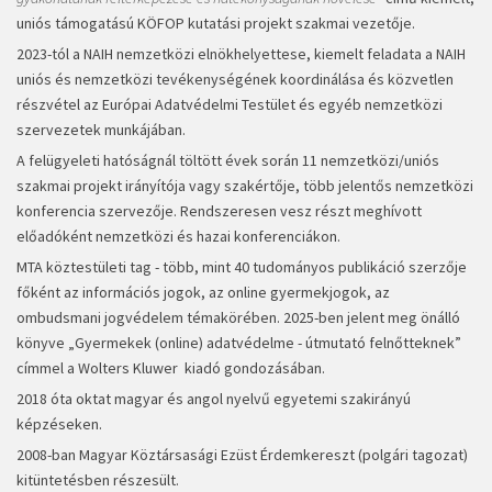
uniós támogatású KÖFOP kutatási projekt szakmai vezetője.
2023-tól a NAIH nemzetközi elnökhelyettese, kiemelt feladata a NAIH
uniós és nemzetközi tevékenységének koordinálása és közvetlen
részvétel az Európai Adatvédelmi Testület és egyéb nemzetközi
szervezetek munkájában.
A felügyeleti hatóságnál töltött évek során 11 nemzetközi/uniós
szakmai projekt irányítója vagy szakértője, több jelentős nemzetközi
konferencia szervezője. Rendszeresen vesz részt meghívott
előadóként nemzetközi és hazai konferenciákon.
MTA köztestületi tag - több, mint 40 tudományos publikáció szerzője
főként az információs jogok, az online gyermekjogok, az
ombudsmani jogvédelem témakörében. 2025-ben jelent meg önálló
könyve „Gyermekek (online) adatvédelme - útmutató felnőtteknek”
címmel a Wolters Kluwer kiadó gondozásában.
2018 óta oktat magyar és angol nyelvű egyetemi szakirányú
képzéseken.
2008-ban Magyar Köztársasági Ezüst Érdemkereszt (polgári tagozat)
kitüntetésben részesült.