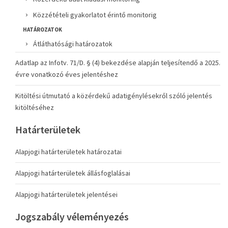
Közzétételi gyakorlatot érintő monitorig
HATÁROZATOK
Átláthatósági határozatok
Adatlap az Infotv. 71/D. § (4) bekezdése alapján teljesítendő a 2025.
évre vonatkozó éves jelentéshez
Kitöltési útmutató a közérdekű adatigénylésekről szóló jelentés
kitöltéséhez
Határterületek
Alapjogi határterületek határozatai
Alapjogi határterületek állásfoglalásai
Alapjogi határterületek jelentései
Jogszabály véleményezés