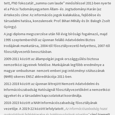
tett, PhD fokozatát „summa cum laude” minősítéssel 2012-ben nyerte
el a Pécsi Tudományegyetem Állam- és Jogtudományi Karán (az
értekezés címe: Az információs jogok kialakulása, fejlődése és
társadalmi hatása, konzulensek: Prof. Bihari Mihály és Dr. Balogh Zsolt
György).
A jogi diploma megszerzése után fél évig bírósági fogalmazó, majd
1995 szeptemberétől az újonnan felálló Adatvédelmi Biztos
Irodájának munkatársa, 2004-től főosztályvezető-helyettesi, 2007-től
főosztályvezetői beosztásban.
2009-2011 között az állampolgári jogok országgyűlési biztosa
nemzetközi ügyeinek felelőse. Munkájának legfőbb eredménye a
magyar ombudsman nemzeti emberi jogi intézményi státuszának
(NHRI) sikeres ENSZ akkreditációja 2011-ben.
2012-2018 között az újonnan létrejött Nemzeti Adatvédelmi és
Információszabadság Hatóságnál főosztályvezetőként a nemzetközi
ügyeket és a társadalmi kapcsolatokat koordinálja.
2018-2023 között a NAIH Információszabadság főosztályának
vezetője. A 2019-22 között lefolytatott
„Az információszabadság hazai
gyakorlatának feltérképezése és hatékonyságának növelése”
című kiemelt,