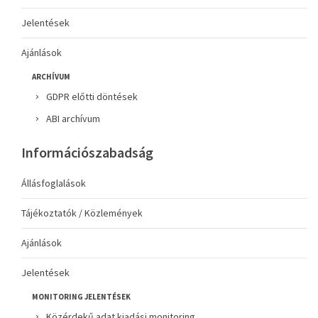
Jelentések
Ajánlások
ARCHÍVUM
GDPR előtti döntések
ABI archívum
Információszabadság
Állásfoglalások
Tájékoztatók / Közlemények
Ajánlások
Jelentések
MONITORING JELENTÉSEK
Közérdekű adat kiadási monitoring