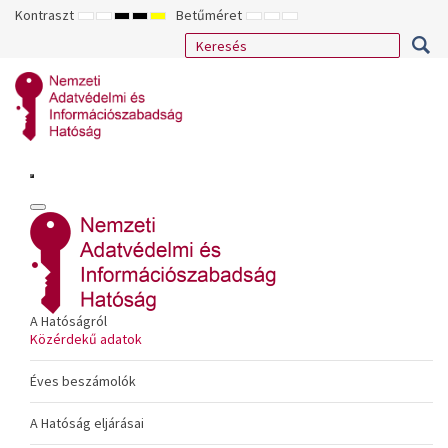
Kontraszt
Betűméret
ALAPÉRTELMEZETT
ÉJSZAKAI
NAGY
NAGY
NAGY
KISEBB
ALAPÉRTELMEZETT
NAGYOBB
MÓD
MÓD
KONTRASZTÚ
KONTRASZTÚ
KONTRASZTÚ
BETŰTÍPUS
BETŰMÉRET
BETŰMÉRET
FEKETE-
FEKETE
SÁRGA
BEÁLLÍTÁSA
BEÁLLÍTÁSA
BEÁLLÍTÁSA
FEHÉR
SÁRGA
FEKETE
MÓD
MÓD
MÓD
A Hatóságról
Közérdekű adatok
Éves beszámolók
A Hatóság eljárásai