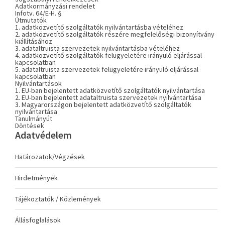
Adatkormányzási rendelet
Infotv. 64/E-H. §
Útmutatók
1. adatközvetítő szolgáltatók nyilvántartásba vételéhez
2. adatközvetítő szolgáltatók részére megfelelőségi bizonyítvány
kiállításához
3. adataltruista szervezetek nyilvántartásba vételéhez
4. adatközvetítő szolgáltatók felügyeletére irányuló eljárással
kapcsolatban
5. adataltruista szervezetek felügyeletére irányuló eljárással
kapcsolatban
Nyilvántartások
1. EU-ban bejelentett adatközvetítő szolgáltatók nyilvántartása
2. EU-ban bejelentett adataltruista szervezetek nyilvántartása
3. Magyarországon bejelentett adatközvetítő szolgáltatók
nyilvántartása
Tanulmányút
Döntések
Adatvédelem
Határozatok/Végzések
Hirdetmények
Tájékoztatók / Közlemények
Állásfoglalások