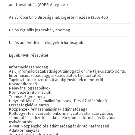
adattovábbítás (GDPR V. fejezet)
Az Európai Unió Bíróságának jogértelmezése (2003-tól)
Uniós digitális jogszabály-csomag
Uniós adatvédelmi felügyeleti hatóságok
Egyéb NAIH részvétel
Információszabadság
Az új információszabadságot támogató online tájékoztató portál
Információszabadsággal kapcsolatos tájékoztatók
Tájékoztató a közérdekű adatigénylések menetéről
Közadatkereső
Releváns jogszabályok
Környezeti információk
Tromsøi Egyezmény
Helyreállítási és Ellenállóképességi Terv 87. Mérföldkő -
Összefoglaló jelentés
Közpénzek felhasználásának átláthatósága
Költségvetési szervek, önkormányzatok stb. szerződési,
támogatási, kifizetési adatai: Központi Információs Közadat-
nyilvántartás
A NAIH közpénzköltés átláthatóságát érintő határozatai
Adatkormányzás
Jogszabályi rendelkezések