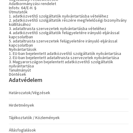
Adatkormányzási rendelet
Infotv. 64/E-H. §
Útmutatók
1. adatközvetítő szolgáltatók nyilvántartásba vételéhez
2. adatközvetítő szolgáltatók részére megfelelőségi bizonyítvány
kiállításához
3. adataltruista szervezetek nyilvántartásba vételéhez
4. adatközvetítő szolgáltatók felügyeletére irányuló eljárással
kapcsolatban
5. adataltruista szervezetek felügyeletére irányuló eljárással
kapcsolatban
Nyilvántartások
1. EU-ban bejelentett adatközvetítő szolgáltatók nyilvántartása
2. EU-ban bejelentett adataltruista szervezetek nyilvántartása
3. Magyarországon bejelentett adatközvetítő szolgáltatók
nyilvántartása
Tanulmányút
Döntések
Adatvédelem
Határozatok/Végzések
Hirdetmények
Tájékoztatók / Közlemények
Állásfoglalások