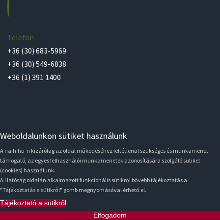
Telefon
+36 (30) 683-5969
+36 (30) 549-6838
+36 (1) 391 1400
Weboldalunkon sütiket használunk
A naih.hu-n kizárólag az oldal működéséhez feltétlenül szükséges és munkamenet
támogató, az egyes felhasználói munkamenetek azonosítására szolgáló sütiket
(cookies) használunk.
A Hatóság oldalán alkalmazott funkcionális sütikről bővebb tájékoztatás a
"Tájékoztatás a sütikről" gomb megnyomásával érhető el.
Tájékoztató a sütikről
Elfogadom