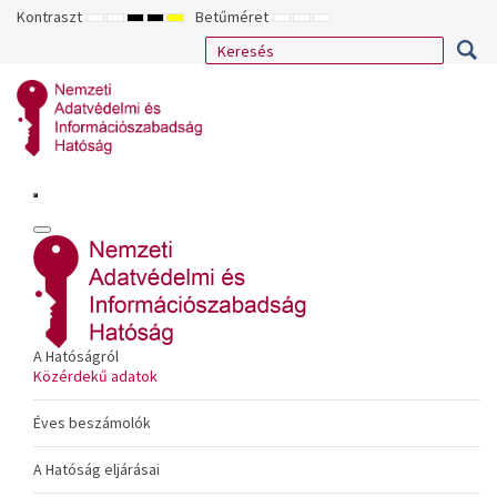
Kontraszt
Betűméret
ALAPÉRTELMEZETT
ÉJSZAKAI
NAGY
NAGY
NAGY
KISEBB
ALAPÉRTELMEZETT
NAGYOBB
MÓD
MÓD
KONTRASZTÚ
KONTRASZTÚ
KONTRASZTÚ
BETŰTÍPUS
BETŰMÉRET
BETŰMÉRET
FEKETE-
FEKETE
SÁRGA
BEÁLLÍTÁSA
BEÁLLÍTÁSA
BEÁLLÍTÁSA
FEHÉR
SÁRGA
FEKETE
MÓD
MÓD
MÓD
A Hatóságról
Közérdekű adatok
Éves beszámolók
A Hatóság eljárásai