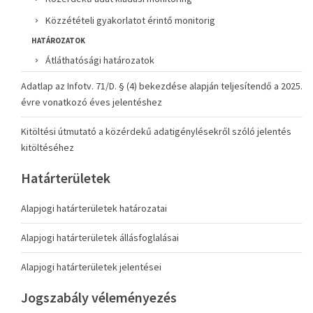
Közzétételi gyakorlatot érintő monitorig
HATÁROZATOK
Átláthatósági határozatok
Adatlap az Infotv. 71/D. § (4) bekezdése alapján teljesítendő a 2025.
évre vonatkozó éves jelentéshez
Kitöltési útmutató a közérdekű adatigénylésekről szóló jelentés
kitöltéséhez
Határterületek
Alapjogi határterületek határozatai
Alapjogi határterületek állásfoglalásai
Alapjogi határterületek jelentései
Jogszabály véleményezés