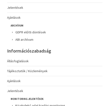
Jelentések
Ajánlások
ARCHÍVUM
GDPR előtti döntések
ABI archívum
Információszabadság
Állásfoglalások
Tájékoztatók / Közlemények
Ajánlások
Jelentések
MONITORING JELENTÉSEK
Közérdekű adat kiadási monitoring