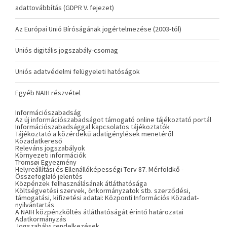
adattovábbítás (GDPR V. fejezet)
Az Európai Unió Bíróságának jogértelmezése (2003-tól)
Uniós digitális jogszabály-csomag
Uniós adatvédelmi felügyeleti hatóságok
Egyéb NAIH részvétel
Információszabadság
Az új információszabadságot támogató online tájékoztató portál
Információszabadsággal kapcsolatos tájékoztatók
Tájékoztató a közérdekű adatigénylések menetéről
Közadatkereső
Releváns jogszabályok
Környezeti információk
Tromsøi Egyezmény
Helyreállítási és Ellenállóképességi Terv 87. Mérföldkő -
Összefoglaló jelentés
Közpénzek felhasználásának átláthatósága
Költségvetési szervek, önkormányzatok stb. szerződési,
támogatási, kifizetési adatai: Központi Információs Közadat-
nyilvántartás
A NAIH közpénzköltés átláthatóságát érintő határozatai
Adatkormányzás
Jogszabályi rendelkezések