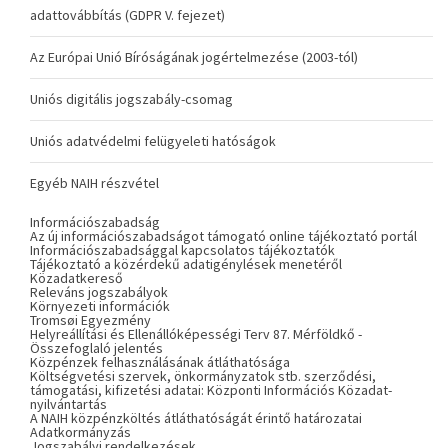
adattovábbítás (GDPR V. fejezet)
Az Európai Unió Bíróságának jogértelmezése (2003-tól)
Uniós digitális jogszabály-csomag
Uniós adatvédelmi felügyeleti hatóságok
Egyéb NAIH részvétel
Információszabadság
Az új információszabadságot támogató online tájékoztató portál
Információszabadsággal kapcsolatos tájékoztatók
Tájékoztató a közérdekű adatigénylések menetéről
Közadatkereső
Releváns jogszabályok
Környezeti információk
Tromsøi Egyezmény
Helyreállítási és Ellenállóképességi Terv 87. Mérföldkő -
Összefoglaló jelentés
Közpénzek felhasználásának átláthatósága
Költségvetési szervek, önkormányzatok stb. szerződési,
támogatási, kifizetési adatai: Központi Információs Közadat-
nyilvántartás
A NAIH közpénzköltés átláthatóságát érintő határozatai
Adatkormányzás
Jogszabályi rendelkezések