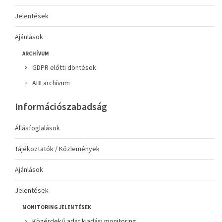
Jelentések
Ajánlások
ARCHÍVUM
GDPR előtti döntések
ABI archívum
Információszabadság
Állásfoglalások
Tájékoztatók / Közlemények
Ajánlások
Jelentések
MONITORING JELENTÉSEK
Közérdekű adat kiadási monitoring