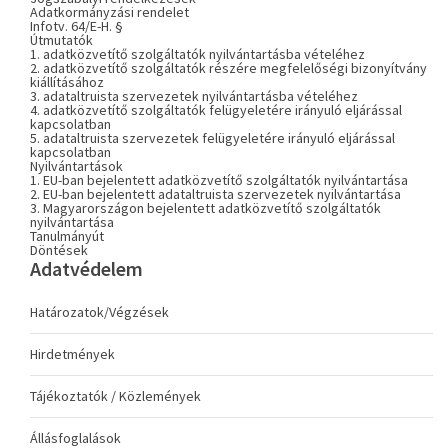
Adatkormányzási rendelet
Infotv. 64/E-H. §
Útmutatók
1. adatközvetítő szolgáltatók nyilvántartásba vételéhez
2. adatközvetítő szolgáltatók részére megfelelőségi bizonyítvány
kiállításához
3. adataltruista szervezetek nyilvántartásba vételéhez
4. adatközvetítő szolgáltatók felügyeletére irányuló eljárással
kapcsolatban
5. adataltruista szervezetek felügyeletére irányuló eljárással
kapcsolatban
Nyilvántartások
1. EU-ban bejelentett adatközvetítő szolgáltatók nyilvántartása
2. EU-ban bejelentett adataltruista szervezetek nyilvántartása
3. Magyarországon bejelentett adatközvetítő szolgáltatók
nyilvántartása
Tanulmányút
Döntések
Adatvédelem
Határozatok/Végzések
Hirdetmények
Tájékoztatók / Közlemények
Állásfoglalások