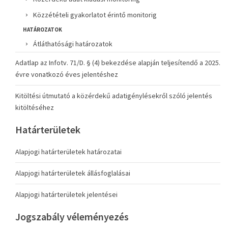
Közzétételi gyakorlatot érintő monitorig
HATÁROZATOK
Átláthatósági határozatok
Adatlap az Infotv. 71/D. § (4) bekezdése alapján teljesítendő a 2025.
évre vonatkozó éves jelentéshez
Kitöltési útmutató a közérdekű adatigénylésekről szóló jelentés
kitöltéséhez
Határterületek
Alapjogi határterületek határozatai
Alapjogi határterületek állásfoglalásai
Alapjogi határterületek jelentései
Jogszabály véleményezés