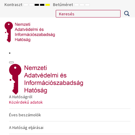
Kontraszt
Betűméret
ALAPÉRTELMEZETT
ÉJSZAKAI
NAGY
NAGY
NAGY
KISEBB
ALAPÉRTELMEZETT
NAGYOBB
MÓD
MÓD
KONTRASZTÚ
KONTRASZTÚ
KONTRASZTÚ
BETŰTÍPUS
BETŰMÉRET
BETŰMÉRET
FEKETE-
FEKETE
SÁRGA
BEÁLLÍTÁSA
BEÁLLÍTÁSA
BEÁLLÍTÁSA
FEHÉR
SÁRGA
FEKETE
MÓD
MÓD
MÓD
A Hatóságról
Közérdekű adatok
Éves beszámolók
A Hatóság eljárásai