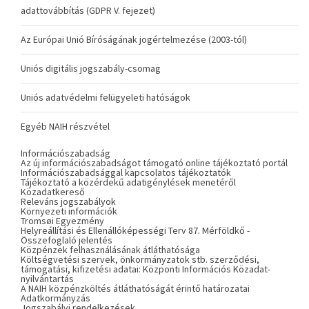
adattovábbítás (GDPR V. fejezet)
Az Európai Unió Bíróságának jogértelmezése (2003-tól)
Uniós digitális jogszabály-csomag
Uniós adatvédelmi felügyeleti hatóságok
Egyéb NAIH részvétel
Információszabadság
Az új információszabadságot támogató online tájékoztató portál
Információszabadsággal kapcsolatos tájékoztatók
Tájékoztató a közérdekű adatigénylések menetéről
Közadatkereső
Releváns jogszabályok
Környezeti információk
Tromsøi Egyezmény
Helyreállítási és Ellenállóképességi Terv 87. Mérföldkő -
Összefoglaló jelentés
Közpénzek felhasználásának átláthatósága
Költségvetési szervek, önkormányzatok stb. szerződési,
támogatási, kifizetési adatai: Központi Információs Közadat-
nyilvántartás
A NAIH közpénzköltés átláthatóságát érintő határozatai
Adatkormányzás
Jogszabályi rendelkezések