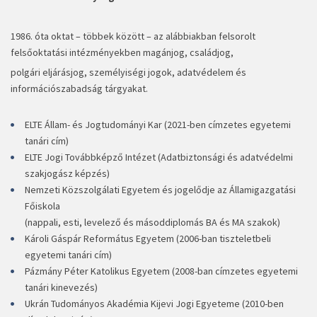
1986. óta oktat
–
többek között
–
az alábbiakban felsorolt
felsőoktatási intézményekben magánjog, családjog,
polgári eljárásjog, személyiségi jogok, adatvédelem és
információszabadság tárgyakat.
ELTE Állam- és Jogtudományi Kar (2021-ben címzetes egyetemi
tanári cím)
ELTE Jogi Továbbképző Intézet (Adatbiztonsági és adatvédelmi
szakjogász képzés)
Nemzeti Közszolgálati Egyetem és jogelődje az Államigazgatási
Főiskola
(nappali, esti, levelező és másoddiplomás BA és MA szakok)
Károli Gáspár Református Egyetem (2006-ban tiszteletbeli
egyetemi tanári cím)
Pázmány Péter Katolikus Egyetem (2008-ban címzetes egyetemi
tanári kinevezés)
Ukrán Tudományos Akadémia Kijevi Jogi Egyeteme (2010-ben