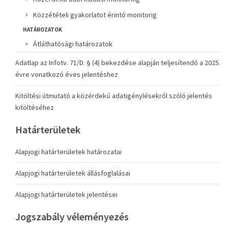
Közzétételi gyakorlatot érintő monitorig
HATÁROZATOK
Átláthatósági határozatok
Adatlap az Infotv. 71/D. § (4) bekezdése alapján teljesítendő a 2025.
évre vonatkozó éves jelentéshez
Kitöltési útmutató a közérdekű adatigénylésekről szóló jelentés
kitöltéséhez
Határterületek
Alapjogi határterületek határozatai
Alapjogi határterületek állásfoglalásai
Alapjogi határterületek jelentései
Jogszabály véleményezés