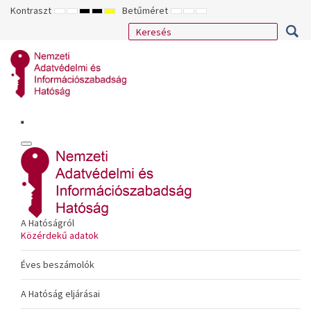
Kontraszt
Betűméret
ALAPÉRTELMEZETT
ÉJSZAKAI
NAGY
NAGY
NAGY
KISEBB
ALAPÉRTELMEZETT
NAGYOBB
MÓD
MÓD
KONTRASZTÚ
KONTRASZTÚ
KONTRASZTÚ
BETŰTÍPUS
BETŰMÉRET
BETŰMÉRET
FEKETE-
FEKETE
SÁRGA
BEÁLLÍTÁSA
BEÁLLÍTÁSA
BEÁLLÍTÁSA
FEHÉR
SÁRGA
FEKETE
MÓD
MÓD
MÓD
A Hatóságról
Közérdekű adatok
Éves beszámolók
A Hatóság eljárásai