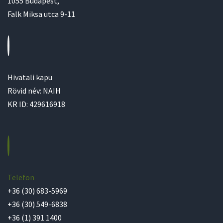
1055 Budapest,
Falk Miksa utca 9-11
Hivatali kapu
Rövid név: NAIH
KR ID: 429616918
Telefon
+36 (30) 683-5969
+36 (30) 549-6838
+36 (1) 391 1400