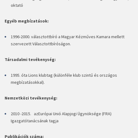
oktató
Egyéb megbízatások:
1996-2000. választottbíró a Magyar Kézműves Kamara mellett
szervezett Választottbíróságon.
Társadalmi tevékenység:
1995. óta Lions klubtag (különféle klub szintű és országos
megbízatásokkal).
Nemzetközi tevékenység:
2010 -2015. az
Európai Unió Alapjogi Ügynöksége (FRA)
Igazgatótanácsának tagja
Publikációk száma: