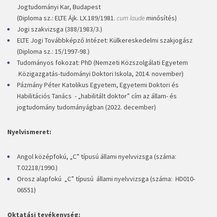
Jogtudományi Kar, Budapest
(Diploma sz.: ELTE Ájk. LX.189/1981.
cum laude
minősítés)
Jogi szakvizsga (388/1983/3.)
ELTE Jogi Továbbképző Intézet: Külkereskedelmi szakjogász
(Diploma sz.: 15/1997-98.)
Tudományos fokozat: PhD (Nemzeti Közszolgálati Egyetem
Közigazgatás-tudományi Doktori Iskola, 2014. november)
Pázmány Péter Katolikus Egyetem, Egyetemi Doktori és
Habilitációs Tanács - „habilitált doktor” cím az állam- és
jogtudomány tudományágban (2022. december)
Nyelvismeret:
Angol középfokú, „C” típusú állami nyelvvizsga (száma:
T.02218/1990.)
Orosz alapfokú „C” típusú állami nyelvvizsga (száma: HD010-
06551)
Oktatási tevékenység: