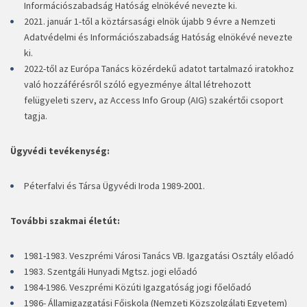
Információszabadság Hatóság elnökévé nevezte ki.
2021. január 1-től a köztársasági elnök újabb 9 évre a Nemzeti
Adatvédelmi és Információszabadság Hatóság elnökévé nevezte
ki.
2022-től az Európa Tanács közérdekű adatot tartalmazó iratokhoz
való hozzáférésről szóló egyezménye által létrehozott
felügyeleti szerv, az Access Info Group (AIG) szakértői csoport
tagja.
Ügyvédi tevékenység:
Péterfalvi és Társa Ügyvédi Iroda 1989-2001.
További szakmai életút:
1981-1983. Veszprémi Városi Tanács VB. Igazgatási Osztály előadó
1983. Szentgáli Hunyadi Mgtsz. jogi előadó
1984-1986. Veszprémi Közúti Igazgatóság jogi főelőadó
1986- Államigazgatási Főiskola (Nemzeti Közszolgálati Egyetem)