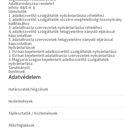
Adatkormányzási rendelet
Infotv. 64/E-H. §
Útmutatók
1. adatközvetítő szolgáltatók nyilvántartásba vételéhez
2. adatközvetítő szolgáltatók részére megfelelőségi bizonyítvány
kiállításához
3. adataltruista szervezetek nyilvántartásba vételéhez
4. adatközvetítő szolgáltatók felügyeletére irányuló eljárással
kapcsolatban
5. adataltruista szervezetek felügyeletére irányuló eljárással
kapcsolatban
Nyilvántartások
1. EU-ban bejelentett adatközvetítő szolgáltatók nyilvántartása
2. EU-ban bejelentett adataltruista szervezetek nyilvántartása
3. Magyarországon bejelentett adatközvetítő szolgáltatók
nyilvántartása
Tanulmányút
Döntések
Adatvédelem
Határozatok/Végzések
Hirdetmények
Tájékoztatók / Közlemények
Állásfoglalások