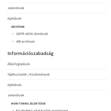
Jelentések
Ajánlások
ARCHÍVUM
GDPR előtti döntések
ABI archívum
Információszabadság
Állásfoglalások
Tájékoztatók / Közlemények
Ajánlások
Jelentések
MONITORING JELENTÉSEK
Közérdekű adat kiadási monitoring