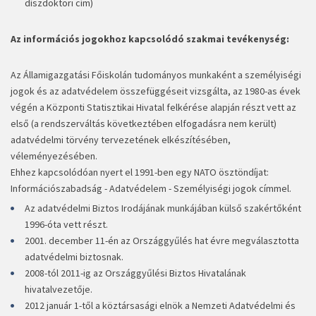
díszdoktori cím)
Az információs jogokhoz kapcsolódó szakmai tevékenység:
Az Államigazgatási Főiskolán tudományos munkaként a személyiségi
jogok és az adatvédelem összefüggéseit vizsgálta, az 1980-as évek
végén a Központi Statisztikai Hivatal felkérése alapján részt vett az
első (a rendszerváltás következtében elfogadásra nem került)
adatvédelmi törvény tervezetének elkészítésében,
véleményezésében.
Ehhez kapcsolódóan nyert el 1991-ben egy NATO ösztöndíjat:
Információszabadság - Adatvédelem - Személyiségi jogok címmel.
Az adatvédelmi Biztos Irodájának munkájában külső szakértőként
1996-óta vett részt.
2001. december 11-én az Országgyűlés hat évre megválasztotta
adatvédelmi biztosnak.
2008-tól 2011-ig az Országgyűlési Biztos Hivatalának
hivatalvezetője.
2012 január 1-től a köztársasági elnök a Nemzeti Adatvédelmi és