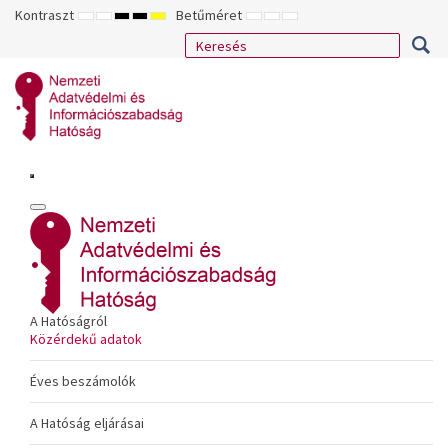
Kontraszt
Betűméret
ALAPÉRTELMEZETT
ÉJSZAKAI
NAGY
NAGY
NAGY
KISEBB
ALAPÉRTELMEZETT
NAGYOBB
MÓD
MÓD
KONTRASZTÚ
KONTRASZTÚ
KONTRASZTÚ
BETŰTÍPUS
BETŰMÉRET
BETŰMÉRET
FEKETE-
FEKETE
SÁRGA
BEÁLLÍTÁSA
BEÁLLÍTÁSA
BEÁLLÍTÁSA
FEHÉR
SÁRGA
FEKETE
MÓD
MÓD
MÓD
A Hatóságról
Közérdekű adatok
Éves beszámolók
A Hatóság eljárásai