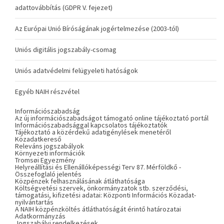
adattovábbítás (GDPR V. fejezet)
Az Európai Unió Bíróságának jogértelmezése (2003-tól)
Uniós digitális jogszabály-csomag
Uniós adatvédelmi felügyeleti hatóságok
Egyéb NAIH részvétel
Információszabadság
Az új információszabadságot támogató online tájékoztató portál
Információszabadsággal kapcsolatos tájékoztatók
Tájékoztató a közérdekű adatigénylések menetéről
Közadatkereső
Releváns jogszabályok
Környezeti információk
Tromsøi Egyezmény
Helyreállítási és Ellenállóképességi Terv 87. Mérföldkő -
Összefoglaló jelentés
Közpénzek felhasználásának átláthatósága
Költségvetési szervek, önkormányzatok stb. szerződési,
támogatási, kifizetési adatai: Központi Információs Közadat-
nyilvántartás
A NAIH közpénzköltés átláthatóságát érintő határozatai
Adatkormányzás
Jogszabályi rendelkezések