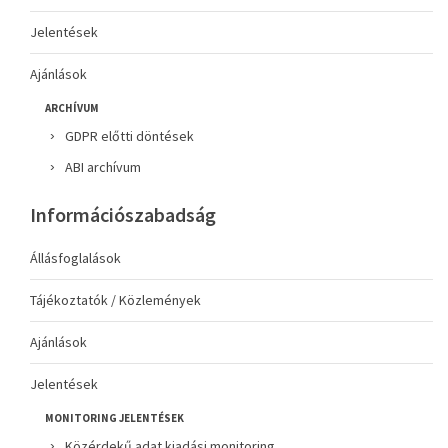
Jelentések
Ajánlások
ARCHÍVUM
GDPR előtti döntések
ABI archívum
Információszabadság
Állásfoglalások
Tájékoztatók / Közlemények
Ajánlások
Jelentések
MONITORING JELENTÉSEK
Közérdekű adat kiadási monitoring