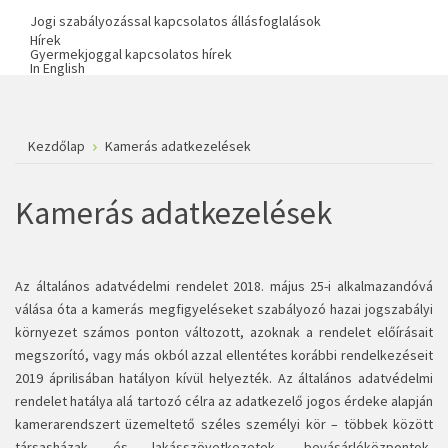
Jogi szabályozással kapcsolatos állásfoglalások
Hírek
Gyermekjoggal kapcsolatos hírek
In English
Kezdőlap
Kamerás adatkezelések
Kamerás adatkezelések
Az általános adatvédelmi rendelet 2018. május 25-i alkalmazandóvá
válása óta a kamerás megfigyeléseket szabályozó hazai jogszabályi
környezet számos ponton változott, azoknak a rendelet előírásait
megszorító, vagy más okból azzal ellentétes korábbi rendelkezéseit
2019 áprilisában hatályon kívül helyezték. Az általános adatvédelmi
rendelet hatálya alá tartozó célra az adatkezelő jogos érdeke alapján
kamerarendszert üzemeltető széles személyi kör – többek között
társasházak és lakásszövetkezetek, bevásárlóközpontok,