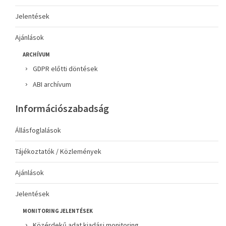
Jelentések
Ajánlások
ARCHÍVUM
GDPR előtti döntések
ABI archívum
Információszabadság
Állásfoglalások
Tájékoztatók / Közlemények
Ajánlások
Jelentések
MONITORING JELENTÉSEK
Közérdekű adat kiadási monitoring