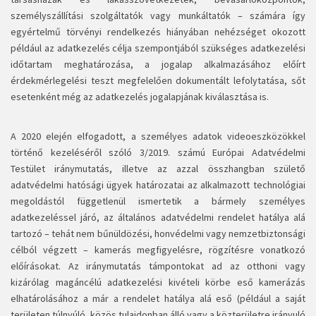
személyszállítási szolgáltatók vagy munkáltatók – számára így
egyértelmű törvényi rendelkezés hiányában nehézséget okozott
például az adatkezelés célja szempontjából szükséges adatkezelési
időtartam meghatározása, a jogalap alkalmazásához előírt
érdekmérlegelési teszt megfelelően dokumentált lefolytatása, sőt
esetenként még az adatkezelés jogalapjának kiválasztása is.
A 2020 elején elfogadott, a személyes adatok videoeszközökkel
történő kezeléséről szóló 3/2019. számú Európai Adatvédelmi
Testület iránymutatás, illetve az azzal összhangban születő
adatvédelmi hatósági ügyek határozatai az alkalmazott technológiai
megoldástól függetlenül ismertetik a bármely személyes
adatkezeléssel járó, az általános adatvédelmi rendelet hatálya alá
tartozó – tehát nem bűnüldözési, honvédelmi vagy nemzetbiztonsági
célból végzett – kamerás megfigyelésre, rögzítésre vonatkozó
előírásokat. Az iránymutatás támpontokat ad az otthoni vagy
kizárólag magáncélú adatkezelési kivételi körbe eső kamerázás
elhatárolásához a már a rendelet hatálya alá eső (például a saját
területen túlnyúló, közös tulajdonban álló vagy a közterületre irányuló