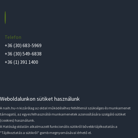
Telefon
+36 (30) 683-5969
+36 (30) 549-6838
+36 (1) 391 1400
Weboldalunkon sütiket használunk
A naih.hu-n kizárólag az oldal működéséhez feltétlenül szükséges és munkamenet
támogató, az egyes felhasználói munkamenetek azonosítására szolgáló sütiket
(cookies) használunk.
A Hatóság oldalán alkalmazott funkcionális sütikről bővebb tájékoztatás a
"Tájékoztatás a sütikről" gomb megnyomásával érhető el.