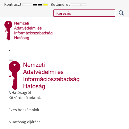
Kontraszt
Betűméret
ALAPÉRTELMEZETT
ÉJSZAKAI
NAGY
NAGY
NAGY
KISEBB
ALAPÉRTELMEZETT
NAGYOBB
MÓD
MÓD
KONTRASZTÚ
KONTRASZTÚ
KONTRASZTÚ
BETŰTÍPUS
BETŰMÉRET
BETŰMÉRET
FEKETE-
FEKETE
SÁRGA
BEÁLLÍTÁSA
BEÁLLÍTÁSA
BEÁLLÍTÁSA
FEHÉR
SÁRGA
FEKETE
MÓD
MÓD
MÓD
A Hatóságról
Közérdekű adatok
Éves beszámolók
A Hatóság eljárásai