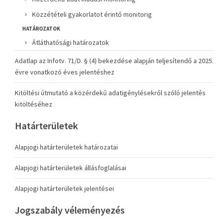
Közzétételi gyakorlatot érintő monitorig
HATÁROZATOK
Átláthatósági határozatok
Adatlap az Infotv. 71/D. § (4) bekezdése alapján teljesítendő a 2025.
évre vonatkozó éves jelentéshez
Kitöltési útmutató a közérdekű adatigénylésekről szóló jelentés
kitöltéséhez
Határterületek
Alapjogi határterületek határozatai
Alapjogi határterületek állásfoglalásai
Alapjogi határterületek jelentései
Jogszabály véleményezés