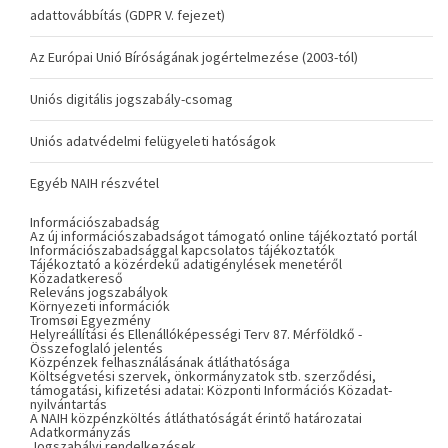
adattovábbítás (GDPR V. fejezet)
Az Európai Unió Bíróságának jogértelmezése (2003-tól)
Uniós digitális jogszabály-csomag
Uniós adatvédelmi felügyeleti hatóságok
Egyéb NAIH részvétel
Információszabadság
Az új információszabadságot támogató online tájékoztató portál
Információszabadsággal kapcsolatos tájékoztatók
Tájékoztató a közérdekű adatigénylések menetéről
Közadatkereső
Releváns jogszabályok
Környezeti információk
Tromsøi Egyezmény
Helyreállítási és Ellenállóképességi Terv 87. Mérföldkő -
Összefoglaló jelentés
Közpénzek felhasználásának átláthatósága
Költségvetési szervek, önkormányzatok stb. szerződési,
támogatási, kifizetési adatai: Központi Információs Közadat-
nyilvántartás
A NAIH közpénzköltés átláthatóságát érintő határozatai
Adatkormányzás
Jogszabályi rendelkezések