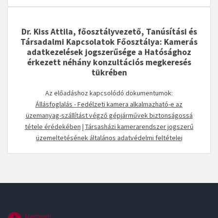
Dr. Kiss Attila, főosztályvezető, Tanúsítási és
Társadalmi Kapcsolatok Főosztálya: Kamerás
adatkezelések jogszerűsége a Hatósághoz
érkezett néhány konzultációs megkeresés
tükrében
Az előadáshoz kapcsolódó dokumentumok:
Állásfoglalás - Fedélzeti kamera alkalmazható-e az
üzemanyag-szállítást végző gépjárművek biztonságossá
tétele érédekében
|
Társasházi kamerarendszer jogszerű
üzemeltetésének általános adatvédelmi feltételei