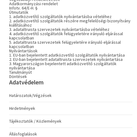
Adatkormányzási rendelet
Infotv. 64/E-H. §
Útmutatók
1. adatközvetítő szolgáltatók nyilvántartásba vételéhez
2. adatközvetítő szolgáltatók részére megfelelőségi bizonyítvány
kiállításához
3. adataltruista szervezetek nyilvántartásba vételéhez
4. adatközvetítő szolgáltatók felügyeletére irányuló eljárással
kapcsolatban
5. adataltruista szervezetek felügyeletére irányuló eljárással
kapcsolatban
Nyilvántartások
1. EU-ban bejelentett adatközvetítő szolgáltatók nyilvántartása
2. EU-ban bejelentett adataltruista szervezetek nyilvántartása
3. Magyarországon bejelentett adatközvetítő szolgáltatók
nyilvántartása
Tanulmányút
Döntések
Adatvédelem
Határozatok/Végzések
Hirdetmények
Tájékoztatók / Közlemények
Állásfoglalások