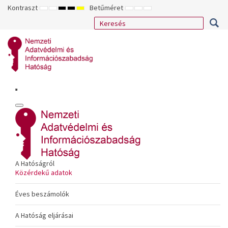
Kontraszt
Betűméret
ALAPÉRTELMEZETT
ÉJSZAKAI
NAGY
NAGY
NAGY
KISEBB
ALAPÉRTELMEZETT
NAGYOBB
MÓD
MÓD
KONTRASZTÚ
KONTRASZTÚ
KONTRASZTÚ
BETŰTÍPUS
BETŰMÉRET
BETŰMÉRET
FEKETE-
FEKETE
SÁRGA
BEÁLLÍTÁSA
BEÁLLÍTÁSA
BEÁLLÍTÁSA
FEHÉR
SÁRGA
FEKETE
MÓD
MÓD
MÓD
A Hatóságról
Közérdekű adatok
Éves beszámolók
A Hatóság eljárásai