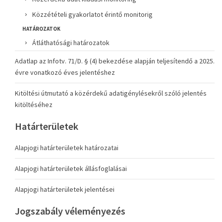
Közzétételi gyakorlatot érintő monitorig
HATÁROZATOK
Átláthatósági határozatok
Adatlap az Infotv. 71/D. § (4) bekezdése alapján teljesítendő a 2025.
évre vonatkozó éves jelentéshez
Kitöltési útmutató a közérdekű adatigénylésekről szóló jelentés
kitöltéséhez
Határterületek
Alapjogi határterületek határozatai
Alapjogi határterületek állásfoglalásai
Alapjogi határterületek jelentései
Jogszabály véleményezés