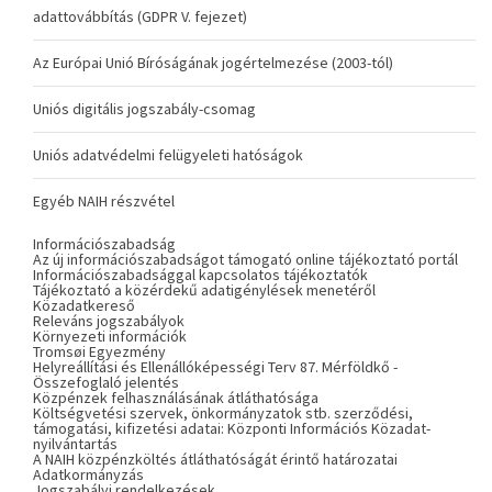
adattovábbítás (GDPR V. fejezet)
Az Európai Unió Bíróságának jogértelmezése (2003-tól)
Uniós digitális jogszabály-csomag
Uniós adatvédelmi felügyeleti hatóságok
Egyéb NAIH részvétel
Információszabadság
Az új információszabadságot támogató online tájékoztató portál
Információszabadsággal kapcsolatos tájékoztatók
Tájékoztató a közérdekű adatigénylések menetéről
Közadatkereső
Releváns jogszabályok
Környezeti információk
Tromsøi Egyezmény
Helyreállítási és Ellenállóképességi Terv 87. Mérföldkő -
Összefoglaló jelentés
Közpénzek felhasználásának átláthatósága
Költségvetési szervek, önkormányzatok stb. szerződési,
támogatási, kifizetési adatai: Központi Információs Közadat-
nyilvántartás
A NAIH közpénzköltés átláthatóságát érintő határozatai
Adatkormányzás
Jogszabályi rendelkezések