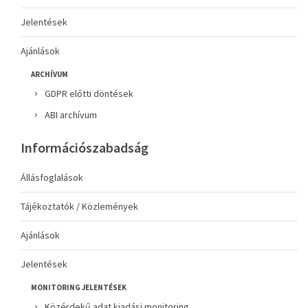
Jelentések
Ajánlások
ARCHÍVUM
GDPR előtti döntések
ABI archívum
Információszabadság
Állásfoglalások
Tájékoztatók / Közlemények
Ajánlások
Jelentések
MONITORING JELENTÉSEK
Közérdekű adat kiadási monitoring