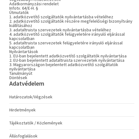
Adatkormányzási rendelet
Infotv. 64/E-H. §
Útmutatók
1. adatközvetítő szolgáltatók nyilvántartásba vételéhez
2. adatközvetítő szolgáltatók részére megfelelőségi bizonyítvány
kiállításához
3. adataltruista szervezetek nyilvántartásba vételéhez
4. adatközvetítő szolgáltatók felügyeletére irányuló eljárással
kapcsolatban
5. adataltruista szervezetek felügyeletére irányuló eljárással
kapcsolatban
Nyilvántartások
1. EU-ban bejelentett adatközvetítő szolgáltatók nyilvántartása
2. EU-ban bejelentett adataltruista szervezetek nyilvántartása
3. Magyarországon bejelentett adatközvetítő szolgáltatók
nyilvántartása
Tanulmányút
Döntések
Adatvédelem
Határozatok/Végzések
Hirdetmények
Tájékoztatók / Közlemények
Állásfoglalások