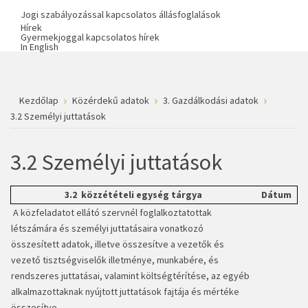
Jogi szabályozással kapcsolatos állásfoglalások
Hírek
Gyermekjoggal kapcsolatos hírek
In English
Kezdőlap
Közérdekű adatok
3. Gazdálkodási adatok
3.2 Személyi juttatások
3.2 Személyi juttatások
3.2 közzétételi egység tárgya
Dátum
A közfeladatot ellátó szervnél foglalkoztatottak
létszámára és személyi juttatásaira vonatkozó
összesített adatok, illetve összesítve a vezetők és
vezető tisztségviselők illetménye, munkabére, és
rendszeres juttatásai, valamint költségtérítése, az egyéb
alkalmazottaknak nyújtott juttatások fajtája és mértéke
összesítve