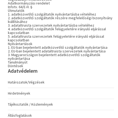
Adatkormányzási rendelet
Infotv. 64/E-H. §
Útmutatók
1. adatközvetítő szolgáltatók nyilvántartásba vételéhez
2. adatközvetítő szolgáltatók részére megfelelőségi bizonyítvány
kiállításához
3. adataltruista szervezetek nyilvántartásba vételéhez
4. adatközvetítő szolgáltatók felügyeletére irányuló eljárással
kapcsolatban
5. adataltruista szervezetek felügyeletére irányuló eljárással
kapcsolatban
Nyilvántartások
1. EU-ban bejelentett adatközvetítő szolgáltatók nyilvántartása
2. EU-ban bejelentett adataltruista szervezetek nyilvántartása
3. Magyarországon bejelentett adatközvetítő szolgáltatók
nyilvántartása
Tanulmányút
Döntések
Adatvédelem
Határozatok/Végzések
Hirdetmények
Tájékoztatók / Közlemények
Állásfoglalások