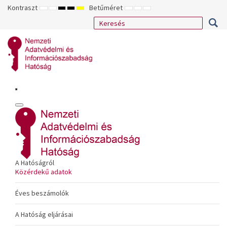
Kontraszt
Betűméret
ALAPÉRTELMEZETT
ÉJSZAKAI
NAGY
NAGY
NAGY
KISEBB
ALAPÉRTELMEZETT
NAGYOBB
MÓD
MÓD
KONTRASZTÚ
KONTRASZTÚ
KONTRASZTÚ
BETŰTÍPUS
BETŰMÉRET
BETŰMÉRET
FEKETE-
FEKETE
SÁRGA
BEÁLLÍTÁSA
BEÁLLÍTÁSA
BEÁLLÍTÁSA
FEHÉR
SÁRGA
FEKETE
MÓD
MÓD
MÓD
A Hatóságról
Közérdekű adatok
Éves beszámolók
A Hatóság eljárásai