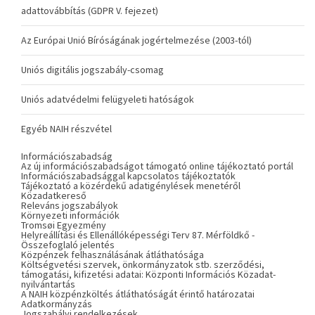
adattovábbítás (GDPR V. fejezet)
Az Európai Unió Bíróságának jogértelmezése (2003-tól)
Uniós digitális jogszabály-csomag
Uniós adatvédelmi felügyeleti hatóságok
Egyéb NAIH részvétel
Információszabadság
Az új információszabadságot támogató online tájékoztató portál
Információszabadsággal kapcsolatos tájékoztatók
Tájékoztató a közérdekű adatigénylések menetéről
Közadatkereső
Releváns jogszabályok
Környezeti információk
Tromsøi Egyezmény
Helyreállítási és Ellenállóképességi Terv 87. Mérföldkő -
Összefoglaló jelentés
Közpénzek felhasználásának átláthatósága
Költségvetési szervek, önkormányzatok stb. szerződési,
támogatási, kifizetési adatai: Központi Információs Közadat-
nyilvántartás
A NAIH közpénzköltés átláthatóságát érintő határozatai
Adatkormányzás
Jogszabályi rendelkezések