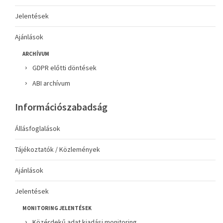
Jelentések
Ajánlások
ARCHÍVUM
GDPR előtti döntések
ABI archívum
Információszabadság
Állásfoglalások
Tájékoztatók / Közlemények
Ajánlások
Jelentések
MONITORING JELENTÉSEK
Közérdekű adat kiadási monitoring