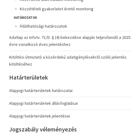
Közzétételi gyakorlatot érintő monitorig
HATÁROZATOK
Átláthatósági határozatok
Adatlap az Infotv. 71/D. § (4) bekezdése alapján teljesítendő a 2025.
évre vonatkozó éves jelentéshez
Kitöltési útmutató a közérdekű adatigénylésekről szóló jelentés
kitöltéséhez
Határterületek
Alapjogi határterületek határozatai
Alapjogi határterületek állásfoglalásai
Alapjogi határterületek jelentései
Jogszabály véleményezés