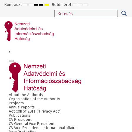
Kontraszt
Betűméret
ALAPÉRTELMEZETT
ÉJSZAKAI
NAGY
NAGY
NAGY
KISEBB
ALAPÉRTELMEZETT
NAGYOBB
MÓD
MÓD
KONTRASZTÚ
KONTRASZTÚ
KONTRASZTÚ
BETŰTÍPUS
BETŰMÉRET
BETŰMÉRET
FEKETE-
FEKETE
SÁRGA
BEÁLLÍTÁSA
BEÁLLÍTÁSA
BEÁLLÍTÁSA
FEHÉR
SÁRGA
FEKETE
MÓD
MÓD
MÓD
About the Authority
Organisation of the Authority
Projects
Annual reports
Act CXII of 2011 ("Privacy Act")
Publications
CV President
CV General Vice President
CV Vice President - International affairs
Data Protection