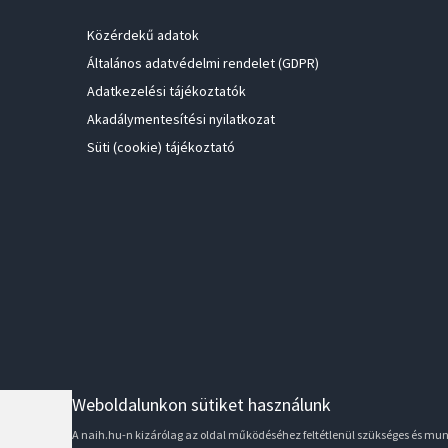
Közérdekű adatok
Általános adatvédelmi rendelet (GDPR)
Adatkezelési tájékoztatók
Akadálymentesítési nyilatkozat
Süti (cookie) tájékoztató
Weboldalunkon sütiket használunk
A naih.hu-n kizárólag az oldal működéséhez feltétlenül szükséges és m