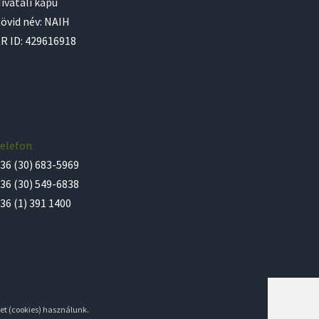
ivatali kapu
övid név: NAIH
R ID: 429616918
elefon
36 (30) 683-5969
36 (30) 549-6838
36 (1) 391 1400
et (cookies) használunk.