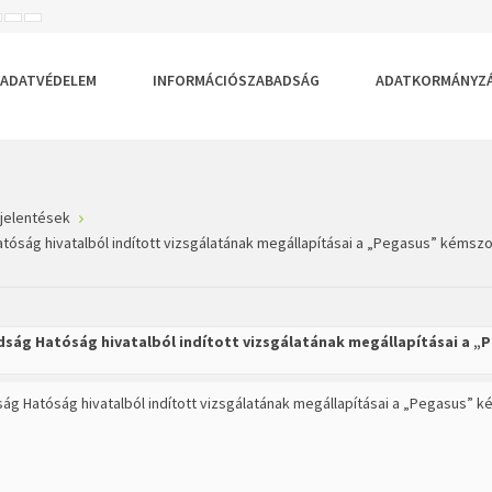
ISEBB
ALAPÉRTELMEZETT
NAGYOBB
BETŰTÍPUS
BETŰMÉRET
BETŰMÉRET
EÁLLÍTÁSA
BEÁLLÍTÁSA
BEÁLLÍTÁSA
ADATVÉDELEM
INFORMÁCIÓSZABADSÁG
ADATKORMÁNYZ
jelentések
óság hivatalból indított vizsgálatának megállapításai a „Pegasus” kémsz
dság Hatóság hivatalból indított vizsgálatának megállapításai a 
g Hatóság hivatalból indított vizsgálatának megállapításai a „Pegasus” 