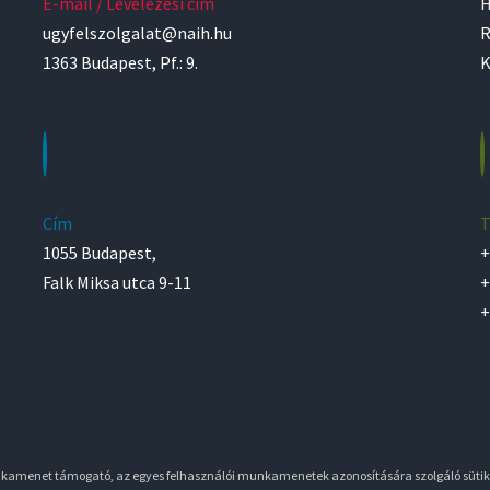
E-mail / Levelezési cím
H
ugyfelszolgalat@naih.hu
R
1363 Budapest, Pf.: 9.
K
Cím
T
1055 Budapest,
+
Falk Miksa utca 9-11
+
+
unkamenet támogató, az egyes felhasználói munkamenetek azonosítására szolgáló sütik