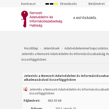
Kontraszt
Elrendezés
Betűméret
ALAPÉRTELMEZETT
ÉJSZAKAI
NAGY
NAGY
NAGY
RÖGZÍTETT
SZÉLES
K
MÓD
MÓD
KONTRASZTÚ
KONTRASZTÚ
KONTRASZTÚ
ELRENDEZÉS
ELRENDEZÉS
FEKETE-
FEKETE
SÁRGA
B
FEHÉR
SÁRGA
FEKETE
A HATÓSÁGRÓL
MÓD
MÓD
MÓD
Kezdőlap
Jelentések
Adatvédelemmel kapcsolatos 
Jelentés a Nemzeti Adatvédelmi és Információszabadság Hat
összefüggésben
Jelentés a Nemzeti Adatvédelmi és Információszaba
alkalmazásával összefüggésben
Jelentés a Nemzeti Adatvédelmi és Információszabadsá
összefüggésben
Fájlméret:
663.93 kB
Dátum:
2022. január 31.