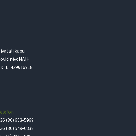
ivatali kapu
övid név: NAIH
R ID: 429616918
elefon
36 (30) 683-5969
36 (30) 549-6838