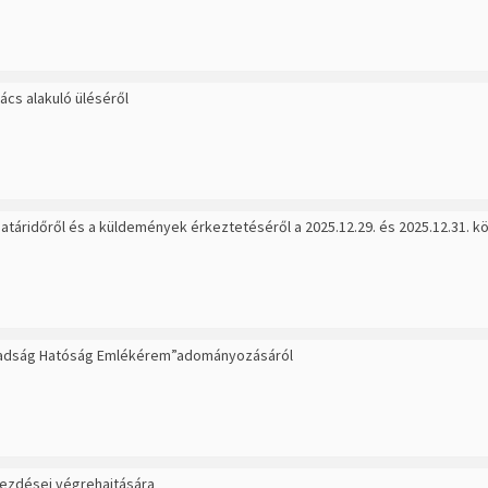
ács alakuló üléséről
atáridőről és a küldemények érkeztetéséről a 2025.12.29. és 2025.12.31. k
badság Hatóság Emlékérem”adományozásáról
bekezdései végrehajtására