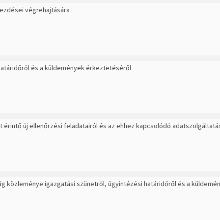
bekezdései végrehajtására
határidőről és a küldemények érkeztetéséről
rintő új ellenőrzési feladatairól és az ehhez kapcsolódó adatszolgáltatá
 közleménye igazgatási szünetről, ügyintézési határidőről és a küldemé