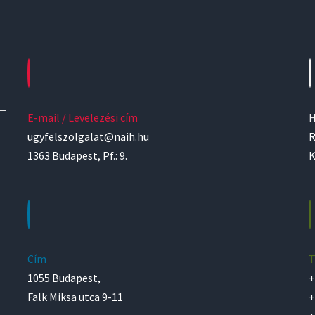
E-mail / Levelezési cím
H
ugyfelszolgalat@naih.hu
R
1363 Budapest, Pf.: 9.
K
Cím
T
1055 Budapest,
+
Falk Miksa utca 9-11
+