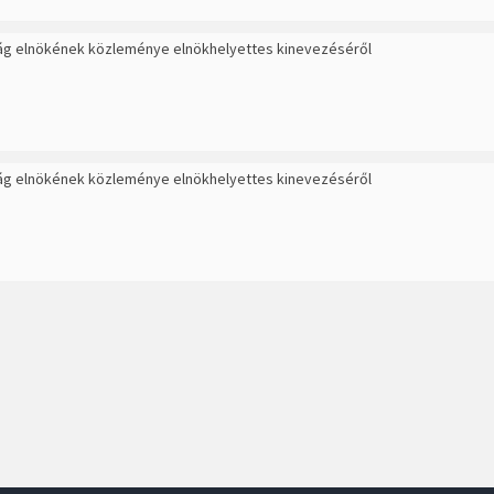
ág elnökének közleménye elnökhelyettes kinevezéséről
ág elnökének közleménye elnökhelyettes kinevezéséről