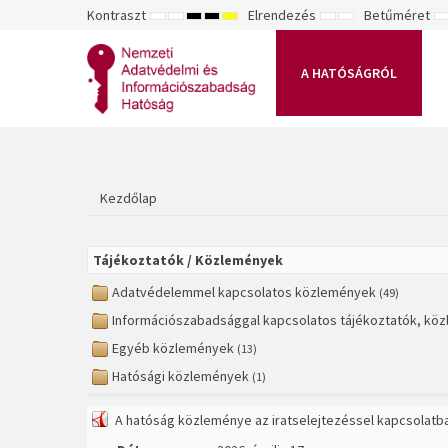
Kontraszt
Elrendezés
Betűméret
ALAPÉRTELMEZETT
ÉJSZAKAI
NAGY
NAGY
NAGY
RÖGZÍTETT
SZÉLES
K
MÓD
MÓD
KONTRASZTÚ
KONTRASZTÚ
KONTRASZTÚ
ELRENDEZÉS
ELRENDEZÉS
FEKETE-
FEKETE
SÁRGA
B
FEHÉR
SÁRGA
FEKETE
A HATÓSÁGRÓL
MÓD
MÓD
MÓD
Kezdőlap
Tájékoztatók / Közlemények
Adatvédelemmel kapcsolatos közlemények
(49)
Információszabadsággal kapcsolatos tájékoztatók, kö
Egyéb közlemények
(13)
Hatósági közlemények
(1)
A hatóság közleménye az iratselejtezéssel kapcsolatb