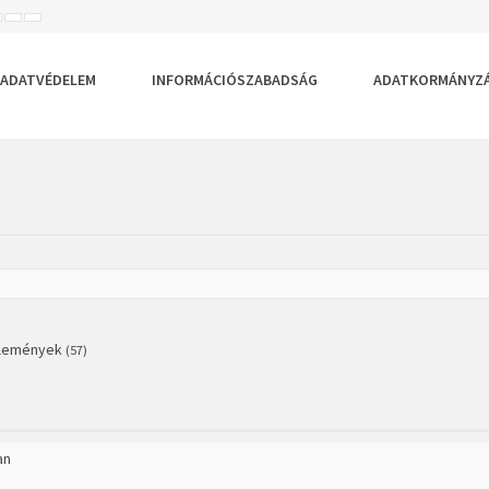
ISEBB
ALAPÉRTELMEZETT
NAGYOBB
BETŰTÍPUS
BETŰMÉRET
BETŰMÉRET
EÁLLÍTÁSA
BEÁLLÍTÁSA
BEÁLLÍTÁSA
ADATVÉDELEM
INFORMÁCIÓSZABADSÁG
ADATKORMÁNYZ
zlemények
(57)
an