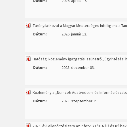
Dátum:
2026. április 17.
Zárónyilatkozat a Magyar Mesterséges Intelligencia Tan
Dátum:
2026. január 12.
Hatósági közlemény igazgatási szünetről, ügyintézési h
Dátum:
2025. december 03.
Közlemény a „Nemzeti Adatvédelmi és Információsza
Dátum:
2025. szeptember 19.
2025. évi ellenőrzési terv az Infotv. 71/D. § (1) és (6) 