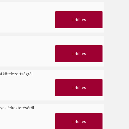
Letöltés
Letöltés
si kötelezettségről
Letöltés
nyek érkeztetéséről
Letöltés