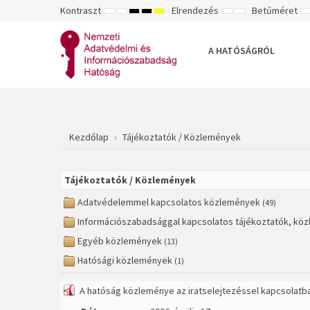
Kontraszt
Elrendezés
Betűméret
ALAPÉRTELMEZETT
ÉJSZAKAI
NAGY
NAGY
NAGY
RÖGZÍTETT
SZÉLES
K
MÓD
MÓD
KONTRASZTÚ
KONTRASZTÚ
KONTRASZTÚ
ELRENDEZÉS
ELRENDEZÉS
FEKETE-
FEKETE
SÁRGA
B
FEHÉR
SÁRGA
FEKETE
A HATÓSÁGRÓL
MÓD
MÓD
MÓD
Kezdőlap
Tájékoztatók / Közlemények
Tájékoztatók / Közlemények
Adatvédelemmel kapcsolatos közlemények
(49)
Információszabadsággal kapcsolatos tájékoztatók, kö
Egyéb közlemények
(13)
Hatósági közlemények
(1)
A hatóság közleménye az iratselejtezéssel kapcsolatb