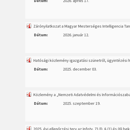
Dátum:
2026. április 17.
Zárónyilatkozat a Magyar Mesterséges Intelligencia Tan
Dátum:
2026. január 12.
Hatósági közlemény igazgatási szünetről, ügyintézési h
Dátum:
2025. december 03.
Közlemény a „Nemzeti Adatvédelmi és Információsza
Dátum:
2025. szeptember 19.
2025. évi ellenőrzési terv az Infotv. 71/D. § (1) és (6) 