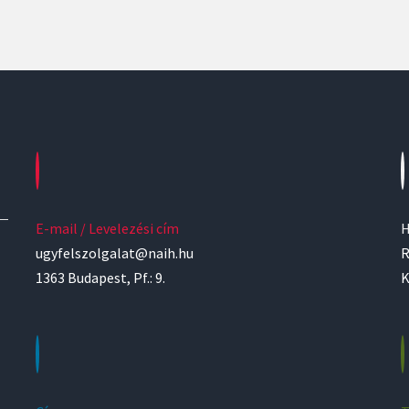
E-mail / Levelezési cím
H
ugyfelszolgalat@naih.hu
R
1363 Budapest, Pf.: 9.
K