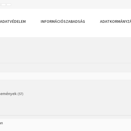
ISEBB
ALAPÉRTELMEZETT
NAGYOBB
BETŰTÍPUS
BETŰMÉRET
BETŰMÉRET
EÁLLÍTÁSA
BEÁLLÍTÁSA
BEÁLLÍTÁSA
ADATVÉDELEM
INFORMÁCIÓSZABADSÁG
ADATKORMÁNYZ
zlemények
(57)
an