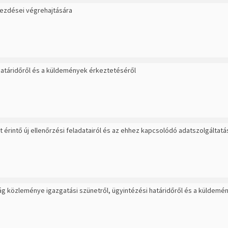
bekezdései végrehajtására
határidőről és a küldemények érkeztetéséről
rintő új ellenőrzési feladatairól és az ehhez kapcsolódó adatszolgáltatá
 közleménye igazgatási szünetről, ügyintézési határidőről és a küldemé