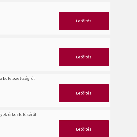
Letöltés
Letöltés
si kötelezettségről
Letöltés
nyek érkeztetéséről
Letöltés