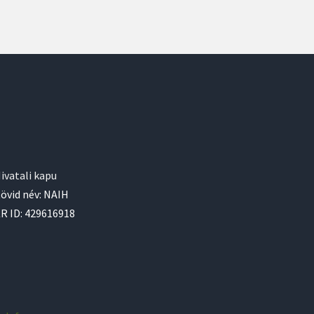
ivatali kapu
övid név: NAIH
R ID: 429616918