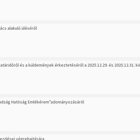
ács alakuló üléséről
atáridőről és a küldemények érkeztetéséről a 2025.12.29. és 2025.12.31. k
badság Hatóság Emlékérem”adományozásáról
bekezdései végrehajtására