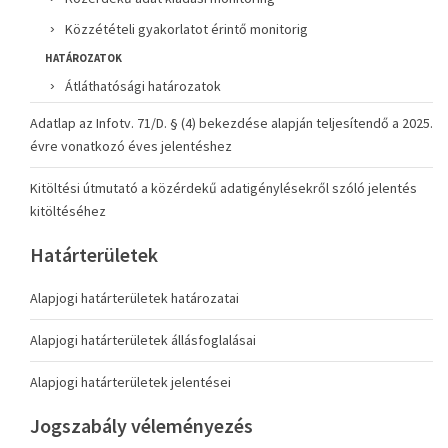
Közzétételi gyakorlatot érintő monitorig
HATÁROZATOK
Átláthatósági határozatok
Adatlap az Infotv. 71/D. § (4) bekezdése alapján teljesítendő a 2025.
évre vonatkozó éves jelentéshez
Kitöltési útmutató a közérdekű adatigénylésekről szóló jelentés
kitöltéséhez
Határterületek
Alapjogi határterületek határozatai
Alapjogi határterületek állásfoglalásai
Alapjogi határterületek jelentései
Jogszabály véleményezés