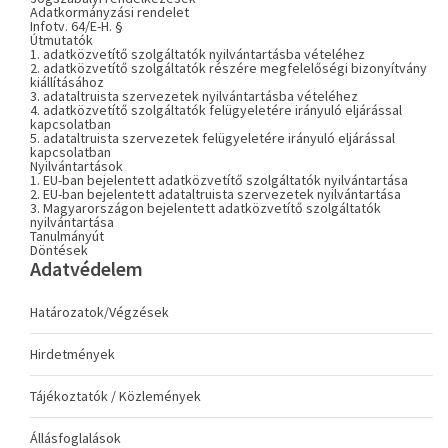
Adatkormányzási rendelet
Infotv. 64/E-H. §
Útmutatók
1. adatközvetítő szolgáltatók nyilvántartásba vételéhez
2. adatközvetítő szolgáltatók részére megfelelőségi bizonyítvány
kiállításához
3. adataltruista szervezetek nyilvántartásba vételéhez
4. adatközvetítő szolgáltatók felügyeletére irányuló eljárással
kapcsolatban
5. adataltruista szervezetek felügyeletére irányuló eljárással
kapcsolatban
Nyilvántartások
1. EU-ban bejelentett adatközvetítő szolgáltatók nyilvántartása
2. EU-ban bejelentett adataltruista szervezetek nyilvántartása
3. Magyarországon bejelentett adatközvetítő szolgáltatók
nyilvántartása
Tanulmányút
Döntések
Adatvédelem
Határozatok/Végzések
Hirdetmények
Tájékoztatók / Közlemények
Állásfoglalások