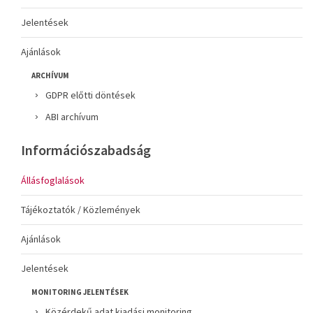
Jelentések
Ajánlások
ARCHÍVUM
GDPR előtti döntések
ABI archívum
Információszabadság
Állásfoglalások
Tájékoztatók / Közlemények
Ajánlások
Jelentések
MONITORING JELENTÉSEK
Közérdekű adat kiadási monitoring