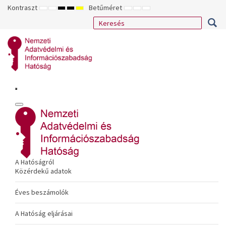
Kontraszt
Betűméret
ALAPÉRTELMEZETT
ÉJSZAKAI
NAGY
NAGY
NAGY
KISEBB
ALAPÉRTELMEZETT
NAGYOBB
MÓD
MÓD
KONTRASZTÚ
KONTRASZTÚ
KONTRASZTÚ
BETŰTÍPUS
BETŰMÉRET
BETŰMÉRET
FEKETE-
FEKETE
SÁRGA
BEÁLLÍTÁSA
BEÁLLÍTÁSA
BEÁLLÍTÁSA
FEHÉR
SÁRGA
FEKETE
MÓD
MÓD
MÓD
A Hatóságról
Közérdekű adatok
Éves beszámolók
A Hatóság eljárásai