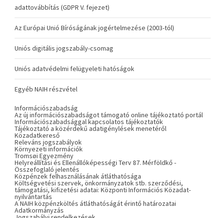
adattovábbítás (GDPR V. fejezet)
Az Európai Unió Bíróságának jogértelmezése (2003-tól)
Uniós digitális jogszabály-csomag
Uniós adatvédelmi felügyeleti hatóságok
Egyéb NAIH részvétel
Információszabadság
Az új információszabadságot támogató online tájékoztató portál
Információszabadsággal kapcsolatos tájékoztatók
Tájékoztató a közérdekű adatigénylések menetéről
Közadatkereső
Releváns jogszabályok
Környezeti információk
Tromsøi Egyezmény
Helyreállítási és Ellenállóképességi Terv 87. Mérföldkő -
Összefoglaló jelentés
Közpénzek felhasználásának átláthatósága
Költségvetési szervek, önkormányzatok stb. szerződési,
támogatási, kifizetési adatai: Központi Információs Közadat-
nyilvántartás
A NAIH közpénzköltés átláthatóságát érintő határozatai
Adatkormányzás
Jogszabályi rendelkezések