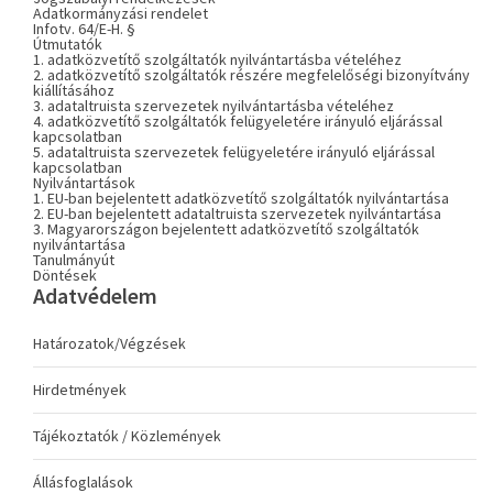
Adatkormányzási rendelet
Infotv. 64/E-H. §
Útmutatók
1. adatközvetítő szolgáltatók nyilvántartásba vételéhez
2. adatközvetítő szolgáltatók részére megfelelőségi bizonyítvány
kiállításához
3. adataltruista szervezetek nyilvántartásba vételéhez
4. adatközvetítő szolgáltatók felügyeletére irányuló eljárással
kapcsolatban
5. adataltruista szervezetek felügyeletére irányuló eljárással
kapcsolatban
Nyilvántartások
1. EU-ban bejelentett adatközvetítő szolgáltatók nyilvántartása
2. EU-ban bejelentett adataltruista szervezetek nyilvántartása
3. Magyarországon bejelentett adatközvetítő szolgáltatók
nyilvántartása
Tanulmányút
Döntések
Adatvédelem
Határozatok/Végzések
Hirdetmények
Tájékoztatók / Közlemények
Állásfoglalások