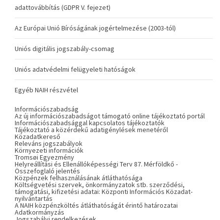
adattovábbítás (GDPR V. fejezet)
Az Európai Unió Bíróságának jogértelmezése (2003-tól)
Uniós digitális jogszabály-csomag
Uniós adatvédelmi felügyeleti hatóságok
Egyéb NAIH részvétel
Információszabadság
Az új információszabadságot támogató online tájékoztató portál
Információszabadsággal kapcsolatos tájékoztatók
Tájékoztató a közérdekű adatigénylések menetéről
Közadatkereső
Releváns jogszabályok
Környezeti információk
Tromsøi Egyezmény
Helyreállítási és Ellenállóképességi Terv 87. Mérföldkő -
Összefoglaló jelentés
Közpénzek felhasználásának átláthatósága
Költségvetési szervek, önkormányzatok stb. szerződési,
támogatási, kifizetési adatai: Központi Információs Közadat-
nyilvántartás
A NAIH közpénzköltés átláthatóságát érintő határozatai
Adatkormányzás
Jogszabályi rendelkezések