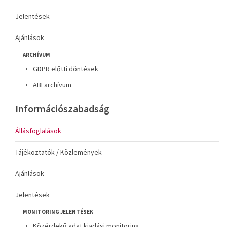
Jelentések
Ajánlások
ARCHÍVUM
GDPR előtti döntések
ABI archívum
Információszabadság
Állásfoglalások
Tájékoztatók / Közlemények
Ajánlások
Jelentések
MONITORING JELENTÉSEK
Közérdekű adat kiadási monitoring