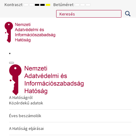
Kontraszt
Betűméret
ALAPÉRTELMEZETT
ÉJSZAKAI
NAGY
NAGY
NAGY
KISEBB
ALAPÉRTELMEZETT
NAGYOBB
MÓD
MÓD
KONTRASZTÚ
KONTRASZTÚ
KONTRASZTÚ
BETŰTÍPUS
BETŰMÉRET
BETŰMÉRET
FEKETE-
FEKETE
SÁRGA
BEÁLLÍTÁSA
BEÁLLÍTÁSA
BEÁLLÍTÁSA
FEHÉR
SÁRGA
FEKETE
MÓD
MÓD
MÓD
A Hatóságról
Közérdekű adatok
Éves beszámolók
A Hatóság eljárásai