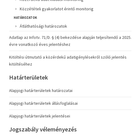
Közzétételi gyakorlatot érintő monitorig
HATÁROZATOK
Átláthatósági határozatok
Adatlap az Infotv. 71/D. § (4) bekezdése alapján teljesítendő a 2025.
évre vonatkozó éves jelentéshez
Kitöltési útmutató a közérdekű adatigénylésekről szóló jelentés
kitöltéséhez
Határterületek
Alapjogi határterületek határozatai
Alapjogi határterületek állásfoglalásai
Alapjogi határterületek jelentései
Jogszabály véleményezés