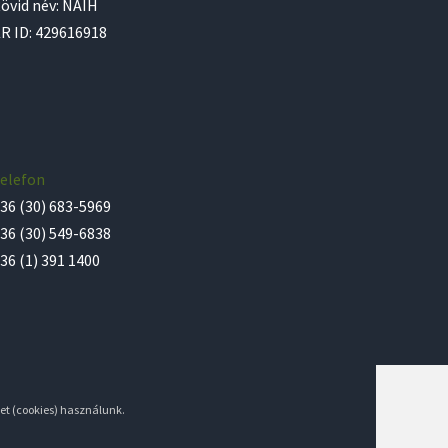
övid név: NAIH
R ID: 429616918
elefon
36 (30) 683-5969
36 (30) 549-6838
36 (1) 391 1400
et (cookies) használunk.