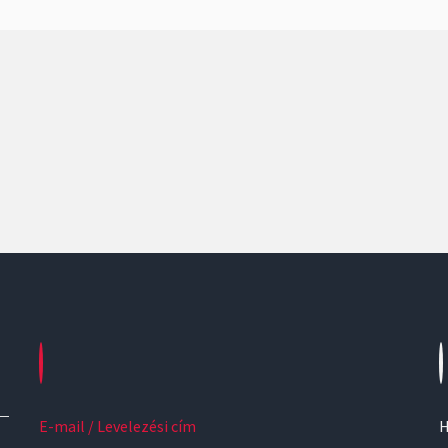
E-mail / Levelezési cím
H