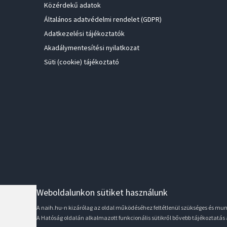
Közérdekű adatok
Általános adatvédelmi rendelet (GDPR)
Adatkezelési tájékoztatók
Akadálymentesítési nyilatkozat
Süti (cookie) tájékoztató
Weboldalunkon sütiket használunk
A naih.hu-n kizárólag az oldal működéséhez feltétlenül szükséges és m
A Hatóság oldalán alkalmazott funkcionális sütikről bővebb tájékoztatás