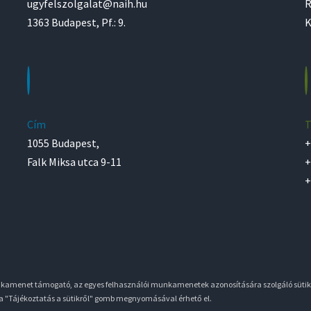
ugyfelszolgalat@naih.hu
R
1363 Budapest, Pf.: 9.
K
Cím
T
1055 Budapest,
+
Falk Miksa utca 9-11
+
+
unkamenet támogató, az egyes felhasználói munkamenetek azonosítására szolgáló sütik
 a "Tájékoztatás a sütikről" gomb megnyomásával érhető el.