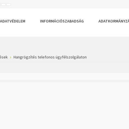
ISEBB
ALAPÉRTELMEZETT
NAGYOBB
BETŰTÍPUS
BETŰMÉRET
BETŰMÉRET
EÁLLÍTÁSA
BEÁLLÍTÁSA
BEÁLLÍTÁSA
ADATVÉDELEM
INFORMÁCIÓSZABADSÁG
ADATKORMÁNYZ
ések
Hangrögzítés telefonos ügyfélszolgálaton