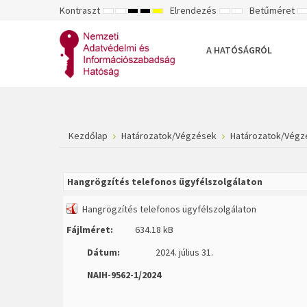
Kontraszt
Elrendezés
Betűméret
ALAPÉRTELMEZETT
ÉJSZAKAI
NAGY
NAGY
NAGY
RÖGZÍTETT
SZÉLES
K
MÓD
MÓD
KONTRASZTÚ
KONTRASZTÚ
KONTRASZTÚ
ELRENDEZÉS
ELRENDEZÉS
FEKETE-
FEKETE
SÁRGA
B
FEHÉR
SÁRGA
FEKETE
A HATÓSÁGRÓL
MÓD
MÓD
MÓD
Kezdőlap
Határozatok/Végzések
Határozatok/Végz
Hangrögzítés telefonos ügyfélszolgálaton
Hangrögzítés telefonos ügyfélszolgálaton
Fájlméret:
634.18 kB
Dátum:
2024. július 31.
NAIH-9562-1/2024