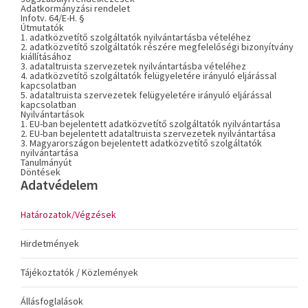
Adatkormányzási rendelet
Infotv. 64/E-H. §
Útmutatók
1. adatközvetítő szolgáltatók nyilvántartásba vételéhez
2. adatközvetítő szolgáltatók részére megfelelőségi bizonyítvány
kiállításához
3. adataltruista szervezetek nyilvántartásba vételéhez
4. adatközvetítő szolgáltatók felügyeletére irányuló eljárással
kapcsolatban
5. adataltruista szervezetek felügyeletére irányuló eljárással
kapcsolatban
Nyilvántartások
1. EU-ban bejelentett adatközvetítő szolgáltatók nyilvántartása
2. EU-ban bejelentett adataltruista szervezetek nyilvántartása
3. Magyarországon bejelentett adatközvetítő szolgáltatók
nyilvántartása
Tanulmányút
Döntések
Adatvédelem
Határozatok/Végzések
Hirdetmények
Tájékoztatók / Közlemények
Állásfoglalások