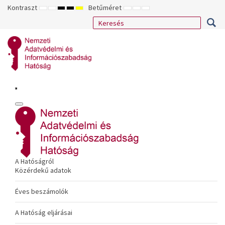
Kontraszt
Betűméret
ALAPÉRTELMEZETT
ÉJSZAKAI
NAGY
NAGY
NAGY
KISEBB
ALAPÉRTELMEZETT
NAGYOBB
MÓD
MÓD
KONTRASZTÚ
KONTRASZTÚ
KONTRASZTÚ
BETŰTÍPUS
BETŰMÉRET
BETŰMÉRET
FEKETE-
FEKETE
SÁRGA
BEÁLLÍTÁSA
BEÁLLÍTÁSA
BEÁLLÍTÁSA
FEHÉR
SÁRGA
FEKETE
MÓD
MÓD
MÓD
A Hatóságról
Közérdekű adatok
Éves beszámolók
A Hatóság eljárásai