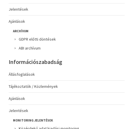
Jelentések
Ajánlások
ARCHÍVUM
GDPR előtti döntések
ABI archívum
Információszabadság
Állásfoglalások
Tájékoztatók / Közlemények
Ajánlások
Jelentések
MONITORING JELENTÉSEK
Közérdekű adat kiadási monitoring