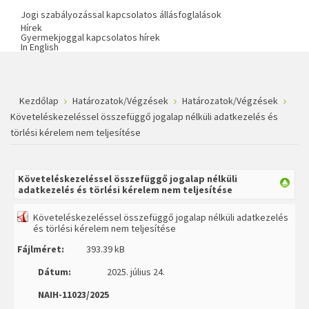
Jogi szabályozással kapcsolatos állásfoglalások
Hírek
Gyermekjoggal kapcsolatos hírek
In English
Kezdőlap
Határozatok/Végzések
Határozatok/Végzések
Követeléskezeléssel összefüggő jogalap nélküli adatkezelés és
törlési kérelem nem teljesítése
Követeléskezeléssel összefüggő jogalap nélküli
adatkezelés és törlési kérelem nem teljesítése
Követeléskezeléssel összefüggő jogalap nélküli adatkezelés
és törlési kérelem nem teljesítése
Fájlméret:
393.39 kB
Dátum:
2025. július 24.
NAIH-11023/2025