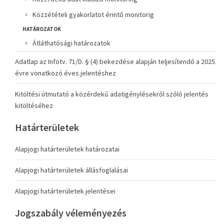
Közzétételi gyakorlatot érintő monitorig
HATÁROZATOK
Átláthatósági határozatok
Adatlap az Infotv. 71/D. § (4) bekezdése alapján teljesítendő a 2025.
évre vonatkozó éves jelentéshez
Kitöltési útmutató a közérdekű adatigénylésekről szóló jelentés
kitöltéséhez
Határterületek
Alapjogi határterületek határozatai
Alapjogi határterületek állásfoglalásai
Alapjogi határterületek jelentései
Jogszabály véleményezés