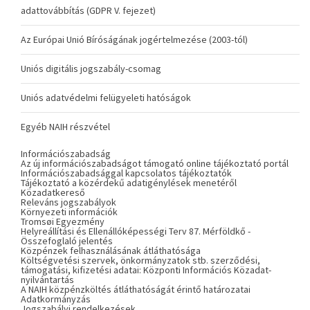
adattovábbítás (GDPR V. fejezet)
Az Európai Unió Bíróságának jogértelmezése (2003-tól)
Uniós digitális jogszabály-csomag
Uniós adatvédelmi felügyeleti hatóságok
Egyéb NAIH részvétel
Információszabadság
Az új információszabadságot támogató online tájékoztató portál
Információszabadsággal kapcsolatos tájékoztatók
Tájékoztató a közérdekű adatigénylések menetéről
Közadatkereső
Releváns jogszabályok
Környezeti információk
Tromsøi Egyezmény
Helyreállítási és Ellenállóképességi Terv 87. Mérföldkő -
Összefoglaló jelentés
Közpénzek felhasználásának átláthatósága
Költségvetési szervek, önkormányzatok stb. szerződési,
támogatási, kifizetési adatai: Központi Információs Közadat-
nyilvántartás
A NAIH közpénzköltés átláthatóságát érintő határozatai
Adatkormányzás
Jogszabályi rendelkezések