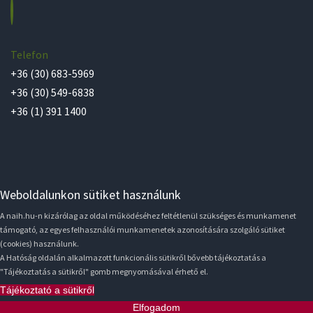
Telefon
+36 (30) 683-5969
+36 (30) 549-6838
+36 (1) 391 1400
Weboldalunkon sütiket használunk
A naih.hu-n kizárólag az oldal működéséhez feltétlenül szükséges és munkamenet
támogató, az egyes felhasználói munkamenetek azonosítására szolgáló sütiket
(cookies) használunk.
A Hatóság oldalán alkalmazott funkcionális sütikről bővebb tájékoztatás a
"Tájékoztatás a sütikről" gomb megnyomásával érhető el.
Tájékoztató a sütikről
Elfogadom