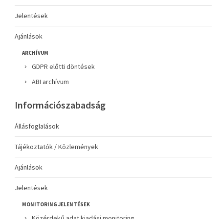
Jelentések
Ajánlások
ARCHÍVUM
GDPR előtti döntések
ABI archívum
Információszabadság
Állásfoglalások
Tájékoztatók / Közlemények
Ajánlások
Jelentések
MONITORING JELENTÉSEK
Közérdekű adat kiadási monitoring