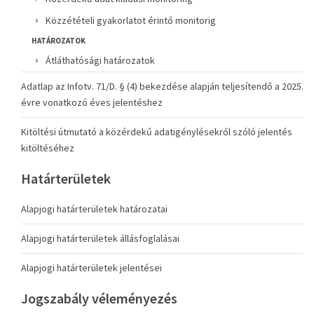
Közzétételi gyakorlatot érintő monitorig
HATÁROZATOK
Átláthatósági határozatok
Adatlap az Infotv. 71/D. § (4) bekezdése alapján teljesítendő a 2025.
évre vonatkozó éves jelentéshez
Kitöltési útmutató a közérdekű adatigénylésekről szóló jelentés
kitöltéséhez
Határterületek
Alapjogi határterületek határozatai
Alapjogi határterületek állásfoglalásai
Alapjogi határterületek jelentései
Jogszabály véleményezés