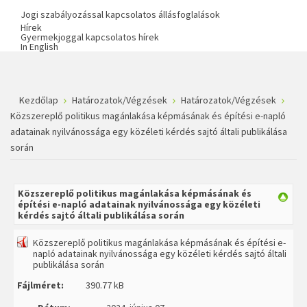
Jogi szabályozással kapcsolatos állásfoglalások
Hírek
Gyermekjoggal kapcsolatos hírek
In English
Kezdőlap
Határozatok/Végzések
Határozatok/Végzések
Közszereplő politikus magánlakása képmásának és építési e-napló
adatainak nyilvánossága egy közéleti kérdés sajtó általi publikálása
során
Közszereplő politikus magánlakása képmásának és
építési e-napló adatainak nyilvánossága egy közéleti
kérdés sajtó általi publikálása során
Közszereplő politikus magánlakása képmásának és építési e-
napló adatainak nyilvánossága egy közéleti kérdés sajtó általi
publikálása során
Fájlméret:
390.77 kB