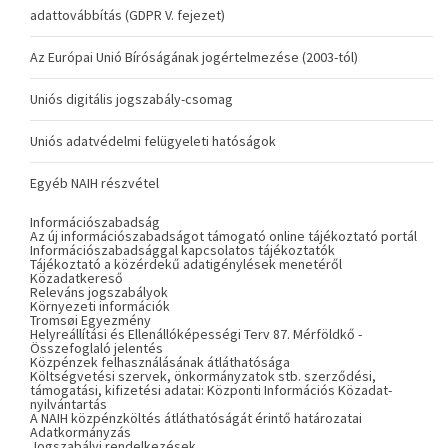
adattovábbítás (GDPR V. fejezet)
Az Európai Unió Bíróságának jogértelmezése (2003-tól)
Uniós digitális jogszabály-csomag
Uniós adatvédelmi felügyeleti hatóságok
Egyéb NAIH részvétel
Információszabadság
Az új információszabadságot támogató online tájékoztató portál
Információszabadsággal kapcsolatos tájékoztatók
Tájékoztató a közérdekű adatigénylések menetéről
Közadatkereső
Releváns jogszabályok
Környezeti információk
Tromsøi Egyezmény
Helyreállítási és Ellenállóképességi Terv 87. Mérföldkő -
Összefoglaló jelentés
Közpénzek felhasználásának átláthatósága
Költségvetési szervek, önkormányzatok stb. szerződési,
támogatási, kifizetési adatai: Központi Információs Közadat-
nyilvántartás
A NAIH közpénzköltés átláthatóságát érintő határozatai
Adatkormányzás
Jogszabályi rendelkezések