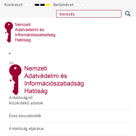
Kontraszt
Betűméret
ALAPÉRTELMEZETT
ÉJSZAKAI
NAGY
NAGY
NAGY
KISEBB
ALAPÉRTELMEZETT
NAGYOBB
MÓD
MÓD
KONTRASZTÚ
KONTRASZTÚ
KONTRASZTÚ
BETŰTÍPUS
BETŰMÉRET
BETŰMÉRET
FEKETE-
FEKETE
SÁRGA
BEÁLLÍTÁSA
BEÁLLÍTÁSA
BEÁLLÍTÁSA
FEHÉR
SÁRGA
FEKETE
MÓD
MÓD
MÓD
A Hatóságról
Közérdekű adatok
Éves beszámolók
A Hatóság eljárásai