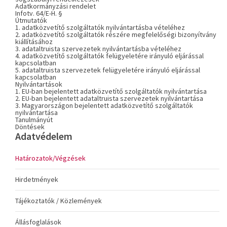
Adatkormányzási rendelet
Infotv. 64/E-H. §
Útmutatók
1. adatközvetítő szolgáltatók nyilvántartásba vételéhez
2. adatközvetítő szolgáltatók részére megfelelőségi bizonyítvány
kiállításához
3. adataltruista szervezetek nyilvántartásba vételéhez
4. adatközvetítő szolgáltatók felügyeletére irányuló eljárással
kapcsolatban
5. adataltruista szervezetek felügyeletére irányuló eljárással
kapcsolatban
Nyilvántartások
1. EU-ban bejelentett adatközvetítő szolgáltatók nyilvántartása
2. EU-ban bejelentett adataltruista szervezetek nyilvántartása
3. Magyarországon bejelentett adatközvetítő szolgáltatók
nyilvántartása
Tanulmányút
Döntések
Adatvédelem
Határozatok/Végzések
Hirdetmények
Tájékoztatók / Közlemények
Állásfoglalások