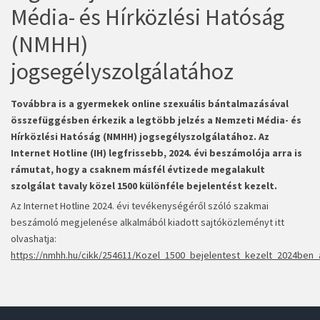
Média- és Hírközlési Hatóság
(NMHH)
jogsegélyszolgálatához
Továbbra is a gyermekek online szexuális bántalmazásával
összefüggésben érkezik a legtöbb jelzés a Nemzeti Média- és
Hírközlési Hatóság (NMHH) jogsegélyszolgálatához. Az
Internet Hotline (IH) legfrissebb, 2024. évi beszámolója arra is
rámutat, hogy a csaknem másfél évtizede megalakult
szolgálat tavaly közel 1500 különféle bejelentést kezelt.
Az Internet Hotline 2024. évi tevékenységéről szóló szakmai
beszámoló megjelenése alkalmából kiadott sajtóközleményt itt
olvashatja:
https://nmhh.hu/cikk/254611/Kozel_1500_bejelentest_kezelt_2024ben_a