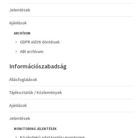
Jelentések
Ajánlások
ARCHÍVUM
GDPR előtti döntések
ABI archívum
Információszabadság
Állásfoglalások
Tájékoztatók / Közlemények
Ajánlások
Jelentések
MONITORING JELENTÉSEK
Közérdekű adat kiadási monitoring