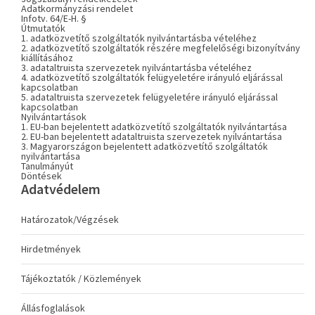
Adatkormányzási rendelet
Infotv. 64/E-H. §
Útmutatók
1. adatközvetítő szolgáltatók nyilvántartásba vételéhez
2. adatközvetítő szolgáltatók részére megfelelőségi bizonyítvány
kiállításához
3. adataltruista szervezetek nyilvántartásba vételéhez
4. adatközvetítő szolgáltatók felügyeletére irányuló eljárással
kapcsolatban
5. adataltruista szervezetek felügyeletére irányuló eljárással
kapcsolatban
Nyilvántartások
1. EU-ban bejelentett adatközvetítő szolgáltatók nyilvántartása
2. EU-ban bejelentett adataltruista szervezetek nyilvántartása
3. Magyarországon bejelentett adatközvetítő szolgáltatók
nyilvántartása
Tanulmányút
Döntések
Adatvédelem
Határozatok/Végzések
Hirdetmények
Tájékoztatók / Közlemények
Állásfoglalások