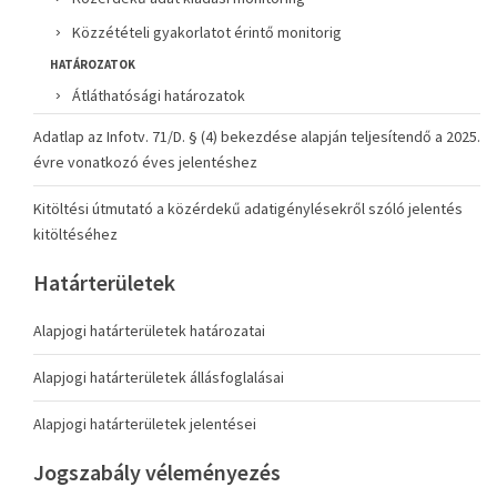
Közzétételi gyakorlatot érintő monitorig
HATÁROZATOK
Átláthatósági határozatok
Adatlap az Infotv. 71/D. § (4) bekezdése alapján teljesítendő a 2025.
évre vonatkozó éves jelentéshez
Kitöltési útmutató a közérdekű adatigénylésekről szóló jelentés
kitöltéséhez
Határterületek
Alapjogi határterületek határozatai
Alapjogi határterületek állásfoglalásai
Alapjogi határterületek jelentései
Jogszabály véleményezés