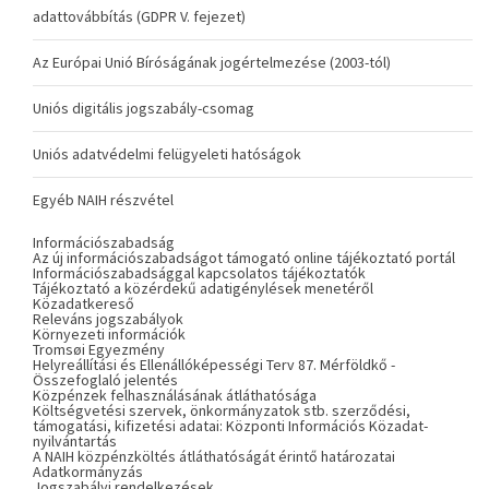
adattovábbítás (GDPR V. fejezet)
Az Európai Unió Bíróságának jogértelmezése (2003-tól)
Uniós digitális jogszabály-csomag
Uniós adatvédelmi felügyeleti hatóságok
Egyéb NAIH részvétel
Információszabadság
Az új információszabadságot támogató online tájékoztató portál
Információszabadsággal kapcsolatos tájékoztatók
Tájékoztató a közérdekű adatigénylések menetéről
Közadatkereső
Releváns jogszabályok
Környezeti információk
Tromsøi Egyezmény
Helyreállítási és Ellenállóképességi Terv 87. Mérföldkő -
Összefoglaló jelentés
Közpénzek felhasználásának átláthatósága
Költségvetési szervek, önkormányzatok stb. szerződési,
támogatási, kifizetési adatai: Központi Információs Közadat-
nyilvántartás
A NAIH közpénzköltés átláthatóságát érintő határozatai
Adatkormányzás
Jogszabályi rendelkezések