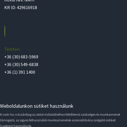
KR ID: 429616918
Telefon
+36 (30) 683-5969
+36 (30) 549-6838
+36 (1) 391 1400
Weboldalunkon sütiket használunk
A naih.hu-n kizárólag az oldal működéséhez feltétlenül szükséges és munkamenet
támogató, az egyes felhasználói munkamenetek azonosítására szolgáló sütiket
(cookies) használunk.