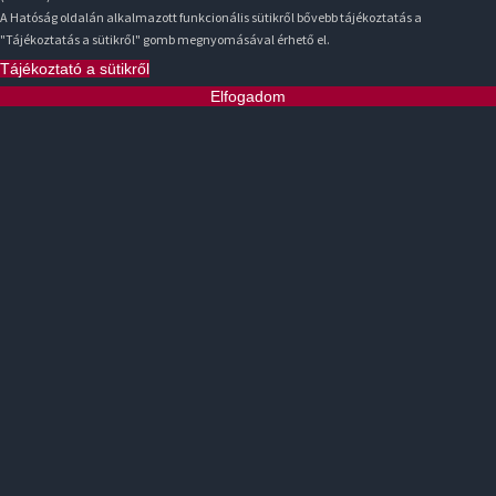
A Hatóság oldalán alkalmazott funkcionális sütikről bővebb tájékoztatás a
"Tájékoztatás a sütikről" gomb megnyomásával érhető el.
Tájékoztató a sütikről
Elfogadom