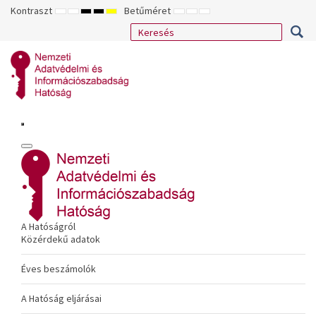
Kontraszt
Betűméret
ALAPÉRTELMEZETT
ÉJSZAKAI
NAGY
NAGY
NAGY
KISEBB
ALAPÉRTELMEZETT
NAGYOBB
MÓD
MÓD
KONTRASZTÚ
KONTRASZTÚ
KONTRASZTÚ
BETŰTÍPUS
BETŰMÉRET
BETŰMÉRET
FEKETE-
FEKETE
SÁRGA
BEÁLLÍTÁSA
BEÁLLÍTÁSA
BEÁLLÍTÁSA
FEHÉR
SÁRGA
FEKETE
MÓD
MÓD
MÓD
A Hatóságról
Közérdekű adatok
Éves beszámolók
A Hatóság eljárásai