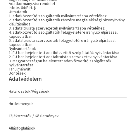
Adatkormányzási rendelet
Infotv. 64/E-H. §
Útmutatók
1. adatközvetítő szolgáltatók nyilvántartásba vételéhez
2. adatközvetítő szolgáltatók részére megfelelőségi bizonyítvány
kiállításához
3. adataltruista szervezetek nyilvántartásba vételéhez
4. adatközvetítő szolgáltatók felügyeletére irányuló eljárással
kapcsolatban
5. adataltruista szervezetek felügyeletére irányuló eljárással
kapcsolatban
Nyilvántartások
1. EU-ban bejelentett adatközvetítő szolgáltatók nyilvántartása
2. EU-ban bejelentett adataltruista szervezetek nyilvántartása
3. Magyarországon bejelentett adatközvetítő szolgáltatók
nyilvántartása
Tanulmányút
Döntések
Adatvédelem
Határozatok/Végzések
Hirdetmények
Tájékoztatók / Közlemények
Állásfoglalások