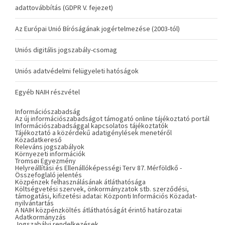
adattovábbítás (GDPR V. fejezet)
Az Európai Unió Bíróságának jogértelmezése (2003-tól)
Uniós digitális jogszabály-csomag
Uniós adatvédelmi felügyeleti hatóságok
Egyéb NAIH részvétel
Információszabadság
Az új információszabadságot támogató online tájékoztató portál
Információszabadsággal kapcsolatos tájékoztatók
Tájékoztató a közérdekű adatigénylések menetéről
Közadatkereső
Releváns jogszabályok
Környezeti információk
Tromsøi Egyezmény
Helyreállítási és Ellenállóképességi Terv 87. Mérföldkő -
Összefoglaló jelentés
Közpénzek felhasználásának átláthatósága
Költségvetési szervek, önkormányzatok stb. szerződési,
támogatási, kifizetési adatai: Központi Információs Közadat-
nyilvántartás
A NAIH közpénzköltés átláthatóságát érintő határozatai
Adatkormányzás
Jogszabályi rendelkezések