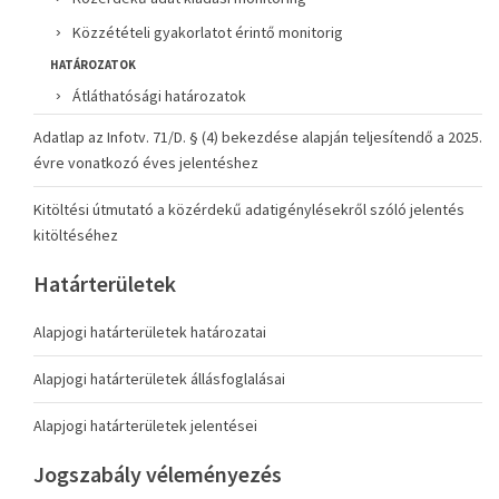
Közzétételi gyakorlatot érintő monitorig
HATÁROZATOK
Átláthatósági határozatok
Adatlap az Infotv. 71/D. § (4) bekezdése alapján teljesítendő a 2025.
évre vonatkozó éves jelentéshez
Kitöltési útmutató a közérdekű adatigénylésekről szóló jelentés
kitöltéséhez
Határterületek
Alapjogi határterületek határozatai
Alapjogi határterületek állásfoglalásai
Alapjogi határterületek jelentései
Jogszabály véleményezés