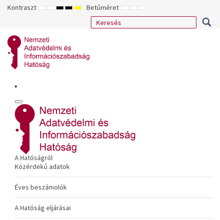
Kontraszt
Betűméret
ALAPÉRTELMEZETT
ÉJSZAKAI
NAGY
NAGY
NAGY
KISEBB
ALAPÉRTELMEZETT
NAGYOBB
MÓD
MÓD
KONTRASZTÚ
KONTRASZTÚ
KONTRASZTÚ
BETŰTÍPUS
BETŰMÉRET
BETŰMÉRET
FEKETE-
FEKETE
SÁRGA
BEÁLLÍTÁSA
BEÁLLÍTÁSA
BEÁLLÍTÁSA
FEHÉR
SÁRGA
FEKETE
MÓD
MÓD
MÓD
A Hatóságról
Közérdekű adatok
Éves beszámolók
A Hatóság eljárásai