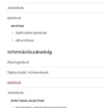
Jelentések
Ajánlások
ARCHÍVUM
GDPR előtti döntések
ABI archívum
Információszabadság
Állásfoglalások
Tájékoztatók / Közlemények
Ajánlások
Jelentések
MONITORING JELENTÉSEK
Közérdekű adat kiadási monitoring