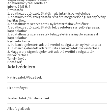
Adatkormányzási rendelet
Infotv. 64/E-H. §
Útmutatók
1. adatközvetítő szolgáltatók nyilvántartásba vételéhez
2. adatközvetítő szolgáltatók részére megfelelőségi bizonyítvány
kiállításához
3. adataltruista szervezetek nyilvántartásba vételéhez
4. adatközvetítő szolgáltatók felügyeletére irányuló eljárással
kapcsolatban
5. adataltruista szervezetek felügyeletére irányuló eljárással
kapcsolatban
Nyilvántartások
1. EU-ban bejelentett adatközvetítő szolgáltatók nyilvántartása
2. EU-ban bejelentett adataltruista szervezetek nyilvántartása
3. Magyarországon bejelentett adatközvetítő szolgáltatók
nyilvántartása
Tanulmányút
Döntések
Adatvédelem
Határozatok/Végzések
Hirdetmények
Tájékoztatók / Közlemények
Állásfoglalások