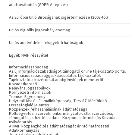
adattovábbítás (GDPR V. fejezet)
Az Európai Unió Bíróságának jogértelmezése (2003-tól)
Uniós digitális jogszabály-csomag
Uniós adatvédelmi felügyeleti hatóságok
Egyéb NAIH részvétel
Információszabadság
Az új információszabadságot támogató online tájékoztató portál
Információszabadsággal kapcsolatos tájékoztatók
Tájékoztató a közérdekű adatigénylések menetéről
Közadatkereső
Releváns jogszabályok
Környezeti információk
Tromsøi Egyezmény
Helyreállítási és Ellenállóképességi Terv 87. Mérföldkő -
Összefoglaló jelentés
Közpénzek felhasználásának átláthatósága
Költségvetési szervek, önkormányzatok stb. szerződési,
támogatási, kifizetési adatai: Központi Információs Közadat-
nyilvántartás
A NAIH közpénzköltés átláthatóságát érintő határozatai
Adatkormányzás
Jogszabályi rendelkezések