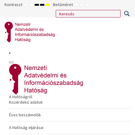
Kontraszt
Betűméret
ALAPÉRTELMEZETT
ÉJSZAKAI
NAGY
NAGY
NAGY
KISEBB
ALAPÉRTELMEZETT
NAGYOBB
MÓD
MÓD
KONTRASZTÚ
KONTRASZTÚ
KONTRASZTÚ
BETŰTÍPUS
BETŰMÉRET
BETŰMÉRET
FEKETE-
FEKETE
SÁRGA
BEÁLLÍTÁSA
BEÁLLÍTÁSA
BEÁLLÍTÁSA
FEHÉR
SÁRGA
FEKETE
MÓD
MÓD
MÓD
A Hatóságról
Közérdekű adatok
Éves beszámolók
A Hatóság eljárásai