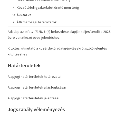
Közzétételi gyakorlatot érintő monitorig
HATÁROZATOK
Átláthatósági határozatok
Adatlap az Infotv. 71/D. § (4) bekezdése alapján teljesítendő a 2025.
évre vonatkozó éves jelentéshez
Kitöltési útmutató a közérdekű adatigénylésekről szóló jelentés
kitöltéséhez
Határterületek
Alapjogi határterületek határozatai
Alapjogi határterületek állásfoglalásai
Alapjogi határterületek jelentései
Jogszabály véleményezés