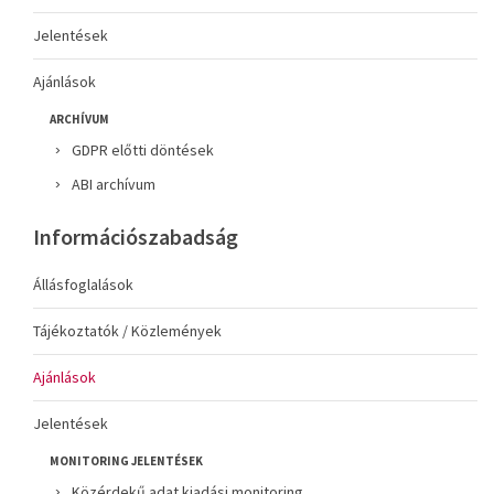
Jelentések
Ajánlások
ARCHÍVUM
GDPR előtti döntések
ABI archívum
Információszabadság
Állásfoglalások
Tájékoztatók / Közlemények
Ajánlások
Jelentések
MONITORING JELENTÉSEK
Közérdekű adat kiadási monitoring