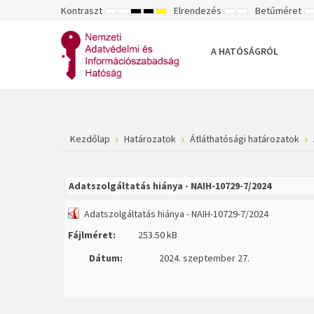
Kontraszt
Elrendezés
Betűméret
ALAPÉRTELMEZETT
ÉJSZAKAI
NAGY
NAGY
NAGY
RÖGZÍTETT
SZÉLES
K
MÓD
MÓD
KONTRASZTÚ
KONTRASZTÚ
KONTRASZTÚ
ELRENDEZÉS
ELRENDEZÉS
FEKETE-
FEKETE
SÁRGA
B
FEHÉR
SÁRGA
FEKETE
A HATÓSÁGRÓL
MÓD
MÓD
MÓD
Kezdőlap
Határozatok
Átláthatósági határozatok
Adatszolgáltatás hiánya - NAIH-10729-7/2024
Adatszolgáltatás hiánya - NAIH-10729-7/2024
Fájlméret:
253.50 kB
Dátum:
2024. szeptember 27.