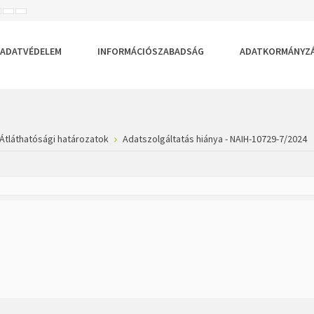
ISEBB
ALAPÉRTELMEZETT
NAGYOBB
BETŰTÍPUS
BETŰMÉRET
BETŰMÉRET
EÁLLÍTÁSA
BEÁLLÍTÁSA
BEÁLLÍTÁSA
ADATVÉDELEM
INFORMÁCIÓSZABADSÁG
ADATKORMÁNYZ
Átláthatósági határozatok
Adatszolgáltatás hiánya - NAIH-10729-7/2024