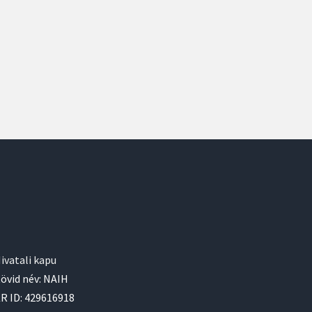
ivatali kapu
övid név: NAIH
R ID: 429616918