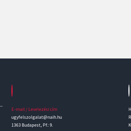
E-mail / Levelezési cím
H
ugyfelszolgalat@naih.hu
R
1363 Budapest, Pf.: 9.
K