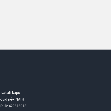
ivatali kapu
övid név: NAIH
R ID: 429616918