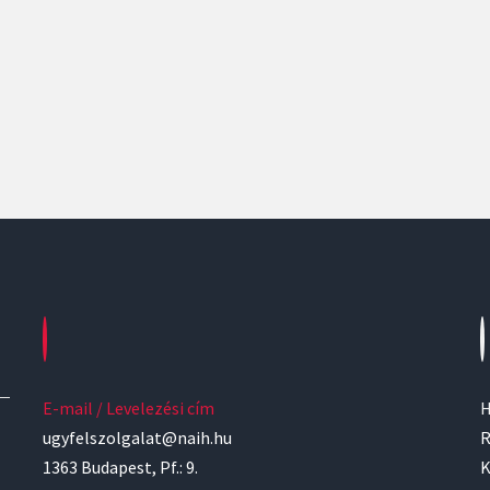
E-mail / Levelezési cím
H
ugyfelszolgalat@naih.hu
R
1363 Budapest, Pf.: 9.
K