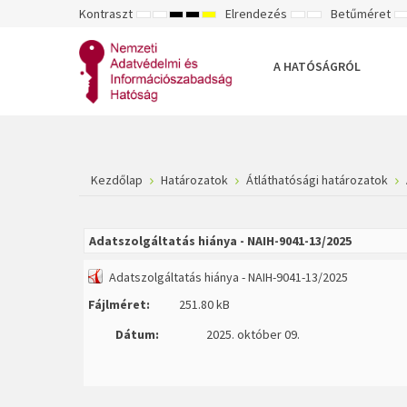
Kontraszt
Elrendezés
Betűméret
ALAPÉRTELMEZETT
ÉJSZAKAI
NAGY
NAGY
NAGY
RÖGZÍTETT
SZÉLES
K
MÓD
MÓD
KONTRASZTÚ
KONTRASZTÚ
KONTRASZTÚ
ELRENDEZÉS
ELRENDEZÉS
FEKETE-
FEKETE
SÁRGA
B
FEHÉR
SÁRGA
FEKETE
A HATÓSÁGRÓL
MÓD
MÓD
MÓD
Kezdőlap
Határozatok
Átláthatósági határozatok
Adatszolgáltatás hiánya - NAIH-9041-13/2025
Adatszolgáltatás hiánya - NAIH-9041-13/2025
Fájlméret:
251.80 kB
Dátum:
2025. október 09.