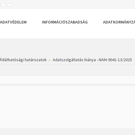
ISEBB
ALAPÉRTELMEZETT
NAGYOBB
BETŰTÍPUS
BETŰMÉRET
BETŰMÉRET
EÁLLÍTÁSA
BEÁLLÍTÁSA
BEÁLLÍTÁSA
ADATVÉDELEM
INFORMÁCIÓSZABADSÁG
ADATKORMÁNYZ
Átláthatósági határozatok
Adatszolgáltatás hiánya - NAIH-9041-13/2025