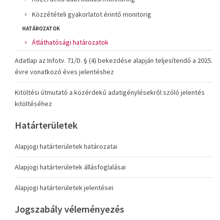
Közzétételi gyakorlatot érintő monitorig
HATÁROZATOK
Átláthatósági határozatok
Adatlap az Infotv. 71/D. § (4) bekezdése alapján teljesítendő a 2025.
évre vonatkozó éves jelentéshez
Kitöltési útmutató a közérdekű adatigénylésekről szóló jelentés
kitöltéséhez
Határterületek
Alapjogi határterületek határozatai
Alapjogi határterületek állásfoglalásai
Alapjogi határterületek jelentései
Jogszabály véleményezés