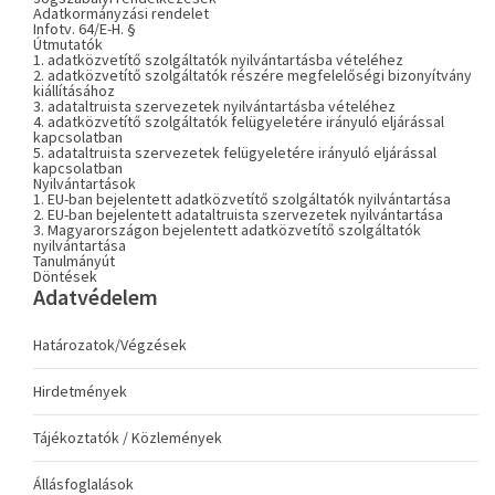
Adatkormányzási rendelet
Infotv. 64/E-H. §
Útmutatók
1. adatközvetítő szolgáltatók nyilvántartásba vételéhez
2. adatközvetítő szolgáltatók részére megfelelőségi bizonyítvány
kiállításához
3. adataltruista szervezetek nyilvántartásba vételéhez
4. adatközvetítő szolgáltatók felügyeletére irányuló eljárással
kapcsolatban
5. adataltruista szervezetek felügyeletére irányuló eljárással
kapcsolatban
Nyilvántartások
1. EU-ban bejelentett adatközvetítő szolgáltatók nyilvántartása
2. EU-ban bejelentett adataltruista szervezetek nyilvántartása
3. Magyarországon bejelentett adatközvetítő szolgáltatók
nyilvántartása
Tanulmányút
Döntések
Adatvédelem
Határozatok/Végzések
Hirdetmények
Tájékoztatók / Közlemények
Állásfoglalások