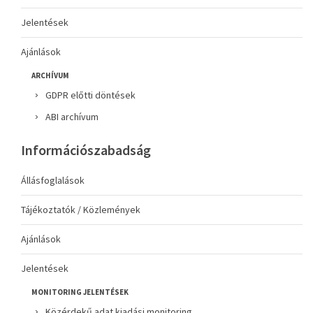
Jelentések
Ajánlások
ARCHÍVUM
GDPR előtti döntések
ABI archívum
Információszabadság
Állásfoglalások
Tájékoztatók / Közlemények
Ajánlások
Jelentések
MONITORING JELENTÉSEK
Közérdekű adat kiadási monitoring