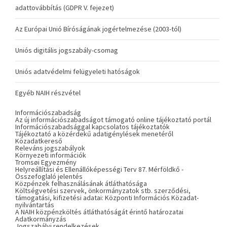
adattovábbítás (GDPR V. fejezet)
Az Európai Unió Bíróságának jogértelmezése (2003-tól)
Uniós digitális jogszabály-csomag
Uniós adatvédelmi felügyeleti hatóságok
Egyéb NAIH részvétel
Információszabadság
Az új információszabadságot támogató online tájékoztató portál
Információszabadsággal kapcsolatos tájékoztatók
Tájékoztató a közérdekű adatigénylések menetéről
Közadatkereső
Releváns jogszabályok
Környezeti információk
Tromsøi Egyezmény
Helyreállítási és Ellenállóképességi Terv 87. Mérföldkő -
Összefoglaló jelentés
Közpénzek felhasználásának átláthatósága
Költségvetési szervek, önkormányzatok stb. szerződési,
támogatási, kifizetési adatai: Központi Információs Közadat-
nyilvántartás
A NAIH közpénzköltés átláthatóságát érintő határozatai
Adatkormányzás
Jogszabályi rendelkezések