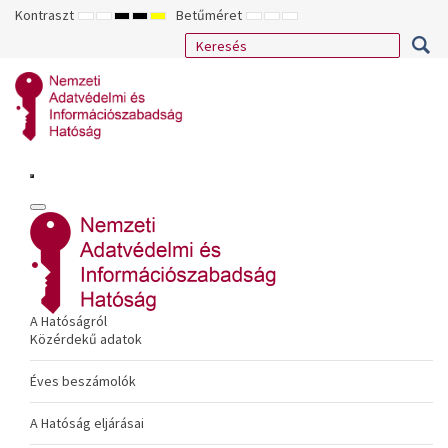
Kontraszt
Betűméret
ALAPÉRTELMEZETT
ÉJSZAKAI
NAGY
NAGY
NAGY
KISEBB
ALAPÉRTELMEZETT
NAGYOBB
MÓD
MÓD
KONTRASZTÚ
KONTRASZTÚ
KONTRASZTÚ
BETŰTÍPUS
BETŰMÉRET
BETŰMÉRET
FEKETE-
FEKETE
SÁRGA
BEÁLLÍTÁSA
BEÁLLÍTÁSA
BEÁLLÍTÁSA
FEHÉR
SÁRGA
FEKETE
MÓD
MÓD
MÓD
A Hatóságról
Közérdekű adatok
Éves beszámolók
A Hatóság eljárásai