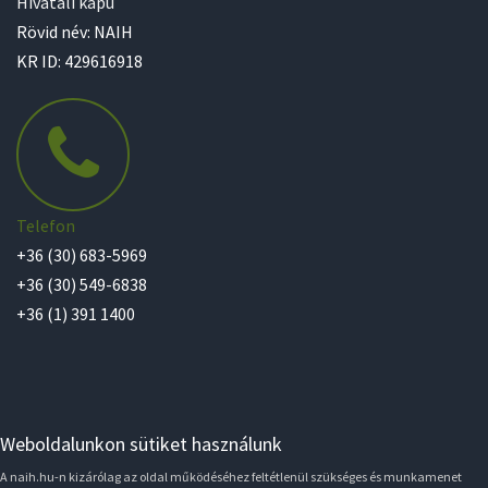
Hivatali kapu
Rövid név: NAIH
KR ID: 429616918
Telefon
+36 (30) 683-5969
+36 (30) 549-6838
+36 (1) 391 1400
Weboldalunkon sütiket használunk
A naih.hu-n kizárólag az oldal működéséhez feltétlenül szükséges és munkamenet