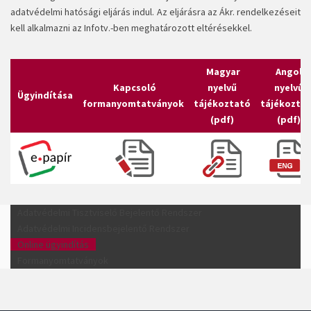
adatvédelmi hatósági eljárás indul. Az eljárásra az Ákr. rendelkezéseit
kell alkalmazni az Infotv.-ben meghatározott eltérésekkel.
Magyar
Angol
Kapcsoló
nyelvű
nyelvű
Ügyindítása
formanyomtatványok
tájékoztató
tájékozta
(pdf)
(pdf)
Adatvédelmi Tisztviselő Bejelentő Rendszer
Adatvédelmi Incidensbejelentő Rendszer
Online ügyindítás
Formanyomtatványok