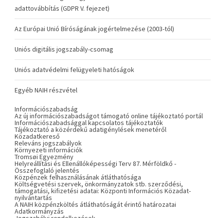
adattovábbítás (GDPR V. fejezet)
Az Európai Unió Bíróságának jogértelmezése (2003-tól)
Uniós digitális jogszabály-csomag
Uniós adatvédelmi felügyeleti hatóságok
Egyéb NAIH részvétel
Információszabadság
Az új információszabadságot támogató online tájékoztató portál
Információszabadsággal kapcsolatos tájékoztatók
Tájékoztató a közérdekű adatigénylések menetéről
Közadatkereső
Releváns jogszabályok
Környezeti információk
Tromsøi Egyezmény
Helyreállítási és Ellenállóképességi Terv 87. Mérföldkő -
Összefoglaló jelentés
Közpénzek felhasználásának átláthatósága
Költségvetési szervek, önkormányzatok stb. szerződési,
támogatási, kifizetési adatai: Központi Információs Közadat-
nyilvántartás
A NAIH közpénzköltés átláthatóságát érintő határozatai
Adatkormányzás