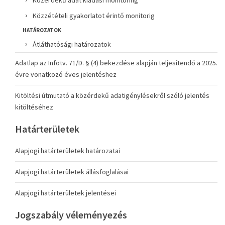
Közérdekű adat kiadási monitoring
Közzétételi gyakorlatot érintő monitorig
HATÁROZATOK
Átláthatósági határozatok
Adatlap az Infotv. 71/D. § (4) bekezdése alapján teljesítendő a 2025.
évre vonatkozó éves jelentéshez
Kitöltési útmutató a közérdekű adatigénylésekről szóló jelentés
kitöltéséhez
Határterületek
Alapjogi határterületek határozatai
Alapjogi határterületek állásfoglalásai
Alapjogi határterületek jelentései
Jogszabály véleményezés