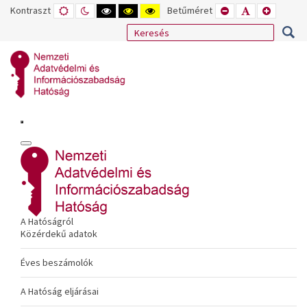
Kontraszt
ALAPÉRTELMEZETT
ÉJSZAKAI
NAGY
NAGY
NAGY
Betűméret
KISEBB
ALAPÉRTELME
NAGYOB
MÓD
MÓD
KONTRASZTÚ
KONTRASZTÚ
KONTRASZTÚ
BETŰTÍPUS
BETŰMÉRET
BETŰMÉ
FEKETE-
FEKETE
SÁRGA
BEÁLLÍTÁSA
BEÁLLÍTÁSA
BEÁLLÍT
FEHÉR
SÁRGA
FEKETE
MÓD
MÓD
MÓD
A Hatóságról
Közérdekű adatok
Éves beszámolók
A Hatóság eljárásai