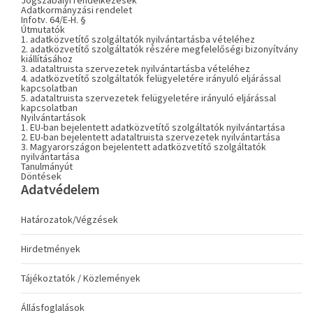
Jogszabályi rendelkezések
Adatkormányzási rendelet
Infotv. 64/E-H. §
Útmutatók
1. adatközvetítő szolgáltatók nyilvántartásba vételéhez
2. adatközvetítő szolgáltatók részére megfelelőségi bizonyítvány
kiállításához
3. adataltruista szervezetek nyilvántartásba vételéhez
4. adatközvetítő szolgáltatók felügyeletére irányuló eljárással
kapcsolatban
5. adataltruista szervezetek felügyeletére irányuló eljárással
kapcsolatban
Nyilvántartások
1. EU-ban bejelentett adatközvetítő szolgáltatók nyilvántartása
2. EU-ban bejelentett adataltruista szervezetek nyilvántartása
3. Magyarországon bejelentett adatközvetítő szolgáltatók
nyilvántartása
Tanulmányút
Döntések
Adatvédelem
Határozatok/Végzések
Hirdetmények
Tájékoztatók / Közlemények
Állásfoglalások