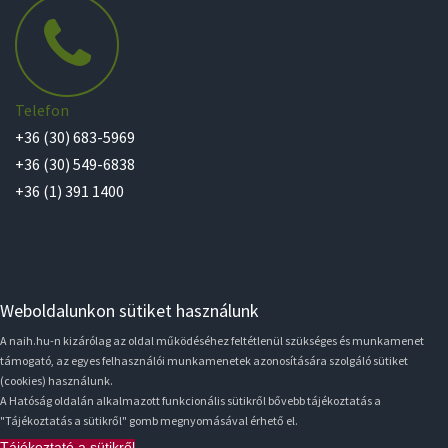
Telefon
+36 (30) 683-5969
+36 (30) 549-6838
+36 (1) 391 1400
Weboldalunkon sütiket használunk
A naih.hu-n kizárólag az oldal működéséhez feltétlenül szükséges és munkamenet
támogató, az egyes felhasználói munkamenetek azonosítására szolgáló sütiket
(cookies) használunk.
A Hatóság oldalán alkalmazott funkcionális sütikről bővebb tájékoztatás a
"Tájékoztatás a sütikről" gomb megnyomásával érhető el.
Tájékoztató a sütikről