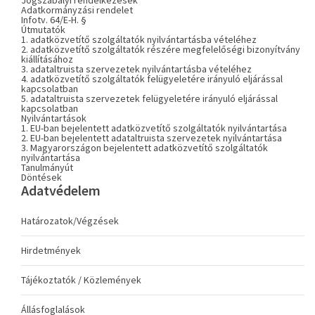
Jogszabályi rendelkezések
Adatkormányzási rendelet
Infotv. 64/E-H. §
Útmutatók
1. adatközvetítő szolgáltatók nyilvántartásba vételéhez
2. adatközvetítő szolgáltatók részére megfelelőségi bizonyítvány
kiállításához
3. adataltruista szervezetek nyilvántartásba vételéhez
4. adatközvetítő szolgáltatók felügyeletére irányuló eljárással
kapcsolatban
5. adataltruista szervezetek felügyeletére irányuló eljárással
kapcsolatban
Nyilvántartások
1. EU-ban bejelentett adatközvetítő szolgáltatók nyilvántartása
2. EU-ban bejelentett adataltruista szervezetek nyilvántartása
3. Magyarországon bejelentett adatközvetítő szolgáltatók
nyilvántartása
Tanulmányút
Döntések
Adatvédelem
Határozatok/Végzések
Hirdetmények
Tájékoztatók / Közlemények
Állásfoglalások