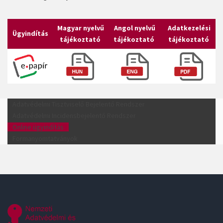
Magyar nyelvű
Angol nyelvű
Adatkezelési
Ügyindítás
tájékoztató
tájékoztató
tájékoztató
Adatvédelmi Tisztviselő Bejelentő Rendszer
Adatvédelmi Incidensbejelentő Rendszer
Online ügyindítás
Formanyomtatványok