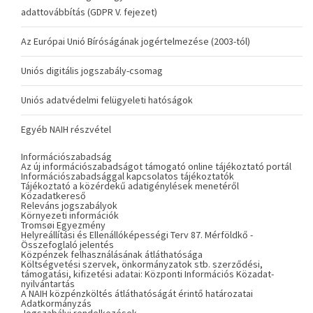
adattovábbítás (GDPR V. fejezet)
Az Európai Unió Bíróságának jogértelmezése (2003-tól)
Uniós digitális jogszabály-csomag
Uniós adatvédelmi felügyeleti hatóságok
Egyéb NAIH részvétel
Információszabadság
Az új információszabadságot támogató online tájékoztató portál
Információszabadsággal kapcsolatos tájékoztatók
Tájékoztató a közérdekű adatigénylések menetéről
Közadatkereső
Releváns jogszabályok
Környezeti információk
Tromsøi Egyezmény
Helyreállítási és Ellenállóképességi Terv 87. Mérföldkő -
Összefoglaló jelentés
Közpénzek felhasználásának átláthatósága
Költségvetési szervek, önkormányzatok stb. szerződési,
támogatási, kifizetési adatai: Központi Információs Közadat-
nyilvántartás
A NAIH közpénzköltés átláthatóságát érintő határozatai
Adatkormányzás