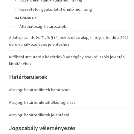
Közérdekű adat kiadási monitoring
Közzétételi gyakorlatot érintő monitorig
HATÁROZATOK
Átláthatósági határozatok
Adatlap az Infotv. 71/D. § (4) bekezdése alapján teljesítendő a 2025.
évre vonatkozó éves jelentéshez
Kitöltési útmutató a közérdekű adatigénylésekről szóló jelentés
kitöltéséhez
Határterületek
Alapjogi határterületek határozatai
Alapjogi határterületek állásfoglalásai
Alapjogi határterületek jelentései
Jogszabály véleményezés