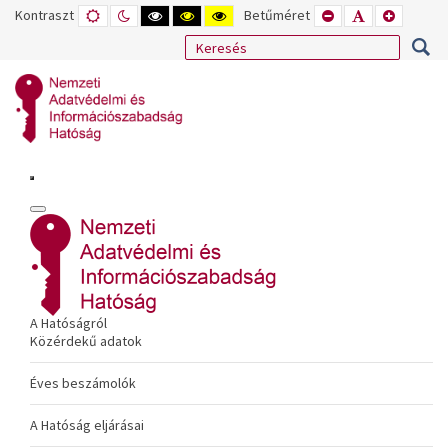
Kontraszt
ALAPÉRTELMEZETT
ÉJSZAKAI
NAGY
NAGY
NAGY
Betűméret
KISEBB
ALAPÉRTELME
NAGYOB
MÓD
MÓD
KONTRASZTÚ
KONTRASZTÚ
KONTRASZTÚ
BETŰTÍPUS
BETŰMÉRET
BETŰMÉ
FEKETE-
FEKETE
SÁRGA
BEÁLLÍTÁSA
BEÁLLÍTÁSA
BEÁLLÍT
FEHÉR
SÁRGA
FEKETE
MÓD
MÓD
MÓD
A Hatóságról
Közérdekű adatok
Éves beszámolók
A Hatóság eljárásai